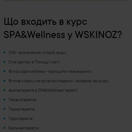
Що входить в курс
SPA&Wellness у WSKINOZ?
SPA - визначення, історія, види;
Спа-центри в Польщі і світі;
Філософія wellness - принципи та елементи;
Вплив стресу на організм людини і, зокрема, на шкіру;
Ароматерапія в SPA&Wellness терапії;
Таласотерапія;
Термотерапія;
Гідротерапія;
Бальнеотерапія;