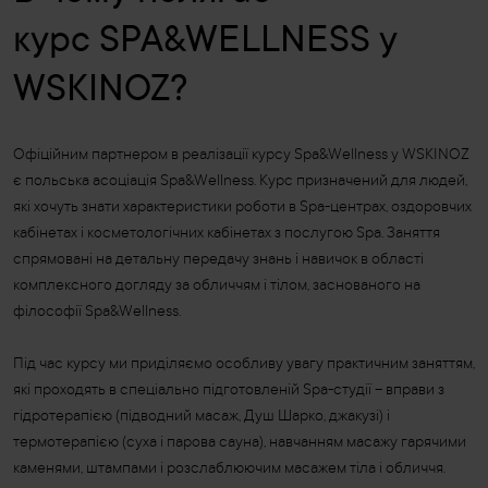
курс SPA&WELLNESS у
WSKINOZ?
Офіційним партнером в реалізації курсу Spa&Wellness у WSKINOZ
є польська асоціація Spa&Wellness. Курс призначений для людей,
які хочуть знати характеристики роботи в Spa-центрах, оздоровчих
кабінетах і косметологічних кабінетах з послугою Spa. Заняття
спрямовані на детальну передачу знань і навичок в області
комплексного догляду за обличчям і тілом, заснованого на
філософії Spa&Wellness.
Під час курсу ми приділяємо особливу увагу практичним заняттям,
які проходять в спеціально підготовленій Spa-студії – вправи з
гідротерапією (підводний масаж, Душ Шарко, джакузі) і
термотерапією (суха і парова сауна), навчанням масажу гарячими
каменями, штампами і розслаблюючим масажем тіла і обличчя.