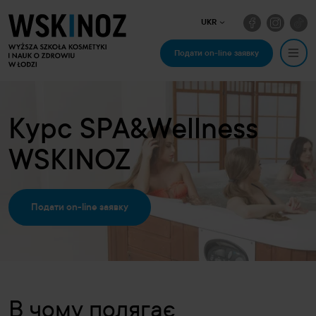
UKR
Подати on-line заявку
Курс SPA&Wellness
WSKINOZ
Подати on-line заявку
В чому полягає