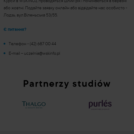
Курси в WSKINOZ проводяться цілий рік і починаються в березні
або жовтні. Подайте заявку онлайн або відвідайте нас особисто -
Лодзь, вул.Віленьська 53/55.
Є питання?
Телефон - (42) 687 00 44
E-mail – uczelnia@wskinfo.pl
Partnerzy studiów