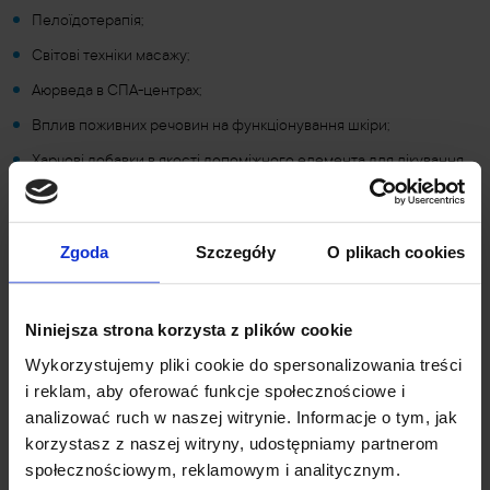
Пелоїдотерапія;
Світові техніки масажу;
Аюрведа в СПА-центрах;
Вплив поживних речовин на функціонування шкіри;
Харчові добавки в якості допоміжного елемента для лікування
обличчя і тіла;
Управління СПА-центром;
Zgoda
Szczegóły
O plikach cookies
Психологія в СПА-центрах.
Niniejsza strona korzysta z plików cookie
Кар'єрний шлях
Wykorzystujemy pliki cookie do spersonalizowania treści
i reklam, aby oferować funkcje społecznościowe i
оздоровчі салони,
analizować ruch w naszej witrynie. Informacje o tym, jak
korzystasz z naszej witryny, udostępniamy partnerom
курорт,
społecznościowym, reklamowym i analitycznym.
салони SPA&Wellnes і DaySPA,