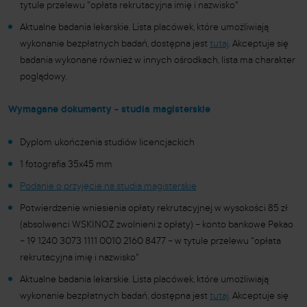
tytule przelewu "opłata rekrutacyjna imię i nazwisko"
Aktualne badania lekarskie. Lista placówek, które umożliwiają
wykonanie bezpłatnych badań, dostępna jest
tutaj
. Akceptuje się
badania wykonane również w innych ośrodkach, lista ma charakter
poglądowy.
Wymagane dokumenty - studia magisterskie
Dyplom ukończenia studiów licencjackich
1 fotografia 35x45 mm
Podanie o przyjęcie na studia magisterskie
Potwierdzenie wniesienia opłaty rekrutacyjnej w wysokości 85 zł
(absolwenci WSKINOZ zwolnieni z opłaty)
–
konto bankowe Pekao
–
19 1240 3073 1111 0010 2160 8477
–
w tytule przelewu "opłata
rekrutacyjna imię i nazwisko"
Aktualne badania lekarskie. Lista placówek, które umożliwiają
wykonanie bezpłatnych badań, dostępna jest
tutaj
. Akceptuje się