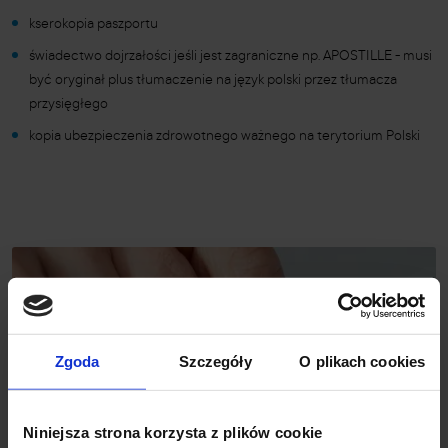
kserokopia paszportu
świadectwo dojrzałości jeśli jest zagraniczne np. APOSTILLE - musi
być oryginał plus tłumaczenie na język polski przez tłumacza
przysięgłego
kopia ubezpieczenia zdrowotnego ważnego na terytorium Polski
Zgoda
Szczegóły
O plikach cookies
Niniejsza strona korzysta z plików cookie