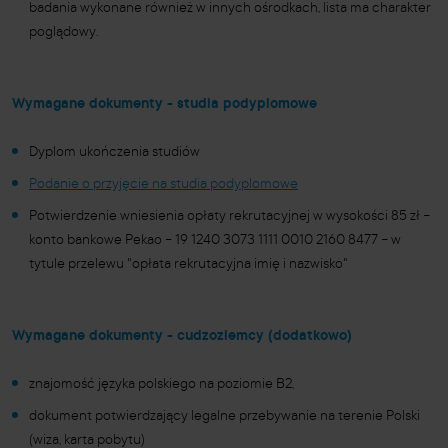
badania wykonane również w innych ośrodkach, lista ma charakter
poglądowy.
Wymagane dokumenty - studia podyplomowe
Dyplom ukończenia studiów
Podanie o przyjęcie na studia podyplomowe
Potwierdzenie wniesienia opłaty rekrutacyjnej w wysokości 85 zł
–
konto bankowe Pekao
–
19 1240 3073 1111 0010 2160 8477
–
w
tytule przelewu "opłata rekrutacyjna imię i nazwisko"
Wymagane dokumenty - cudzoziemcy (dodatkowo)
znajomość języka polskiego na poziomie B2,
dokument potwierdzający legalne przebywanie na terenie Polski
(wiza, karta pobytu)