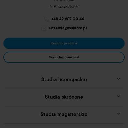
94-016 Łódź
NIP: 7272736397
+48 42 687 00 44
uczelnia@wskinfo.pl
Rekrutacja online
Wirtualny dziekanat
Studia licencjackie
Studia skrócone
Studia magisterskie