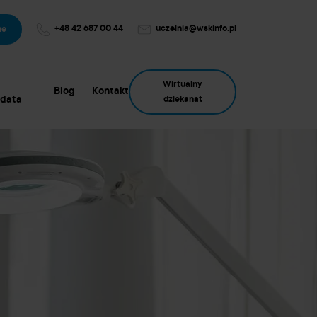
+48 42 687 00 44
uczelnia@wskinfo.pl
ne
Wirtualny
Blog
Kontakt
data
dziekanat