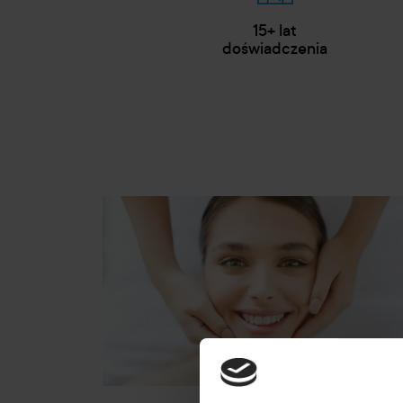
15+ lat
doświadczenia