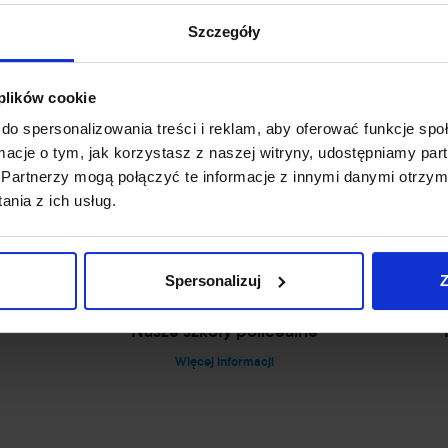
Kosmetologia II stopnia
Szczegóły
Więcej informacji
 plików cookie
do spersonalizowania treści i reklam, aby oferować funkcje sp
ormacje o tym, jak korzystasz z naszej witryny, udostępniamy p
Partnerzy mogą połączyć te informacje z innymi danymi otrzym
nia z ich usług.
Spersonalizuj
Z
Nasze szkoły policealne
Więcej informacji