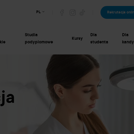
PL
Rekrutacja onli
Studia
Dla
Dla
Kursy
kie
podyplomowe
studenta
kandy
ja