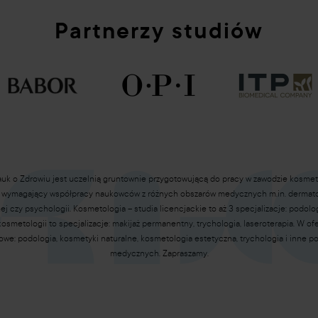
Partnerzy studiów
auk o Zdrowiu jest uczelnią gruntownie przygotowującą do pracy w zawodzie kosmet
, wymagający współpracy naukowców z różnych obszarów medycznych m.in. dermatolo
j czy psychologii. Kosmetologia – studia licencjackie to aż 3 specjalizacje: podolo
z kosmetologii to specjalizacje: makijaż permanentny, trychologia, laseroterapia. W o
we: podologia, kosmetyki naturalne, kosmetologia estetyczna, trychologia i inne 
medycznych. Zapraszamy.