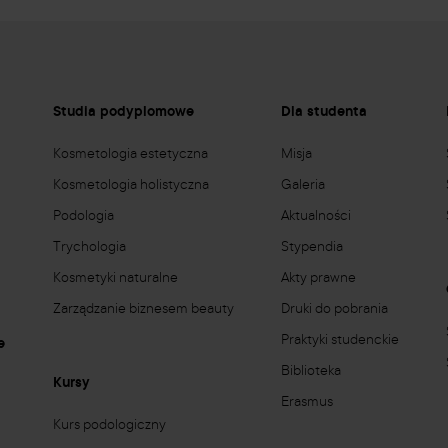
e
Studia podyplomowe
Dla studenta
Kosmetologia estetyczna
Misja
Kosmetologia holistyczna
Galeria
Podologia
Aktualności
Trychologia
Stypendia
Kosmetyki naturalne
Akty prawne
Zarządzanie biznesem beauty
Druki do pobrania
Praktyki studenckie
e
Biblioteka
Kursy
Erasmus
Kurs podologiczny