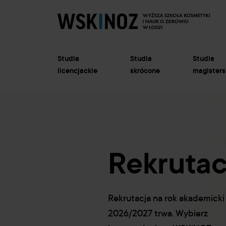
Studia
Studia
Studia
licencjackie
skrócone
magisters
Rekrutac
tudia
Rekrutacja na rok akademicki
odyplomowe
2026/2027 trwa. Wybierz