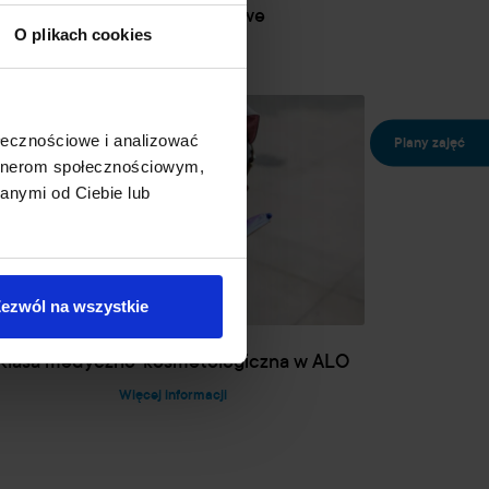
Studia podyplomowe
O plikach cookies
Więcej informacji
ołecznościowe i analizować
Plany zajęć
artnerom społecznościowym,
anymi od Ciebie lub
ezwól na wszystkie
Klasa medyczno-kosmetologiczna w ALO
Więcej informacji