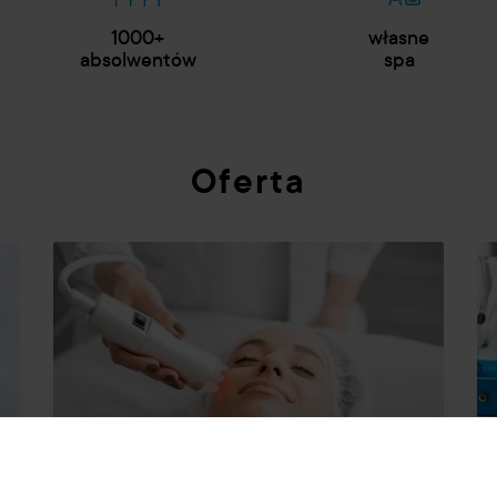
1000+
własne
absolwentów
spa
Oferta