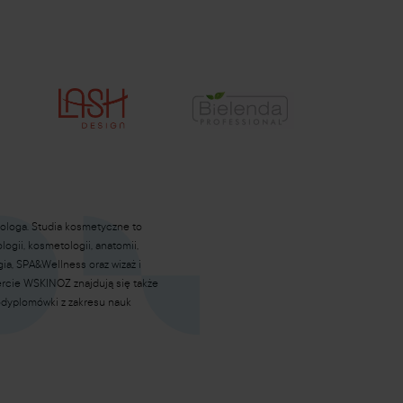
ologa. Studia kosmetyczne to
gii, kosmetologii, anatomii,
gia, SPA&Wellness oraz wizaż i
fercie WSKINOZ znajdują się także
podyplomówki z zakresu nauk