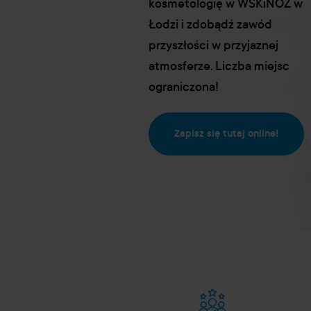
kosmetologię w WSKiNOZ w
Łodzi i zdobądź zawód
 ofertę studiów
przyszłości w przyjaznej
omowych i rozwiń swoje
atmosferze. Liczba miejsc
encje w branży beauty
ograniczona!
wiedz się więcej
Zapisz się tutaj online!