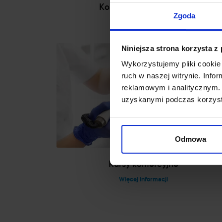
Kosmetologia I stopnia
Zgoda
Więcej informacji
Niniejsza strona korzysta z
Wykorzystujemy pliki cookie 
ruch w naszej witrynie. Inf
reklamowym i analitycznym. 
uzyskanymi podczas korzysta
Odmowa
Kursy komercyjne
Więcej informacji