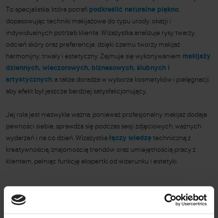
To specjalistka, która potrafi
podkreślić naturalne piękno
,
dopasowując techniki makijażowe do typu urody, okazji i
indywidualnych potrzeb klienta. Wizażystka analizuje rysy twarzy,
odcień skóry oraz preferencje, dzięki czemu tworzy makijaż
harmonijny, trwały i estetyczny. Zajmuje się wykonywaniem
makijaży
dziennych, wieczorowych, biznesowych, ślubnych i
artystycznych
, a także doradza w wyborze kosmetyków i pielęgnacji,
aby efekt był jeszcze bardziej satysfakcjonujący.
Jej rola jest niezwykle ważna, ponieważ profesjonalny makijaż dodaje
pewności siebie, sprawdza się podczas sesji zdjęciowych, ważnych
wydarzeń i na co dzień. Wizażystka
łączy wiedzę
techniczną z
kreatywnością, znajomością trendów oraz umiejętnością pracy z
klientem, pełniąc funkcję ekspertki od wizerunku i estetyki.
Zakończenie kursu wizażu