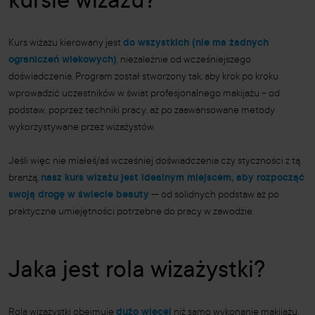
kursie wizażu?
Kurs wiżażu kierowany jest
do wszystkich (nie ma żadnych
ograniczeń wiekowych)
, niezależnie od wcześniejszego
doświadczenia. Program został stworzony tak, aby krok po kroku
wprowadzić uczestników w świat profesjonalnego makijażu – od
podstaw, poprzez techniki pracy, aż po zaawansowane metody
wykorzystywane przez wizażystów.
Jeśli więc nie miałeś/aś wcześniej doświadczenia czy styczności z tą
branżą,
nasz kurs wizażu jest idealnym miejscem, aby rozpocząć
swoją drogę w świecie beauty
— od solidnych podstaw aż po
praktyczne umiejętności potrzebne do pracy w zawodzie.
Jaka jest rola wizażystki?
Rola wizażystki obejmuje
dużo więcej
niż samo wykonanie makijażu.