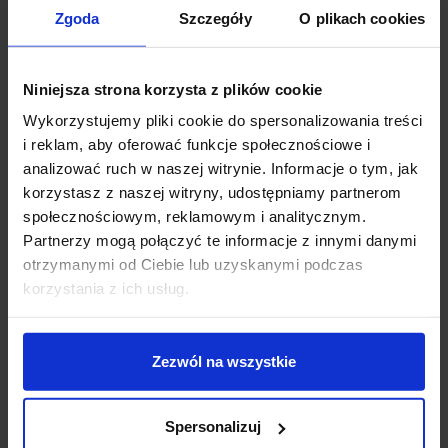
Zgoda
Szczegóły
O plikach cookies
Po ukończeniu kursu wizażu w WSKINOZ każdy uczestnik otrzymuje
świadectwo ukończenia kursu
, potwierdzające zdobycie
Niniejsza strona korzysta z plików cookie
specjalistycznej wiedzy i praktycznych umiejętności. Dokument ten
Wykorzystujemy pliki cookie do spersonalizowania treści
stanowi ważny element w kierunku rozwoju dalszej kariery zawodowej.
i reklam, aby oferować funkcje społecznościowe i
analizować ruch w naszej witrynie. Informacje o tym, jak
korzystasz z naszej witryny, udostępniamy partnerom
społecznościowym, reklamowym i analitycznym.
Partnerzy mogą połączyć te informacje z innymi danymi
otrzymanymi od Ciebie lub uzyskanymi podczas
korzystania z ich usług.
Zezwól na wszystkie
Spersonalizuj