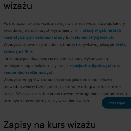
wizażu
Po ukończeniu kursu wizażu istnieje wiele możliwości rozwoju kariery
zawodowej, wśród których wyróżniamy m.in.
pracę w gabinetach
kosmetycznych
,
salonach urody
lub
salonach fryzjerskich.
Wizażyści są również potrzebni w branży rozrywkowej, takiej jak
teatr,
telewizja i film.
Inną opcją jest skupienie się na branży mody, wykonywaniu
profesjonalnego makijażu i stylizacji na
sesjach zdjęciowych
, czy
kampaniach reklamowych.
Wizażyści mogą również podjąć pracę jako freelancer. Można
prowadzić własny biznes, oferując klientom usługi wizażu na różne
okazje. Wizażysta znajdzie pracę również w drogeriach i perfumeriach,
przemyśle kosmetycznym, czy w szkołach wizażu.
Plany zajęć
Zapisy na kurs wizażu