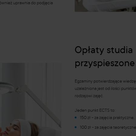
 również uprawnia do podjęcia
Opłaty studia
przyspieszone
Egzaminy potwierdzające wiedzę 
uzależniona jest od ilości punkt
rodzajowi zajęć.
Jeden punkt ECTS to:
150 zł
–
za zajęcia praktyczne,
100 zł
–
za zajęcia teoretyczne