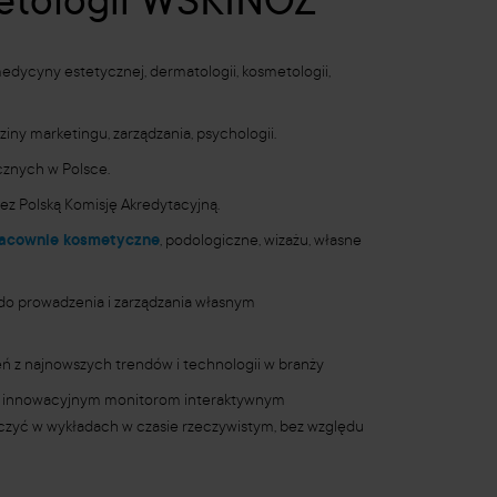
etologii WSKINOZ
 medycyny estetycznej, dermatologii, kosmetologii,
iny marketingu, zarządzania, psychologii.
ycznych w Polsce.
ez Polską Komisję Akredytacyjną.
acownie kosmetyczne
, podologiczne, wizażu, własne
o prowadzenia i zarządzania własnym
ń z najnowszych trendów i technologii w branży
i innowacyjnym monitorom interaktywnym
zyć w wykładach w czasie rzeczywistym, bez względu