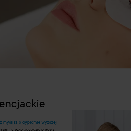
cencjackie
z myślisz o dyplomie wyższej
zasami ciężko pogodzić pracę z