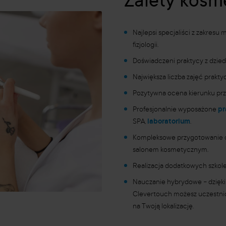
Zalety kosm
Najlepsi specjaliści z zakresu
fizjologii.
Doświadczeni praktycy z dziedz
Największa liczba zajęć prakt
Pozytywna ocena kierunku prz
Profesjonalnie wyposażone
pr
SPA,
laboratorium
.
Kompleksowe przygotowanie d
salonem kosmetycznym.
Realizacja dodatkowych szkole
Nauczanie hybrydowe
–
dzięk
Clevertouch możesz uczestnic
na Twoją lokalizację.