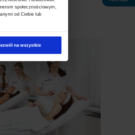
Plany zajęć
artnerom społecznościowym,
anymi od Ciebie lub
ezwól na wszystkie