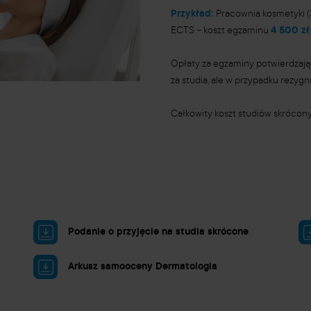
Przykład:
Pracownia kosmetyki 
ECTS
–
koszt egzaminu
4 500 zł
Opłaty za egzaminy potwierdzając
za studia, ale w przypadku rezygn
Całkowity koszt studiów skróco
Podanie o przyjęcie na studia skrócone
Arkusz samooceny Dermatologia