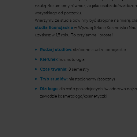
nauką. Rozumiemy również, że jako osoba doświadczon
wszystkiego od początku.
Wierzymy, że studia powinny być skrojone na miarę, d
studia licencjackie
w Wyższej Szkole Kosmetyki i Nau
uzyskasz w 1,5 roku. To przyjemne i proste!
Rodzaj studiów:
skrócone studia licencjackie
Kierunek:
kosmetologia
Czas trwania:
3 semestry
Tryb studiów:
niestacjonarny (zaoczny)
Dla kogo:
dla osób posiadających świadectwo dojrzał
zawodzie kosmetologa/kosmetyczki