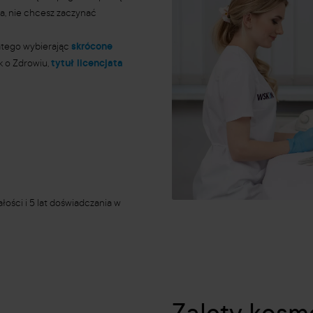
a, nie chcesz zaczynać
latego wybierając
skrócone
k o Zdrowiu,
tytuł licencjata
ości i 5 lat doświadczania w