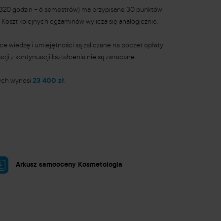
(320 godzin
–
6 semestrów) ma przypisane 30 punktów
. Koszt kolejnych egzaminów wylicza się analogicznie.
e wiedzę i umiejętności są zaliczane na poczet opłaty
acji z kontynuacji kształcenia nie są zwracane.
nych wynosi
23 400 zł
.
Arkusz samooceny Kosmetologia