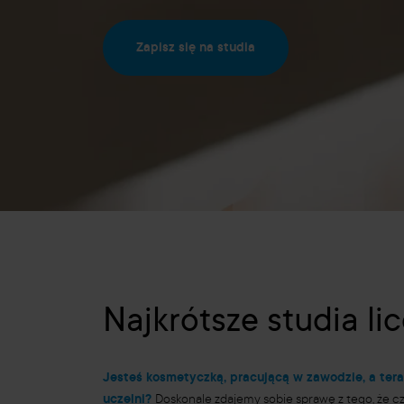
Zapisz się na studia
Najkrótsze studia li
Jesteś kosmetyczką, pracującą w zawodzie, a tera
uczelni?
Doskonale zdajemy sobie sprawę z tego, że c