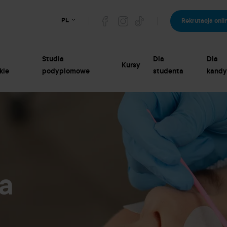
PL
Rekrutacja onli
Studia
Dla
Dla
Kursy
kie
podyplomowe
studenta
kandy
a