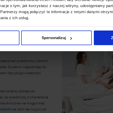
ale ostateczny wybór należy do Ciebie.
ormacje o tym, jak korzystasz z naszej witryny, udostępniamy p
Partnerzy mogą połączyć te informacje z innymi danymi otrzym
nia z ich usług.
kosmetologia
Spersonalizuj
Z
 realizować przedmioty z dwóch
sie. Studenci mają dostęp do
sami decydują o kolejności
ala na łatwy dostęp do
ć, że przedmioty o charakterze
tudia skrócone nie mogą trwać
conych
nie różni się niczym od