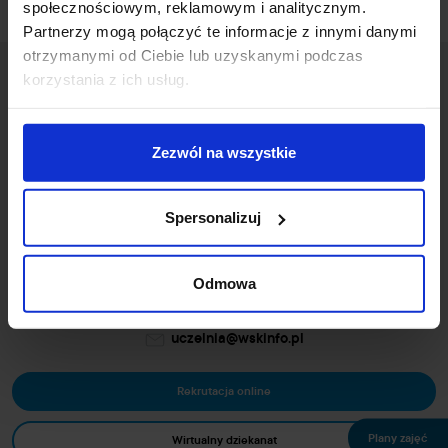
społecznościowym, reklamowym i analitycznym.
Partnerzy mogą połączyć te informacje z innymi danymi
otrzymanymi od Ciebie lub uzyskanymi podczas
korzystania z ich usług.
Zezwól na wszystkie
ul. Wileńska 53/55
Spersonalizuj
94-016 Łódź
NIP: 7272736397
Odmowa
+48 42 687 00 44
uczelnia@wskinfo.pl
Rekrutacja online
Plany zajęć
Wirtualny dziekanat