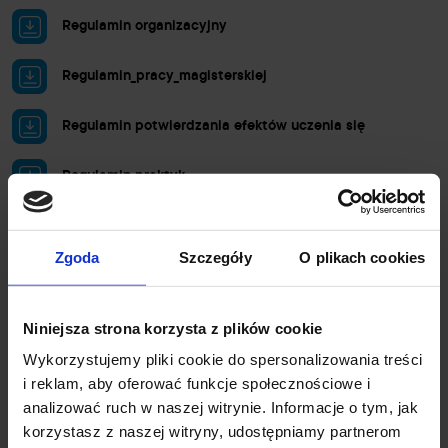
Regulamin organizacyjny
Regulamin_pracy_magisterskiej
Regulamin potwierdzania efektów uczenia się
Regulamin praktyk
Umowa WSKINOZ 2023/2024
Zgoda
Szczegóły
O plikach cookies
Partnerzy studiów
Niniejsza strona korzysta z plików cookie
Wykorzystujemy pliki cookie do spersonalizowania treści
i reklam, aby oferować funkcje społecznościowe i
analizować ruch w naszej witrynie. Informacje o tym, jak
korzystasz z naszej witryny, udostępniamy partnerom