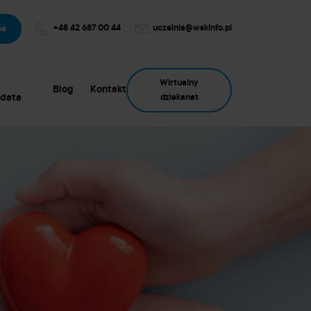
+48 42 687 00 44
uczelnia@wskinfo.pl
ne
Wirtualny
Blog
Kontakt
data
dziekanat