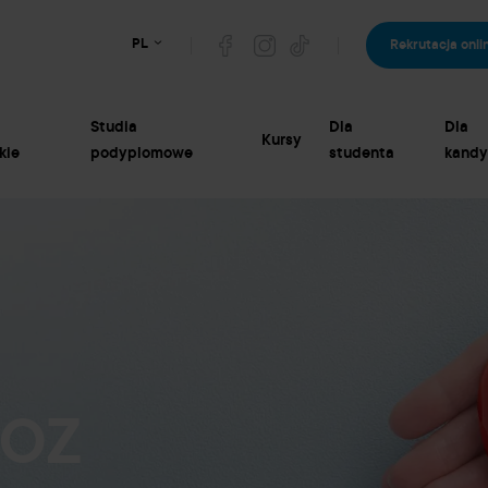
PL
Rekrutacja onli
Studia
Dla
Dla
Kursy
kie
podyplomowe
studenta
kandy
NOZ