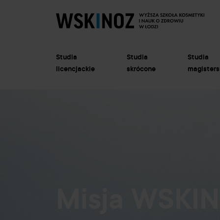
Studia
Studia
Studia
licencjackie
skrócone
magisters
Misja WSKI