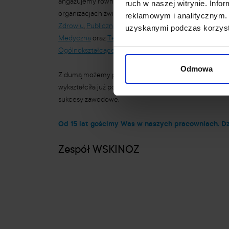
angażujemy również praktyków, prężnie działających w
ruch w naszej witrynie. Inf
organizacjach związanych z branżą beauty. Obecnie
Wy
reklamowym i analitycznym. 
Zdrowiu
,
Publiczna Policealna Szkoła Kosmetyczna
,
Pol
uzyskanymi podczas korzysta
Medyczna
oraz
Technikum Adinistracyjno-Usługowe
i
Ogólnokształcące
należą do grupy edukacyjknej QED E
Odmowa
Z dumą możemy powiedzieć, że Wyższa Szkoła Kosmetyk
wykształciła już ponad 1000 kosmetologów, a znakomit
sukcesy zawodowe.
Od 15 lat gościmy Was w naszych pracowniach. D
Zespół WSKINOZ