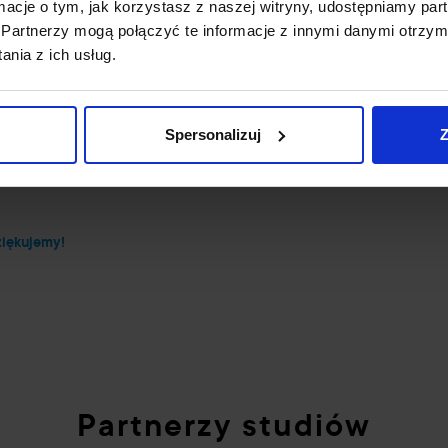
 przedsiębiorstwach i
ormacje o tym, jak korzystasz z naszej witryny, udostępniamy p
ższa Szkoła Kosmetyki i Nauk o
Partnerzy mogą połączyć te informacje z innymi danymi otrzym
icealna Szkoła
nia z ich usług.
Akademickie Liceum
dukacja.
Spersonalizuj
Z
i i Nauk o Zdrowiu w Łodzi
a część z nich osiąga ogromne
ziękujemy!
Partnerzy studiów