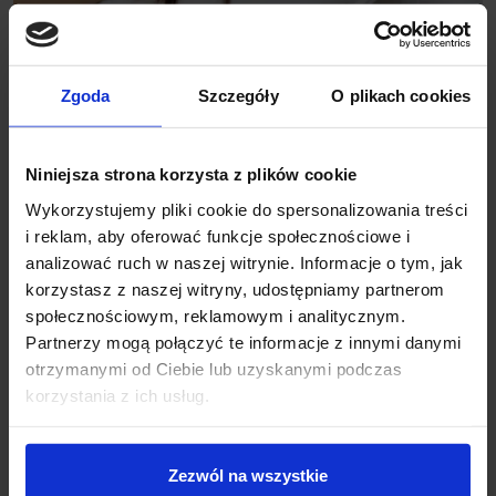
Zgoda
Szczegóły
O plikach cookies
Rekrutacja
Trwa rekrutacja na rok akademicki 2026/2027. O przyjęciu na studia
Niniejsza strona korzysta z plików cookie
podyplomowe na
kierunek Kosmetologia Estetyczna
decyduje
Wykorzystujemy pliki cookie do spersonalizowania treści
kolejność zgłoszeń. Warunkiem przyjęcia na studia podyplomowe jest
i reklam, aby oferować funkcje społecznościowe i
wpłata czesnego do 30 września.
analizować ruch w naszej witrynie. Informacje o tym, jak
korzystasz z naszej witryny, udostępniamy partnerom
Złóż
wniosek online
lub odwiedź nas osobiście – Łódź, ul. Wileńska
społecznościowym, reklamowym i analitycznym.
53/55.
Partnerzy mogą połączyć te informacje z innymi danymi
otrzymanymi od Ciebie lub uzyskanymi podczas
Masz pytania?
korzystania z ich usług.
Zadzwoń – (42) 687 00 44
Napisz – uczelnia@wskinfo.pl
Zezwól na wszystkie