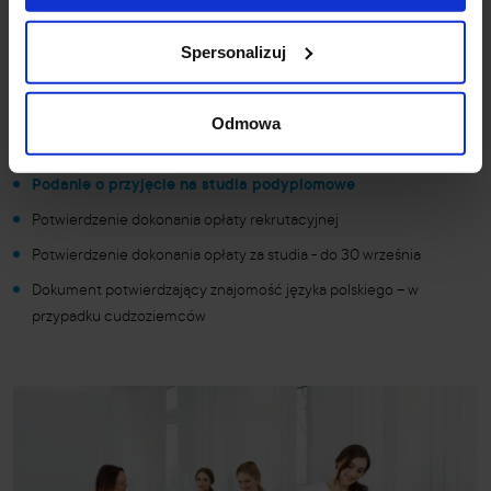
Wymagane dokumenty
Spersonalizuj
Oryginał dyplomu lub oryginał odpisu dyplomu ukończenia
studiów wyższych
Odmowa
2 fotografie 35x45 mm
Podanie o przyjęcie na studia podyplomowe
Potwierdzenie dokonania opłaty rekrutacyjnej
Potwierdzenie dokonania opłaty za studia - do 30 września
Dokument potwierdzający znajomość języka polskiego – w
przypadku cudzoziemców