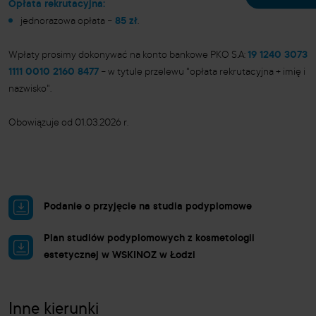
Opłata rekrutacyjna:
jednorazowa opłata
–
85 zł
.
Wpłaty prosimy dokonywać na konto bankowe PKO S.A:
19 1240 3073
1111 0010 2160 8477
–
w tytule przelewu "opłata rekrutacyjna + imię i
nazwisko".
Obowiązuje od 01.03.2026 r.
Podanie o przyjęcie na studia podyplomowe
Plan studiów podyplomowych z kosmetologii
estetycznej w WSKINOZ w Łodzi
Inne kierunki