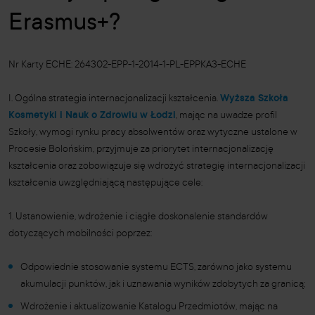
Erasmus+?
Nr Karty ECHE: 264302-EPP-1-2014-1-PL-EPPKA3-ECHE
I. Ogólna strategia internacjonalizacji kształcenia.
Wyższa Szkoła
Kosmetyki i Nauk o Zdrowiu w Łodzi
, mając na uwadze profil
Szkoły, wymogi rynku pracy absolwentów oraz wytyczne ustalone w
Procesie Bolońskim, przyjmuje za priorytet internacjonalizację
kształcenia oraz zobowiązuje się wdrożyć strategię internacjonalizacji
kształcenia uwzględniającą następujące cele:
1. Ustanowienie, wdrożenie i ciągłe doskonalenie standardów
dotyczących mobilności poprzez:
Odpowiednie stosowanie systemu ECTS, zarówno jako systemu
akumulacji punktów, jak i uznawania wyników zdobytych za granicą;
Wdrożenie i aktualizowanie Katalogu Przedmiotów, mając na