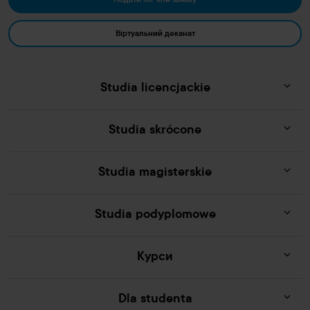
Подати on-line заявку
Віртуальний деканат
Studia licencjackie
Studia skrócone
Studia magisterskie
Studia podyplomowe
Курси
Dla studenta