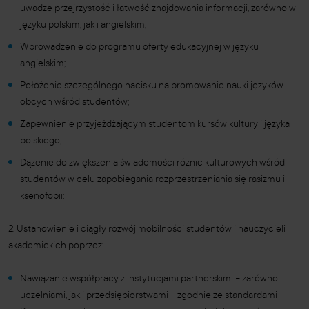
uwadze przejrzystość i łatwość znajdowania informacji, zarówno w
języku polskim, jak i angielskim;
Wprowadzenie do programu oferty edukacyjnej w języku
angielskim;
Położenie szczególnego nacisku na promowanie nauki języków
obcych wśród studentów;
Zapewnienie przyjeżdżającym studentom kursów kultury i języka
polskiego;
Dążenie do zwiększenia świadomości różnic kulturowych wśród
studentów w celu zapobiegania rozprzestrzeniania się rasizmu i
ksenofobii;
2. Ustanowienie i ciągły rozwój mobilności studentów i nauczycieli
akademickich poprzez:
Nawiązanie współpracy z instytucjami partnerskimi
–
zarówno
uczelniami, jak i przedsiębiorstwami
–
zgodnie ze standardami