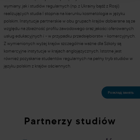
wymiany, jak i studiów regularnych (np. z Ukrainy bądź z Rosji)
realizujących studia I stopnia na kierunku kosmetologia w języku
polskim. Instytucje partnerskie w obu grupach krajów dobierane są ze
względu na zbieżność profilu zawodowego oraz jakości oferowanych
usług edukacyjnych i
–
w przypadku przedsiębiorstw
–
komercyjnych.
Z wymienionych wyżej krajów szczególnie ważne dla Szkoły są
komercyjne instytucje w krajach anglojęzycznych. Istotne jest
również pozyskanie studentów regularnych na pełny tryb studiów w
języku polskim z krajów ościennych.
Розклад занять
Partnerzy studiów