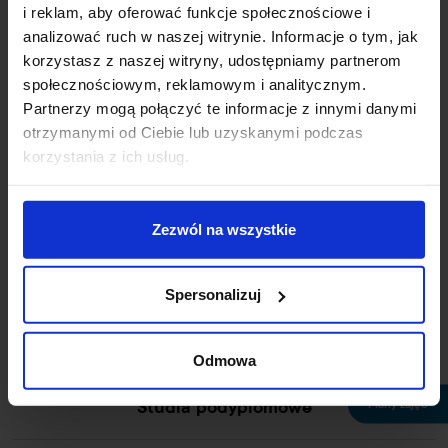
i reklam, aby oferować funkcje społecznościowe i
+48 42 687 00 44
analizować ruch w naszej witrynie. Informacje o tym, jak
uczelnia@wskinfo.pl
korzystasz z naszej witryny, udostępniamy partnerom
społecznościowym, reklamowym i analitycznym.
Rekrutacja online
Partnerzy mogą połączyć te informacje z innymi danymi
otrzymanymi od Ciebie lub uzyskanymi podczas
Wirtualny dziekanat
korzystania z ich usług.
Studia licencjackie
Zezwól na wszystkie
Studia skrócone
Spersonalizuj
Studia magisterskie
Odmowa
Plany zajęć
Studia podyplomowe