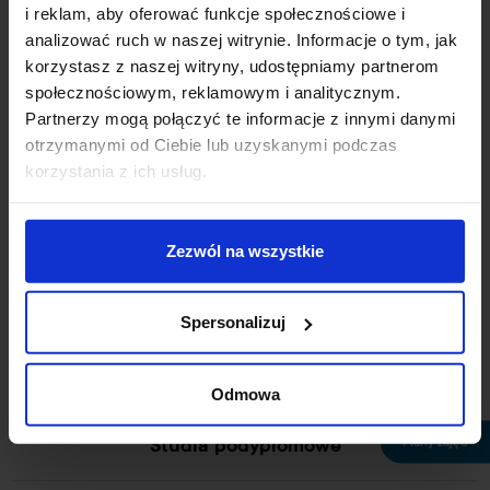
i reklam, aby oferować funkcje społecznościowe i
+48 42 687 00 44
analizować ruch w naszej witrynie. Informacje o tym, jak
uczelnia@wskinfo.pl
korzystasz z naszej witryny, udostępniamy partnerom
społecznościowym, reklamowym i analitycznym.
Rekrutacja online
Partnerzy mogą połączyć te informacje z innymi danymi
otrzymanymi od Ciebie lub uzyskanymi podczas
Wirtualny dziekanat
korzystania z ich usług.
Studia licencjackie
Zezwól na wszystkie
Studia skrócone
Spersonalizuj
Studia magisterskie
Odmowa
Plany zajęć
Studia podyplomowe