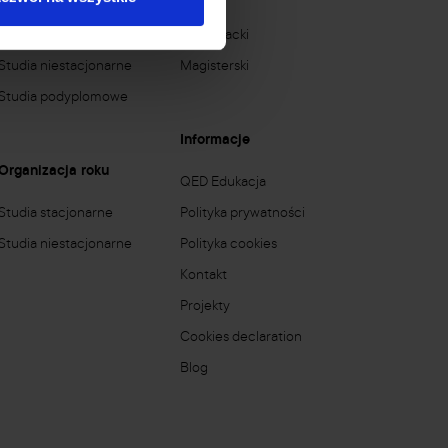
Studia stacjonarne
Licencjacki
Studia niestacjonarne
Magisterski
Studia podyplomowe
Informacje
Organizacja roku
QED Edukacja
Studia stacjonarne
Polityka prywatności
Studia niestacjonarne
Polityka cookies
Kontakt
Projekty
Cookies declaration
Blog