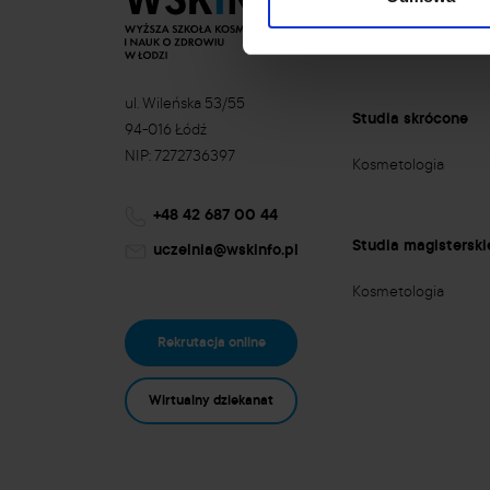
Kosmetologia
ul. Wileńska 53/55
Studia skrócone
94-016 Łódź
NIP: 7272736397
Kosmetologia
+48 42 687 00 44
Studia magisterski
uczelnia@wskinfo.pl
Kosmetologia
Rekrutacja online
Wirtualny dziekanat