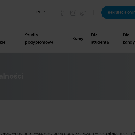
PL
Rekrutacja onli
Studia
Dla
Dla
Kursy
kie
podyplomowe
studenta
kandy
alności
 zasad wnoszenia i wysokości opłat obowiązujących w roku akademickim 2