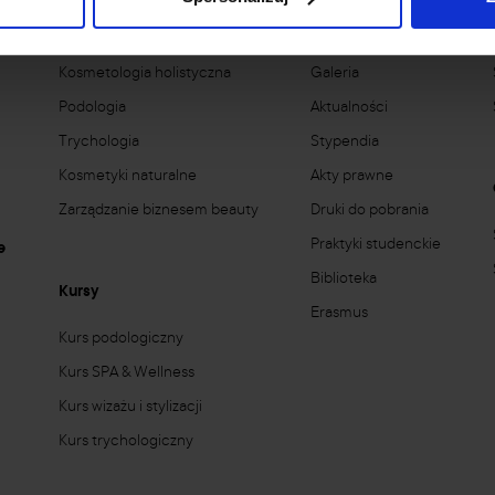
Kosmetologia estetyczna
Misja
Kosmetologia holistyczna
Galeria
Podologia
Aktualności
Trychologia
Stypendia
Kosmetyki naturalne
Akty prawne
Zarządzanie biznesem beauty
Druki do pobrania
Praktyki studenckie
e
Biblioteka
Kursy
Erasmus
Kurs podologiczny
Kurs SPA & Wellness
Kurs wizażu i stylizacji
Kurs trychologiczny