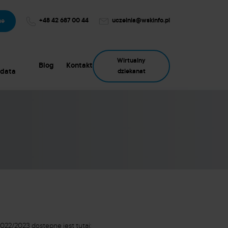
+48 42 687 00 44
uczelnia@wskinfo.pl
ne
Wirtualny
Blog
Kontakt
data
dziekanat
022/2023 dostępne jest tutaj: