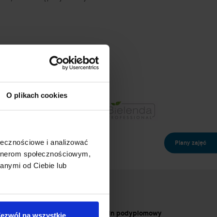
O plikach cookies
ołecznościowe i analizować
Plany zajęć
artnerom społecznościowym,
anymi od Ciebie lub
Plany zajęć
Egzamin podyplomowy
ezwól na wszystkie