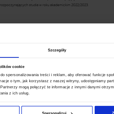
rozpoczynających studia w roku akademickim 2022/2023.
Partnerzy studiów
Szczegóły
 plików cookie
do spersonalizowania treści i reklam, aby oferować funkcje sp
ormacje o tym, jak korzystasz z naszej witryny, udostępniamy p
Partnerzy mogą połączyć te informacje z innymi danymi otrzym
nia z ich usług.
e
Studia podyplomowe
Dla studenta
Spersonalizuj
Z