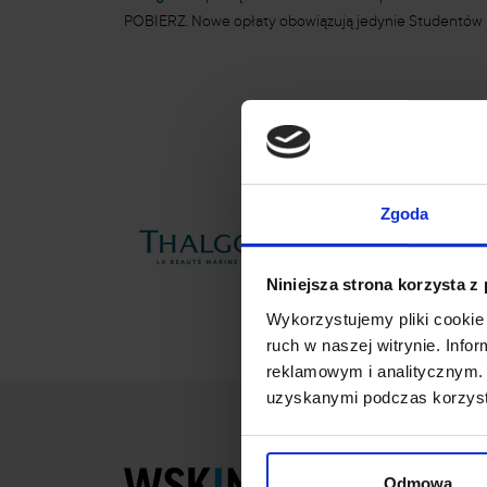
POBIERZ. Nowe opłaty obowiązują jedynie Studentów 
Zgoda
Niniejsza strona korzysta z
Wykorzystujemy pliki cookie 
ruch w naszej witrynie. Inf
reklamowym i analitycznym. 
uzyskanymi podczas korzysta
Studia licencjacki
Odmowa