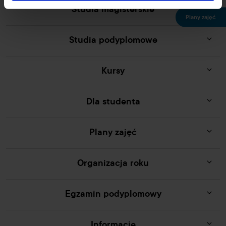
Studia magisterskie
Plany zajęć
Studia podyplomowe
Kursy
Dla studenta
Plany zajęć
Organizacja roku
Egzamin podyplomowy
Informacje