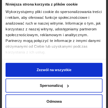
Niniejsza strona korzysta z plików cookie
ul. Wileńska 53/55
Wykorzystujemy pliki cookie do spersonalizowania treści
94-016 Łódź
i reklam, aby oferować funkcje społecznościowe i
NIP: 7272736397
analizować ruch w naszej witrynie. Informacje o tym, jak
korzystasz z naszej witryny, udostępniamy partnerom
+48 42 687 00 44
społecznościowym, reklamowym i analitycznym.
uczelnia@wskinfo.pl
Partnerzy mogą połączyć te informacje z innymi danymi
otrzymanymi od Ciebie lub uzyskanymi podczas
korzystania z ich usług.
Rekrutacja online
Wirtualny dziekanat
Zezwól na wszystkie
Studia licencjackie
Spersonalizuj
Studia skrócone
Odmowa