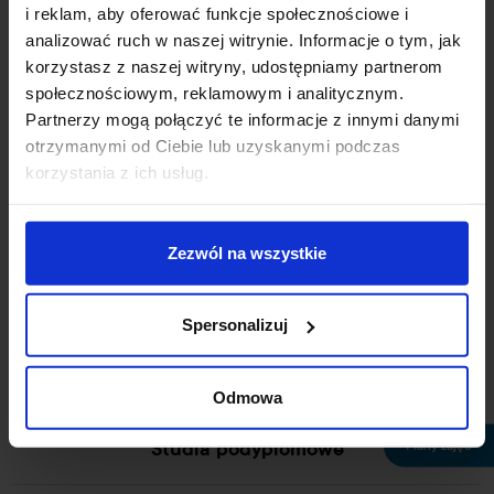
i reklam, aby oferować funkcje społecznościowe i
+48 42 687 00 44
analizować ruch w naszej witrynie. Informacje o tym, jak
uczelnia@wskinfo.pl
korzystasz z naszej witryny, udostępniamy partnerom
społecznościowym, reklamowym i analitycznym.
Rekrutacja online
Partnerzy mogą połączyć te informacje z innymi danymi
otrzymanymi od Ciebie lub uzyskanymi podczas
Wirtualny dziekanat
korzystania z ich usług.
Studia licencjackie
Zezwól na wszystkie
Studia skrócone
Spersonalizuj
Studia magisterskie
Odmowa
Plany zajęć
Studia podyplomowe