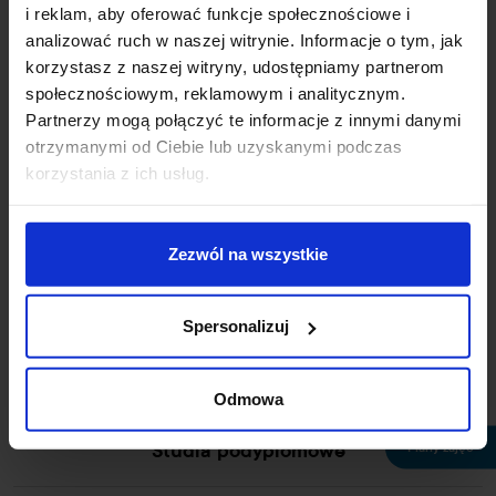
i reklam, aby oferować funkcje społecznościowe i
+48 42 687 00 44
analizować ruch w naszej witrynie. Informacje o tym, jak
uczelnia@wskinfo.pl
korzystasz z naszej witryny, udostępniamy partnerom
społecznościowym, reklamowym i analitycznym.
Rekrutacja online
Partnerzy mogą połączyć te informacje z innymi danymi
otrzymanymi od Ciebie lub uzyskanymi podczas
Wirtualny dziekanat
korzystania z ich usług.
Studia licencjackie
Zezwól na wszystkie
Studia skrócone
Spersonalizuj
Studia magisterskie
Odmowa
Plany zajęć
Studia podyplomowe