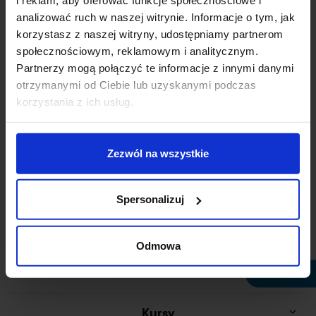
i reklam, aby oferować funkcje społecznościowe i
uczelnia@wskinfo.pl
analizować ruch w naszej witrynie. Informacje o tym, jak
korzystasz z naszej witryny, udostępniamy partnerom
społecznościowym, reklamowym i analitycznym.
Rekrutacja online
Partnerzy mogą połączyć te informacje z innymi danymi
otrzymanymi od Ciebie lub uzyskanymi podczas
Wirtualny dziekanat
korzystania z ich usług.
Studia licencjackie
Zezwól na wszystkie
Studia skrócone
Spersonalizuj
Studia magisterskie
Odmowa
Studia podyplomowe
Plany zajęć
Kursy