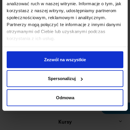
analizować ruch w naszej witrynie. Informacje o tym, jak
korzystasz z naszej witryny, udostępniamy partnerom
Rekrutacja online
społecznościowym, reklamowym i analitycznym.
Partnerzy mogą połączyć te informacje z innymi danymi
Wirtualny dziekanat
otrzymanymi od Ciebie lub uzyskanymi podczas
korzystania z ich usług.
Studia licencjackie
Zezwól na wszystkie
Studia skrócone
Spersonalizuj
Studia magisterskie
Odmowa
Studia podyplomowe
Plany zajęć
Kursy