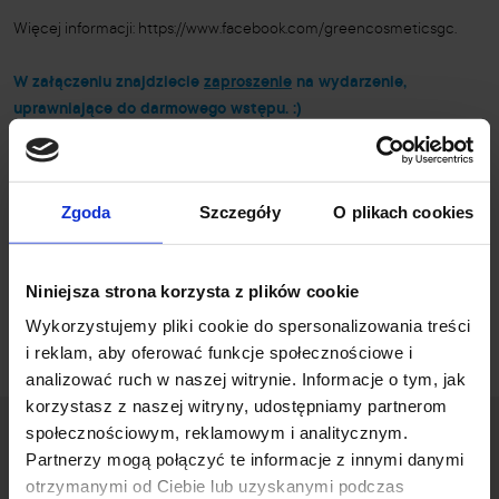
Więcej informacji: https://www.facebook.com/greencosmeticsgc.
W załączeniu znajdziecie
zaproszenie
na wydarzenie,
uprawniające do darmowego wstępu. :)
Zgoda
Szczegóły
O plikach cookies
Partnerzy studiów
Niniejsza strona korzysta z plików cookie
Wykorzystujemy pliki cookie do spersonalizowania treści
i reklam, aby oferować funkcje społecznościowe i
analizować ruch w naszej witrynie. Informacje o tym, jak
korzystasz z naszej witryny, udostępniamy partnerom
społecznościowym, reklamowym i analitycznym.
Partnerzy mogą połączyć te informacje z innymi danymi
otrzymanymi od Ciebie lub uzyskanymi podczas