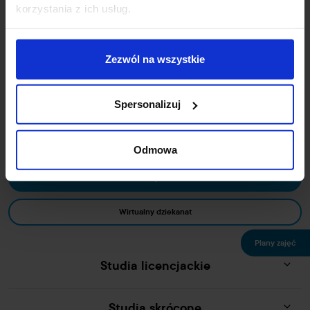
korzystania z ich usług.
ul. Wileńska 53/55
Zezwól na wszystkie
94-016 Łódź
NIP: 7272736397
Spersonalizuj
+48 42 687 00 44
uczelnia@wskinfo.pl
Odmowa
Rekrutacja online
Wirtualny dziekanat
Plany zajęć
Studia licencjackie
Studia skrócone