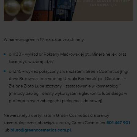
W harmonogramie 19 marca br. znajdziemy:
o 11:30 – wykład dr Roksany Maćkowskiej pt. „Mineralne leki oraz
kosmetyki wczoraj i dziś”;
o 12:45 – wykład połączony z warsztatami Green Cosmetics [mgr
Anna Bukowska i kosmetolog Urszula Bednaruk] pt. „Glaukonit –
Zielone Złoto Lubelszczyzny – zastosowanie w kosmetologii”
[metody, zabiegi i efekty wykorzystania glaukonitu lubelskiego w
profesjonalnych zabiegach i pielęgnacji domowej].
Na warsztaty z certyfikatem Green Cosmetics dla branży
kosmetologicznej obowiązują zapisy Green Cosmetics:
501 447 901
lub
biuro@greencosmetics.com.pl
.