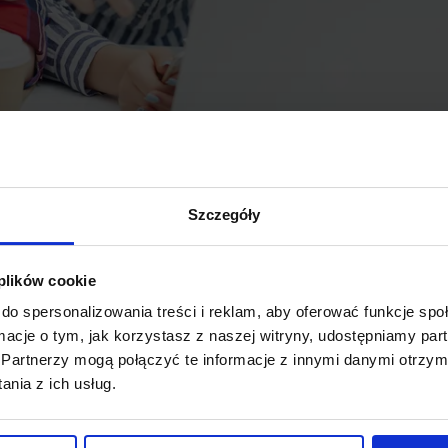
Szczegóły
 plików cookie
do spersonalizowania treści i reklam, aby oferować funkcje sp
ormacje o tym, jak korzystasz z naszej witryny, udostępniamy p
Partnerzy mogą połączyć te informacje z innymi danymi otrzym
ją w Wyższej Szkole Kosmetyki i Nauk o Zdrowiu w Łodzi działania profil
nia z ich usług.
ca 2020.
adzone zdalnie, dlatego też
od przyszłego tygodnia (tj. od 16 marca)
będziemy na bieżąco informować. Zajęcia praktyczne zostaną natomiast o