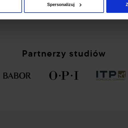
szę o kontakt z dziekanatem.
Spersonalizuj
Z
Partnerzy studiów