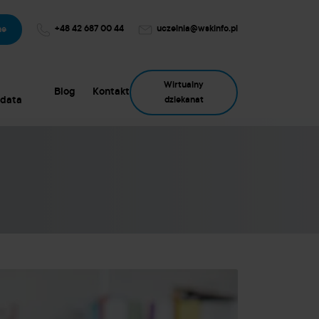
+48 42 687 00 44
uczelnia@wskinfo.pl
ne
Wirtualny
Blog
Kontakt
data
dziekanat