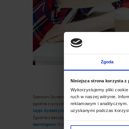
Zgoda
Niniejsza strona korzysta z
Wykorzystujemy pliki cookie 
ruch w naszej witrynie. Inf
Szanowni Studenci,
reklamowym i analitycznym. 
zgodnie z wytycznymi Ministra Nauki wprowadzone zosta
uzyskanymi podczas korzysta
zajęć dydaktycznych od 12 marca do dnia 25 mar
Zgodnie z decyzją Ministerstwa zajęcia mogą być prow
learningowy
. O rozpoczęciu nauki w takim systemie 