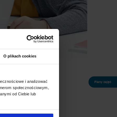
O plikach cookies
ołecznościowe i analizować
Plany zajęć
artnerom społecznościowym,
anymi od Ciebie lub
aktyczne polegające na
zawieszeniu
 uruchomiony zostanie system e-
drobione w późniejszym terminie.