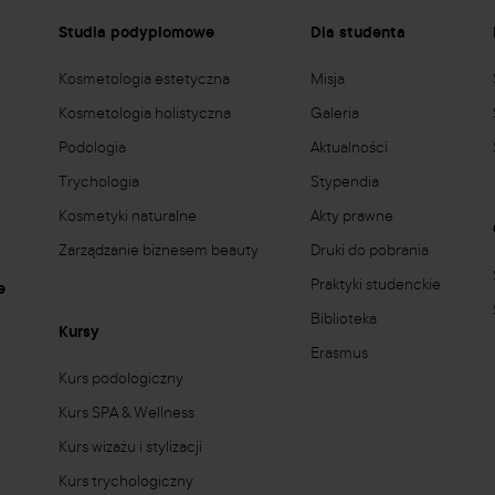
e
Studia podyplomowe
Dla studenta
Kosmetologia estetyczna
Misja
Kosmetologia holistyczna
Galeria
Podologia
Aktualności
Trychologia
Stypendia
Kosmetyki naturalne
Akty prawne
Zarządzanie biznesem beauty
Druki do pobrania
Praktyki studenckie
e
Biblioteka
Kursy
Erasmus
Kurs podologiczny
Kurs SPA & Wellness
Kurs wizażu i stylizacji
Kurs trychologiczny