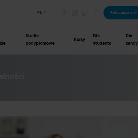
PL
Rekrutacja onli
Studia
Dla
Dla
Kursy
kie
podyplomowe
studenta
kandy
alności