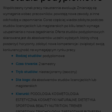
Współczesny rynek pracy nieustannie ewoluuje. Zmieniają się
wymagania wobec pracowników, powstają nowe zawody, a inne
odchodzą w zapomnienie. Coraz częściej wiedza zdobyta podczas
studiów licencjackich lub magisterskich po kilku latach wymaga
uzupełnienia o nowe zagadnienia. Oferta studiów podyplomowych
skierowana jest do absolwentów uczelni wyższych, którzy chcą
poszerzyć horyzonty, zdobyć nowe kompetencje i zwiększyć swoją
konkurencyjność na wymagającym rynku pracy.
Rodzaj studiów:
podyplomowe
Czas trwania:
2 semestry
Tryb studiów:
niestacjonarny (zaoczny)
Dla kogo:
dla absolwentów studiów licencjackich lub
magisterskich
Kierunki:
PODOLOGIA, KOSMETOLOGIA
ESTETYCZNA, KOSMETYKI NATURALNE, DIETETYKA
SPORTOWA, BEAUTY NUTRITION, TRENER