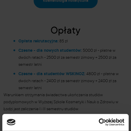
Kosmetologia holistyczna
Opłaty
Opłata rekrutacyjna:
85 zł
Czesne - dla nowych studentów:
5000 zł - płatne w
dwóch ratach - 2500 zł za semestr zimowy + 2500 zł za
semestr letni
Czesne - dla studentów WSKINOZ:
4800 zł - płatne w
dwóch ratach - 2400 zł za semestr zimowy + 2400 zł za
semestr letni
Warunkiem otrzymania świadectwa ukończenia studiów
podyplomowych w Wyższej Szkole Kosmetyki i Nauk o Zdrowiu w
Łodzi jest zaliczenie I i II semestru studiów.