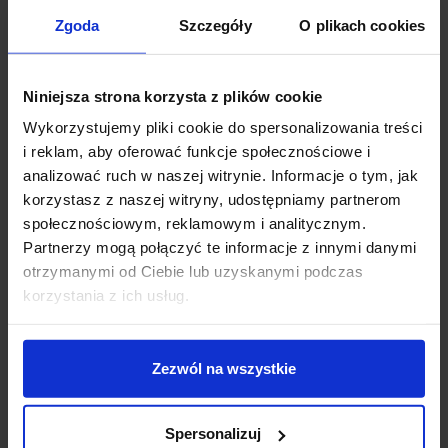
Rekrutacja na studia
Zgoda
Szczegóły
O plikach cookies
podyplomowe
Trwa rekrutacja na rok akademicki 2022/2023. O przyjęciu na studia
Niniejsza strona korzysta z plików cookie
podyplomowe decyduje kolejność zgłoszeń.
Wykorzystujemy pliki cookie do spersonalizowania treści
Rekrutacja 2022/23 -
złóż wniosek online
lub odwiedź nas osobiście -
i reklam, aby oferować funkcje społecznościowe i
Łódź, Wileńska 53/55. Masz pytania?
analizować ruch w naszej witrynie. Informacje o tym, jak
Zadzwoń - (42) 687-00-44
korzystasz z naszej witryny, udostępniamy partnerom
Napisz -
uczelnia@wskinfo.pl
społecznościowym, reklamowym i analitycznym.
Partnerzy mogą połączyć te informacje z innymi danymi
otrzymanymi od Ciebie lub uzyskanymi podczas
Wymagane dokumenty
korzystania z ich usług.
Dyplom ukończenia studiów wyższych
Zezwól na wszystkie
2 fotografie 35x45 mm
PODANIE O PRZYJĘCIE NA STUDIA PODYPLOMOWE
Spersonalizuj
OŚWIADCZENIE O OCHRONIE DANYCH