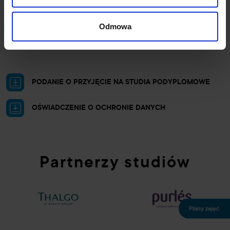
Dokument potwierdzający znajomość języka polskiego - w
przypadku cudzoziemców
Odmowa
PODANIE O PRZYJĘCIE NA STUDIA PODYPLOMOWE
OŚWIADCZENIE O OCHRONIE DANYCH
Partnerzy studiów
Plany zajęć