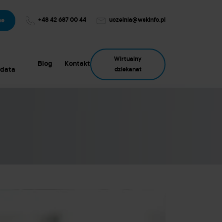
+48 42 687 00 44
uczelnia@wskinfo.pl
ne
Wirtualny
Blog
Kontakt
data
dziekanat