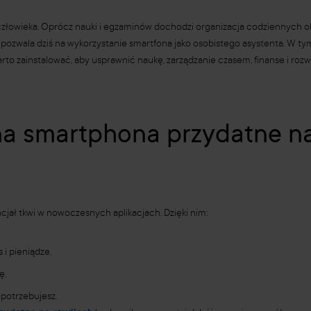
złowieka. Oprócz nauki i egzaminów dochodzi organizacja codziennych o
pozwala dziś na wykorzystanie smartfona jako osobistego asystenta. W tym 
rto zainstalować, aby usprawnić naukę, zarządzanie czasem, finanse i rozwó
na smartphona przydatne na
cjał tkwi w nowoczesnych aplikacjach. Dzięki nim:
 i pieniądze,
ę,
potrzebujesz.