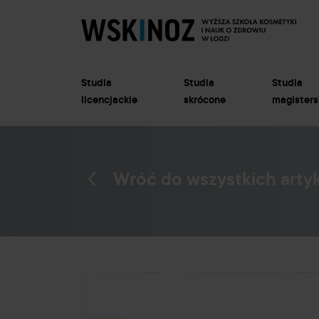
Studia
Studia
Studia
licencjackie
skrócone
magisters
Wróć do wszystkich arty