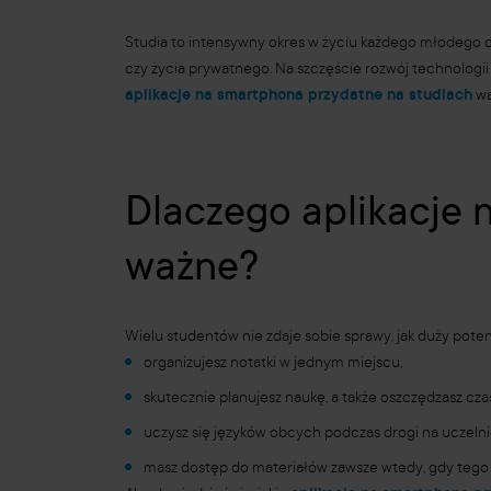
Studia to intensywny okres w życiu każdego młodego c
czy życia prywatnego. Na szczęście rozwój technologii 
aplikacje na smartphona przydatne na studiach
wa
Dlaczego aplikacje 
ważne?
Wielu studentów nie zdaje sobie sprawy, jak duży poten
organizujesz notatki w jednym miejscu,
skutecznie planujesz naukę, a także oszczędzasz czas
uczysz się języków obcych podczas drogi na uczelni
masz dostęp do materiałów zawsze wtedy, gdy tego 