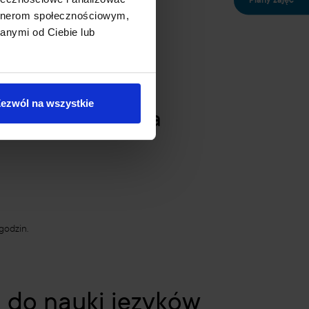
Plany zajęć
artnerom społecznościowym,
anymi od Ciebie lub
i.
borem.
ezwól na wszystkie
h do zarządzania
godzin.
 do nauki języków