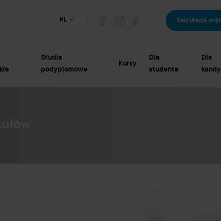
PL
Rekrutacja onli
Studia
Dla
Dla
Kursy
kie
podyplomowe
studenta
kandy
kułów