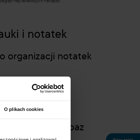
rzegląd najciekawszych narzędzi.
uki i notatek
o organizacji notatek
a. To zdecydowanie
aplikacja na
O plikach cookies
nia podręcznych baz
ołecznościowe i analizować