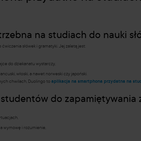
trzebna na studiach do nauki s
ćwiczenia słówek i gramatyki. Jej zaletą jest:
lejce do dziekanatu wystarczy,
rancuski, włoski, a nawet norweski czy japoński.
ych chwilach, Duolingo to
aplikacja na smartphona przydatna na stu
a studentów do zapamiętywania
ytuacjach,
ia wymowę i rozumienie,