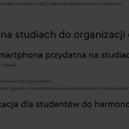
gotowujesz do egzaminu B2/C1, Memrise będzie skutecznym wsparciem.
 na studiach do organizacji
 smartphona przydatna na studi
. Pozwala:
ronizować listy z komputerem.
ekty, egzaminy, prace zaliczeniowe i prywatne obowiązki znajdą się w jed
ikacja dla studentów do harmon