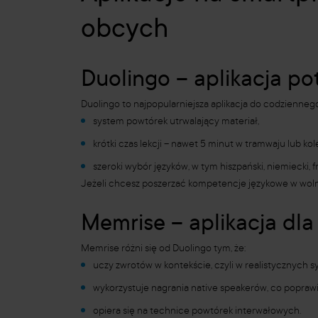
obcych
Duolingo – aplikacja po
Duolingo to najpopularniejsza aplikacja do codziennego 
system powtórek utrwalający materiał,
krótki czas lekcji – nawet 5 minut w tramwaju lub ko
szeroki wybór języków, w tym hiszpański, niemiecki, f
Jeżeli chcesz poszerzać kompetencje językowe w woln
Memrise – aplikacja dl
Memrise różni się od Duolingo tym, że:
uczy zwrotów w kontekście, czyli w realistycznych s
wykorzystuje nagrania native speakerów, co popraw
opiera się na technice powtórek interwałowych.