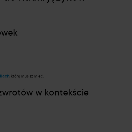
łówek
diach
, którą musisz mieć.
 zwrotów w kontekście