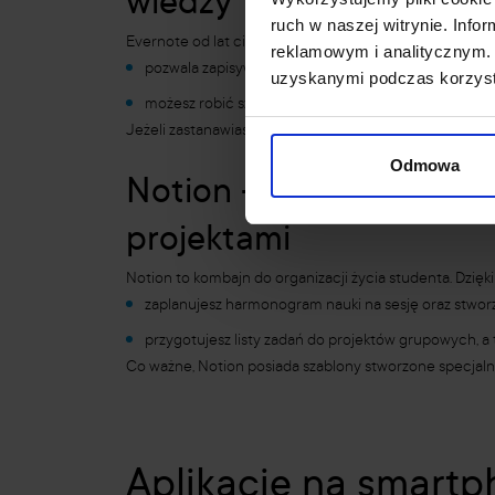
wiedzy
ruch w naszej witrynie. Inf
Evernote od lat cieszy się uznaniem studentów, poniew
reklamowym i analitycznym. 
pozwala zapisywać linki do artykułów naukowych,
uzyskanymi podczas korzysta
możesz robić szybkie notatki głosowe podczas wykła
Jeżeli zastanawiasz się, jakie
aplikacje dla studentów
Odmowa
Notion – aplikacja na 
projektami
Notion to kombajn do organizacji życia studenta. Dzięk
zaplanujesz harmonogram nauki na sesję oraz stworzy
przygotujesz listy zadań do projektów grupowych, a 
Co ważne, Notion posiada szablony stworzone specjalni
Aplikacje na smartp