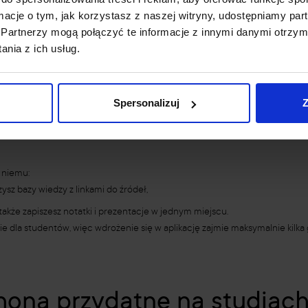
ormacje o tym, jak korzystasz z naszej witryny, udostępniamy p
aż:
Partnerzy mogą połączyć te informacje z innymi danymi otrzym
nia z ich usług.
du, a także masz możliwość dodawania załączników i zdjęć do jednej notatk
pomogą Ci ogarnąć chaos w materiałach, Evernote będzie trafionym wy
Spersonalizuj
Z
smartphona przydatna na studiac
i niemu:
sz bazy wiedzy z linkami do źródeł,
także zapiszesz notatki i prezentacje w jednym miejscu.
e dla studentów, więc wdrożenie się w aplikację zajmie maksymalnie kilka 
hona przydatne na studiach