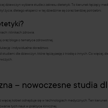
j dziewczyn wybiera studia z zakresu dietetyki. To kierunek łączący med
życia, dlatego eksperci w tej dziedzinie są coraz bardziej potrzebni.
tetyki?
ach i klinikach zdrowia.
j oraz bloga o tematyce zdrowotnej.
ukację i indywidualne doradztwo.
 studiami dla dziewczyn, które łączą pasję z troską o innych. Co więcej, 
ywczych.
zna – nowoczesne studia dl
raz więcej kobiet odnajduje się w technologiach medycznych. Ten kierun
osowanie tych nauk w praktyce klinicznej.