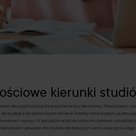
łościowe kierunki studi
obiet decyzją kluczową dla przyszłej kariery zawodowej. Współczesny ryn
e łączą pasję z perspektywą zatrudnienia. Kobiety, które podejmują decyzję 
liwościami rozwoju. W poniższym artykule omówimy ciekawe i przyszłościo
interesowaniem i jakie kierunki studiów dla dziewczyn warto wziąć pod uw