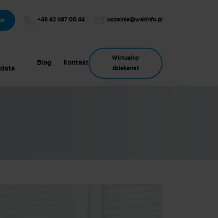
+48 42 687 00 44
uczelnia@wskinfo.pl
ne
Wirtualny
Blog
Kontakt
data
dziekanat