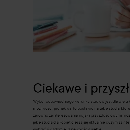
Ciekawe i przysz
Wybór odpowiedniego kierunku studiów jest dla wielu k
możliwości, jednak warto postawić na takie studia, któr
zarówno zainteresowaniami, jak i przyszłościowymi moż
jakie studia dla kobiet cieszą się aktualnie dużym za
wybrać świadomie i z pewnością siebie.