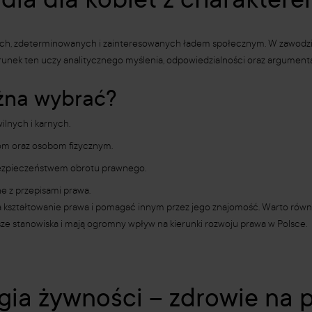
dia dla kobiet z charakter
ch, zdeterminowanych i zainteresowanych ładem społecznym. W zawodzie pr
runek ten uczy analitycznego myślenia, odpowiedzialności oraz argumentacj
ożna wybrać?
lnych i karnych.
om oraz osobom fizycznym.
bezpieczeństwem obrotu prawnego.
ne z przepisami prawa.
na kształtowanie prawa i pomagać innym przez jego znajomość. Warto równi
ze stanowiska i mają ogromny wpływ na kierunki rozwoju prawa w Polsce.
ogia żywności – zdrowie na