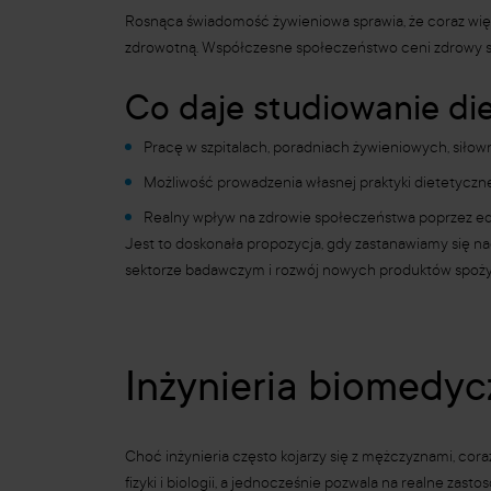
Rosnąca świadomość żywieniowa sprawia, że coraz więce
zdrowotną. Współczesne społeczeństwo ceni zdrowy styl 
Co daje studiowanie die
Pracę w szpitalach, poradniach żywieniowych, siłowni
Możliwość prowadzenia własnej praktyki dietetyczne
Realny wpływ na zdrowie społeczeństwa poprzez ed
Jest to doskonała propozycja, gdy zastanawiamy się nad
sektorze badawczym i rozwój nowych produktów spoż
Inżynieria biomedyc
Choć inżynieria często kojarzy się z mężczyznami, co
fizyki i biologii, a jednocześnie pozwala na realne zast