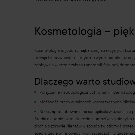
Kosmetologia – piękn
Kosmetologia to jeden z najbardziej atrakcyjnych kier
rozwija kreatywność i estetyczne wyczucie, ale też przy
zdobywają wiedzę z zakresu anatomii, fizjologii, derma
Dlaczego warto studio
Połączenie nauk biologicznych, chemii i dermatolog
Możliwość pracy w salonach kosmetycznych, klinika
Stałe zapotrzebowanie na specjalistki w dziedzinie 
Studia dla kobiet w tej dziedzinie umożliwiają nie tylk
dbania o zdrowie klientów w sposób świadomy i profesj
specjalizację w innowacyjnych zabiegach i urządzenia