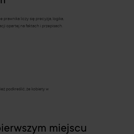
em
awnika liczy się precyzja, logika,
i opartej na faktach i przepisach.
eż podkreślić, że kobiety w
 pierwszym miejscu