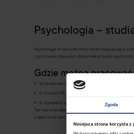
Psychologia – studi
Psychologia to kierunek, który od lat znajduje się w 
czyni z wielu dziewczyn doskonałe przyszłe psycholożk
Gdzie można pracować 
W poradniach psychologicznych, gdzie diagnozowan
W firmach HR i korporacjach jako doradczyni perso
W szpitalach, szkołach, ośrodkach interwencji kryz
Zgoda
Ten kierunek daje ogromną satysfakcję i możliwość wpły
wiązać życie zawodowe z niesieniem pomocy. Co więcej, 
Niniejsza strona korzysta z
Wykorzystujemy pliki cookie 