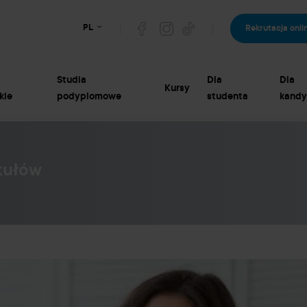
PL
Rekrutacja onli
Studia
Dla
Dla
Kursy
kie
podyplomowe
studenta
kandy
kułów