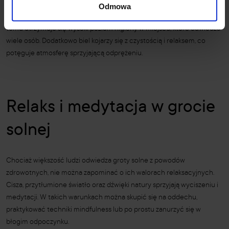
Białe skarpetki są również łatwiejsze do utrzymania w czystości,
Odmowa
ponieważ natychmiast widać na nich ewentualne zabrudzenia. Dzięki
temu utrzymuje się wysoki poziom higieny w miejscu, które odwiedza
wiele osób. Dodatkowo biel kojarzy się z czystością i relaksem, co
potęguje atmosferę sprzyjającą odprężeniu.
Relaks i medytacja w grocie
solnej
Chociaż większość ludzi odwiedza groty solne z powodów
zdrowotnych, nie można zapominać o ich walorach relaksacyjnych.
Cisza, przytłumione światło oraz dźwięki natury sprzyjają wyciszeniu i
medytacji. W takich warunkach można skupić się na oddechu,
praktykować techniki mindfulness lub po prostu zanurzyć się w
błogim odpoczynku.