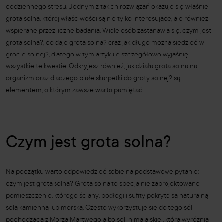
codziennego stresu. Jednym z takich rozwiązań okazuje się właśnie
grota solna, której właściwości są nie tylko interesujące, ale również
wspierane przez liczne badania. Wiele osób zastanawia się, czym jest
grota solna?, co daje grota solna? oraz jak długo można siedzieć w
grocie solnej?, dlatego w tym artykule szczegółowo wyjaśnię
wszystkie te kwestie. Odkryjesz również, jak działa grota solna na
organizm oraz dlaczego białe skarpetki do groty solnej? są
elementem, o którym zawsze warto pamiętać.
Czym jest grota solna?
Na początku warto odpowiedzieć sobie na podstawowe pytanie:
czym jest grota solna? Grota solna to specjalnie zaprojektowane
pomieszczenie, którego ściany, podłogi i sufity pokryte są naturalną
solą kamienną lub morską. Często wykorzystuje się do tego sól
pochodzącą z Morza Martwego albo soli himalajskiej, która wyróżnia