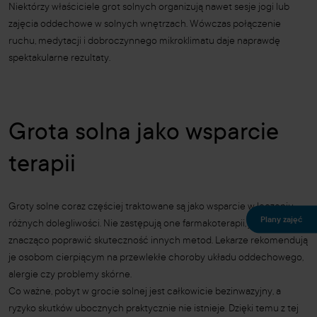
Niektórzy właściciele grot solnych organizują nawet sesje jogi lub
zajęcia oddechowe w solnych wnętrzach. Wówczas połączenie
ruchu, medytacji i dobroczynnego mikroklimatu daje naprawdę
spektakularne rezultaty.
Grota solna jako wsparcie
terapii
Groty solne coraz częściej traktowane są jako wsparcie w leczeniu
Plany zajęć
różnych dolegliwości. Nie zastępują one farmakoterapii, jednak mogą
znacząco poprawić skuteczność innych metod. Lekarze rekomendują
je osobom cierpiącym na przewlekłe choroby układu oddechowego,
alergie czy problemy skórne.
Co ważne, pobyt w grocie solnej jest całkowicie bezinwazyjny, a
ryzyko skutków ubocznych praktycznie nie istnieje. Dzięki temu z tej