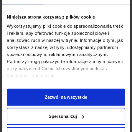
Dla osób, które po raz pierwszy odwiedzają grotę, zaleca się krótszy
pobyt – na przykład 20-30 minut. Z czasem można wydłużać wizyty,
jednak kluczowe jest słuchanie swojego ciała. Zbyt długa sesja nie
Niniejsza strona korzysta z plików cookie
przyniesie lepszych efektów, dlatego warto trzymać się zaleceń
Wykorzystujemy pliki cookie do spersonalizowania treści
specjalistów.
i reklam, aby oferować funkcje społecznościowe i
analizować ruch w naszej witrynie. Informacje o tym, jak
korzystasz z naszej witryny, udostępniamy partnerom
społecznościowym, reklamowym i analitycznym.
Dlaczego białe skarpetki do
Partnerzy mogą połączyć te informacje z innymi danymi
otrzymanymi od Ciebie lub uzyskanymi podczas
groty solnej?
korzystania z ich usług.
Ciekawą kwestią, o której wspomina wielu bywalców, jest temat:
Zezwól na wszystkie
dlaczego białe skarpetki do groty solnej? Otóż wymóg zakładania
białych skarpetek związany jest z higieną oraz estetyką. Podłogi w
grotach solnych są wysypane kryształkami soli, które są wrażliwe na
Spersonalizuj
zabrudzenia. Kolorowe lub ciemne skarpety mogłyby pozostawić
ślady barwników, które zanieczyszczają sól i psują jej naturalny wygląd.