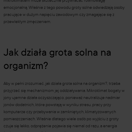
mikroklimatem może skutecznie przywracać równowagę
emocjonalną. Właśnie z tego powodu groty solne odwiedzają osoby
pracujące w dużym napięciu zawodowym czy zmagające się z
przewlekłym zmęczeniem.
Jak działa grota solna na
organizm?
Aby w pełni zrozumieć, jak działa grota solna na organizm?, trzeba
przyjrzeć się mechanizmom jej oddziaływania. Mikroklimat bogaty w
jony ujemne działa oczyszczająco, ponieważ neutralizuje nadmiar
jonów dodatnich, które powstają w wyniku stresu, pracy przy
komputerze czy przebywania w zamkniętych, klimatyzowanych
pomieszczeniach. Właśnie dlatego wiele osób po wyjściu z groty
czuje się lekko, odprężenie pojawia się niemal od razu, a energia