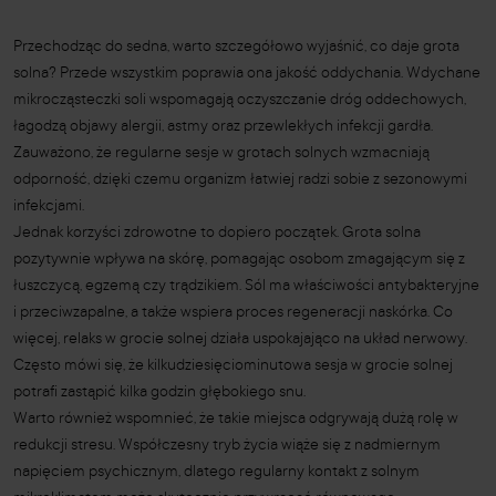
Przechodząc do sedna, warto szczegółowo wyjaśnić, co daje grota
solna? Przede wszystkim poprawia ona jakość oddychania. Wdychane
mikrocząsteczki soli wspomagają oczyszczanie dróg oddechowych,
łagodzą objawy alergii, astmy oraz przewlekłych infekcji gardła.
Zauważono, że regularne sesje w grotach solnych wzmacniają
odporność, dzięki czemu organizm łatwiej radzi sobie z sezonowymi
infekcjami.
Jednak korzyści zdrowotne to dopiero początek. Grota solna
pozytywnie wpływa na skórę, pomagając osobom zmagającym się z
łuszczycą, egzemą czy trądzikiem. Sól ma właściwości antybakteryjne
i przeciwzapalne, a także wspiera proces regeneracji naskórka. Co
więcej, relaks w grocie solnej działa uspokajająco na układ nerwowy.
Często mówi się, że kilkudziesięciominutowa sesja w grocie solnej
potrafi zastąpić kilka godzin głębokiego snu.
Warto również wspomnieć, że takie miejsca odgrywają dużą rolę w
redukcji stresu. Współczesny tryb życia wiąże się z nadmiernym
napięciem psychicznym, dlatego regularny kontakt z solnym