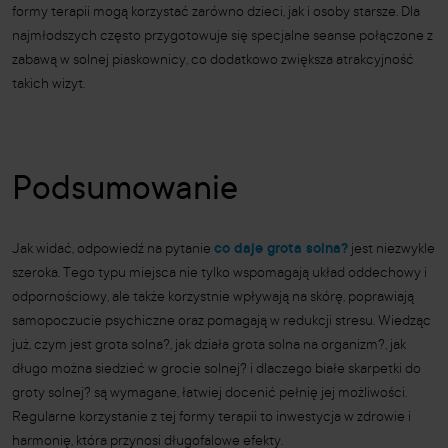
formy terapii mogą korzystać zarówno dzieci, jak i osoby starsze. Dla
najmłodszych często przygotowuje się specjalne seanse połączone z
zabawą w solnej piaskownicy, co dodatkowo zwiększa atrakcyjność
takich wizyt.
Podsumowanie
Jak widać, odpowiedź na pytanie
co daje grota solna?
jest niezwykle
szeroka. Tego typu miejsca nie tylko wspomagają układ oddechowy i
odpornościowy, ale także korzystnie wpływają na skórę, poprawiają
samopoczucie psychiczne oraz pomagają w redukcji stresu. Wiedząc
już, czym jest grota solna?, jak działa grota solna na organizm?, jak
długo można siedzieć w grocie solnej? i dlaczego białe skarpetki do
groty solnej? są wymagane, łatwiej docenić pełnię jej możliwości.
Regularne korzystanie z tej formy terapii to inwestycja w zdrowie i
harmonię, która przynosi długofalowe efekty.