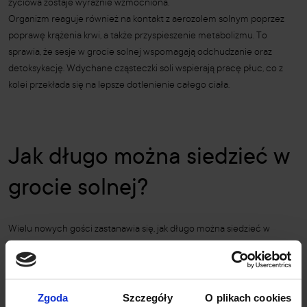
życiowa zostaje wyraźnie wzmocniona.
Organizm reaguje również na kontakt z aerozolem solnym poprzez
poprawę krążenia krwi, a także przyspieszenie metabolizmu. To
sprawia, że sesje w grocie solnej wspomagają odchudzanie oraz
detoksykację. Wdychane cząsteczki soli wspierają pracę płuc, co z
kolei przekłada się na lepsze dotlenienie całego ciała.
Jak długo można siedzieć w
grocie solnej?
Wielu nowych gości zastanawia się, jak długo można siedzieć w
grocie solnej? Odpowiedź zależy od indywidualnych potrzeb
organizmu, jednak standardowo sesja trwa około 45 minut. W tym
czasie organizm zdąży przyswoić odpowiednią ilość mikroelementów
zawartych w powietrzu.
Zgoda
Szczegóły
O plikach cookies