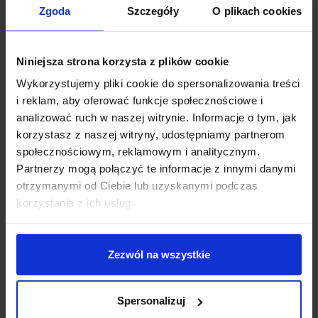
Zgoda
Szczegóły
O plikach cookies
Można również dorzucić dobrej jakości kawę lub herbatę, tworząc
spójny zestaw na relaksujące poranki.
Niniejsza strona korzysta z plików cookie
4. Gadżety kuchenne
Wykorzystujemy pliki cookie do spersonalizowania treści
Nowe mieszkanie to okazja do wymiany starych narzędzi kuchennych.
i reklam, aby oferować funkcje społecznościowe i
Praktyczny
prezent na parapetówkę
może obejmować eleganckie
analizować ruch w naszej witrynie. Informacje o tym, jak
deski do krojenia, zestawy przypraw, formy do pieczenia lub
korzystasz z naszej witryny, udostępniamy partnerom
elektryczny młynek do pieprzu.
społecznościowym, reklamowym i analitycznym.
Warto też zwrócić uwagę na funkcjonalne zestawy do
Partnerzy mogą połączyć te informacje z innymi danymi
przechowywania żywności, silikonowe pokrywki czy organizery do
otrzymanymi od Ciebie lub uzyskanymi podczas
szuflad. Takie drobiazgi często okazują się niezastąpione w
korzystania z ich usług.
codziennym życiu, a jednocześnie nie wymagają dużych nakładów
finansowych.
Zezwól na wszystkie
5. Zestaw do kawy lub herbaty
Parapetówka to moment, gdy zaczynają się nowe rytuały. Prezent w
Spersonalizuj
postaci zestawu dobrej kawy, herbaty i pasujących dodatków to strzał