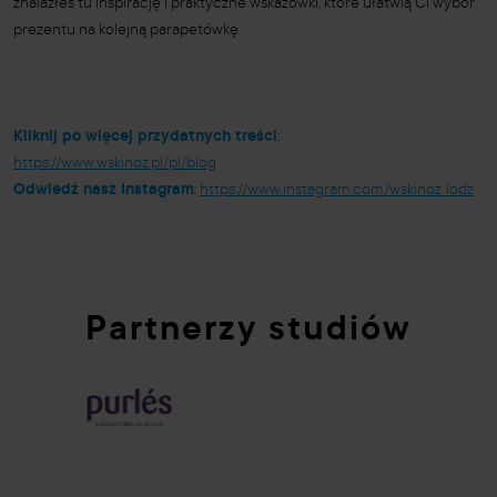
znalazłeś tu inspirację i praktyczne wskazówki, które ułatwią Ci wybór
prezentu na kolejną parapetówkę.
Kliknij po więcej przydatnych treści
:
https://www.wskinoz.pl/pl/blog
Odwiedź nasz Instagram
:
https://www.instagram.com/wskinoz_lodz
Partnerzy studiów