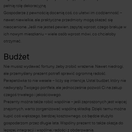
pełnią rolę dekoracyjną.
Gospodarze z pewnością docenią coś, co ułatwi im codzienność –
nawet niewielkie, ale praktyczne przedmioty mogą okazać się
nieocenione. Jeśli nie jesteś pewien, zapytaj wprost, czego brakuje w
ich nowym mieszkaniu – wiele osób wprost mówi, co chciałoby
otrzymać.
Budżet
Nie musisz wydawać fortuny, żeby zrobić wrażenie. Nawet niedrogi,
ale przemyślany prezent potrafi sprawić ogromną radość.
Parapetówka to nie wesele – liczy się intencja. Ustal budżet, który nie
nadwyręży Twojego portfela, ale jednocześnie pozwoli Ci na zakup
czegoś trwałego i jakościowego.
Prezenty można także robić wspólnie – jeśli zaproszonych jest więcej
znajomych, warto zorganizować wspólną składkę. Dzięki temu można
kupić coś większego, bardziej kosztownego, co będzie służyło
gospodarzom przez długie lata. Wspólny prezent to także okazja do
lepszej integracji i wspólnej radości z obdarowania.