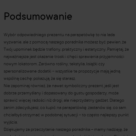
Podsumowanie
Wybór odpowiedniego prezentu na parapetówkę to nie lada
wyzwanie, ale z pomocą naszego poradnika możesz być pewien, że
Twój upominek będzie trafiony, praktyczny i estetyczny. Pamiętaj, że
najważniejsze jest okazanie troski i chęci sprawienia przyjemności
nowym lokatorom. Zarówno rośliny, tekstylia, książki czy
spersonalizowane dodatki – wszystkie te propozycje mają jedną
wspólną cechę: pokazują, że się starasz.
Nie zapominaj również, że nawet symboliczny prezent, jeśli jest
dobrze przemyślany i dopasowany do gustu gospodarzy, może
sprawić więcej radości niż drogi, ale nieprzydatny gadżet. Dlatego
zanim zdecydujesz, co kupić na parapetówkę, zastanów się, co sam
chciałbyś otrzymać w podobnej sytuacji – to często najlepszy punkt
wyjścia.
Dziękujemy za przeczytanie naszego poradnika – mamy nadzieję, że