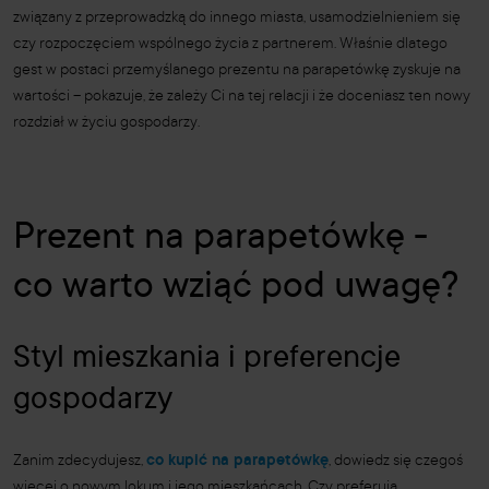
związany z przeprowadzką do innego miasta, usamodzielnieniem się
czy rozpoczęciem wspólnego życia z partnerem. Właśnie dlatego
gest w postaci przemyślanego prezentu na parapetówkę zyskuje na
wartości – pokazuje, że zależy Ci na tej relacji i że doceniasz ten nowy
rozdział w życiu gospodarzy.
Prezent na parapetówkę -
co warto wziąć pod uwagę?
Styl mieszkania i preferencje
gospodarzy
Zanim zdecydujesz,
co kupić na parapetówkę
, dowiedz się czegoś
więcej o nowym lokum i jego mieszkańcach. Czy preferują