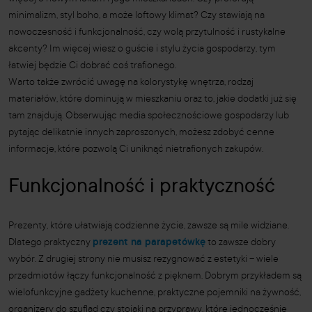
minimalizm, styl boho, a może loftowy klimat? Czy stawiają na
nowoczesność i funkcjonalność, czy wolą przytulność i rustykalne
akcenty? Im więcej wiesz o guście i stylu życia gospodarzy, tym
łatwiej będzie Ci dobrać coś trafionego.
Warto także zwrócić uwagę na kolorystykę wnętrza, rodzaj
materiałów, które dominują w mieszkaniu oraz to, jakie dodatki już się
tam znajdują. Obserwując media społecznościowe gospodarzy lub
pytając delikatnie innych zaproszonych, możesz zdobyć cenne
informacje, które pozwolą Ci uniknąć nietrafionych zakupów.
Funkcjonalność i praktyczność
Prezenty, które ułatwiają codzienne życie, zawsze są mile widziane.
Dlatego praktyczny
prezent na parapetówkę
to zawsze dobry
wybór. Z drugiej strony nie musisz rezygnować z estetyki – wiele
przedmiotów łączy funkcjonalność z pięknem. Dobrym przykładem są
wielofunkcyjne gadżety kuchenne, praktyczne pojemniki na żywność,
organizery do szuflad czy stojaki na przyprawy, które jednocześnie