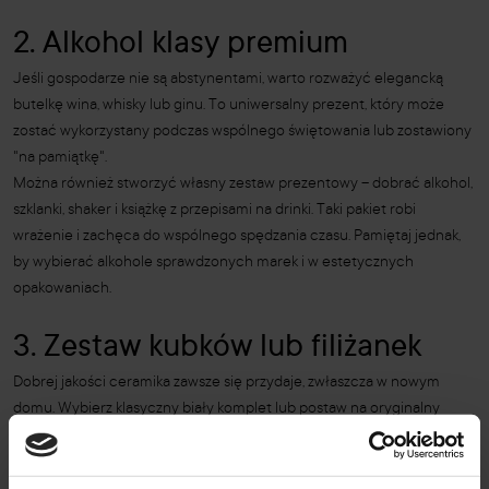
2. Alkohol klasy premium
Jeśli gospodarze nie są abstynentami, warto rozważyć elegancką
butelkę wina, whisky lub ginu. To uniwersalny prezent, który może
zostać wykorzystany podczas wspólnego świętowania lub zostawiony
"na pamiątkę".
Można również stworzyć własny zestaw prezentowy – dobrać alkohol,
szklanki, shaker i książkę z przepisami na drinki. Taki pakiet robi
wrażenie i zachęca do wspólnego spędzania czasu. Pamiętaj jednak,
by wybierać alkohole sprawdzonych marek i w estetycznych
opakowaniach.
3. Zestaw kubków lub filiżanek
Dobrej jakości ceramika zawsze się przydaje, zwłaszcza w nowym
domu. Wybierz klasyczny biały komplet lub postaw na oryginalny
design – ważne, by pasował do gustu gospodarzy.
Kubki z zabawnymi napisami, motywami graficznymi lub
minimalistyczne filiżanki do espresso to tylko niektóre z propozycji.