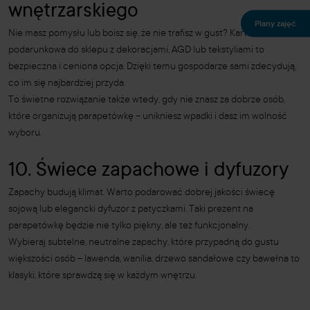
wnętrzarskiego
Plany zajęć
Nie masz pomysłu lub boisz się, że nie trafisz w gust? Karta
podarunkowa do sklepu z dekoracjami, AGD lub tekstyliami to
bezpieczna i ceniona opcja. Dzięki temu gospodarze sami zdecydują,
co im się najbardziej przyda.
To świetne rozwiązanie także wtedy, gdy nie znasz za dobrze osób,
które organizują parapetówkę – unikniesz wpadki i dasz im wolność
wyboru.
10. Świece zapachowe i dyfuzory
Zapachy budują klimat. Warto podarować dobrej jakości świecę
sojową lub elegancki dyfuzor z patyczkami. Taki prezent na
parapetówkę będzie nie tylko piękny, ale też funkcjonalny.
Wybieraj subtelne, neutralne zapachy, które przypadną do gustu
większości osób – lawenda, wanilia, drzewo sandałowe czy bawełna to
klasyki, które sprawdzą się w każdym wnętrzu.