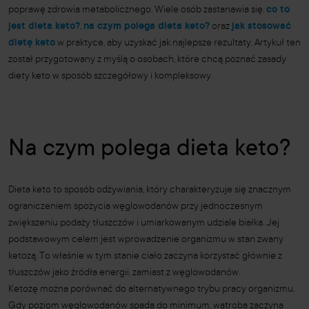
poprawę zdrowia metabolicznego. Wiele osób zastanawia się,
co to
jest dieta keto?
,
na czym polega dieta keto?
oraz
jak stosować
dietę keto
w praktyce, aby uzyskać jak najlepsze rezultaty. Artykuł ten
został przygotowany z myślą o osobach, które chcą poznać zasady
diety keto w sposób szczegółowy i kompleksowy.
Na czym polega dieta keto?
Dieta keto to sposób odżywiania, który charakteryzuje się znacznym
ograniczeniem spożycia węglowodanów przy jednoczesnym
zwiększeniu podaży tłuszczów i umiarkowanym udziale białka. Jej
podstawowym celem jest wprowadzenie organizmu w stan zwany
ketozą. To właśnie w tym stanie ciało zaczyna korzystać głównie z
tłuszczów jako źródła energii, zamiast z węglowodanów.
Ketozę można porównać do alternatywnego trybu pracy organizmu.
Gdy poziom węglowodanów spada do minimum, wątroba zaczyna