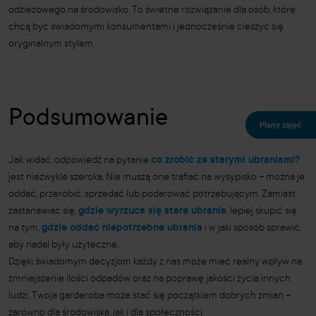
odzieżowego na środowisko. To świetne rozwiązanie dla osób, które
chcą być świadomymi konsumentami i jednocześnie cieszyć się
oryginalnym stylem.
Podsumowanie
Plany zajęć
Jak widać, odpowiedź na pytanie
co zrobić ze starymi ubraniami?
jest niezwykle szeroka. Nie muszą one trafiać na wysypisko – można je
oddać, przerobić, sprzedać lub podarować potrzebującym. Zamiast
zastanawiać się,
gdzie wyrzuca się stare ubrania
, lepiej skupić się
na tym,
gdzie oddać niepotrzebne ubrania
i w jaki sposób sprawić,
aby nadal były użyteczne.
Dzięki świadomym decyzjom każdy z nas może mieć realny wpływ na
zmniejszenie ilości odpadów oraz na poprawę jakości życia innych
ludzi. Twoja garderoba może stać się początkiem dobrych zmian –
zarówno dla środowiska, jak i dla społeczności.