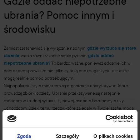
Gdzie oddać niepotrzebne
ubrania? Pomoc innym i
środowisku
Zamiast zastanawiać się wyłącznie nad tym,
gdzie wyrzuca się stare
ubrania
, warto również zadać sobie pytanie:
gdzie oddać
niepotrzebne ubrania?
To bardzo ważne, ponieważ oddanie ich w
dobre ręce sprawia, że nie tylko zyskują one drugie życie, ale także
mogą realnie pomóc potrzebującym.
Najpopularniejszym miejscem są organizacje charytatywne, które
prowadzą zbiórki odzieży. Ubrania przekazywane są następnie
rodzinom w trudnej sytuacji życiowej, osobom bezdomnym czy
uchodźcom. Dzięki temu rzeczy, które zalegały w Twojej szafie, mogą
stać się czymś niezwykle wartościowym dla kogoś innego.
Coraz więcej sklepów odzieżowych oferuje także specjalne programy
zwrotu starych ubrań. W zamian za przyniesione tekstylia klienci
Zgoda
Szczegóły
O plikach cookies
otrzymują zniżki na zakupy. To doskonały sposób, aby jednocześnie