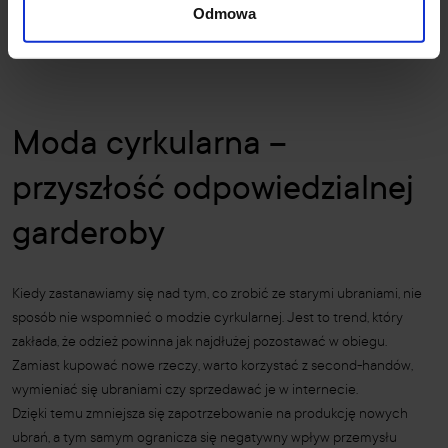
Odmowa
Kreatywność w tym zakresie nie ma granic, a przy okazji pozwala
zaoszczędzić pieniądze.
Moda cyrkularna –
przyszłość odpowiedzialnej
garderoby
Kiedy zastanawiamy się nad tym, co zrobić ze starymi ubraniami, nie
sposób nie wspomnieć o modzie cyrkularnej. Jest to trend, który
zakłada, że odzież powinna jak najdłużej pozostawać w obiegu.
Zamiast kupować nowe rzeczy, warto korzystać z second-handów,
wymieniać się ubraniami czy sprzedawać je w internecie.
Dzięki temu zmniejsza się zapotrzebowanie na produkcję nowych
ubrań, a tym samym ogranicza się negatywny wpływ przemysłu