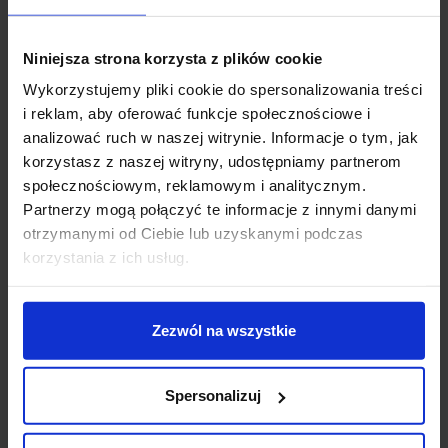
zadbać o środowisko i własny budżet.
Niniejsza strona korzysta z plików cookie
Wykorzystujemy pliki cookie do spersonalizowania treści
i reklam, aby oferować funkcje społecznościowe i
Co zrobić ze starymi
analizować ruch w naszej witrynie. Informacje o tym, jak
ubraniami w domu?
korzystasz z naszej witryny, udostępniamy partnerom
społecznościowym, reklamowym i analitycznym.
Kreatywne pomysły na
Partnerzy mogą połączyć te informacje z innymi danymi
otrzymanymi od Ciebie lub uzyskanymi podczas
drugie życie ubrań
korzystania z ich usług.
Nie zawsze trzeba od razu pozbywać się ubrań. Czasem wystarczy
Zezwól na wszystkie
odrobina wyobraźni, aby nadać im zupełnie nowe zastosowanie. Wiele
osób decyduje się na przeróbki krawieckie – stare jeansy można
zamienić w torbę, a koszulkę w praktyczną ściereczkę.
Spersonalizuj
Warto również pomyśleć o tworzeniu narzut, poduszek czy zabawek
dla dzieci z materiałów, które straciły swoje pierwotne przeznaczenie.