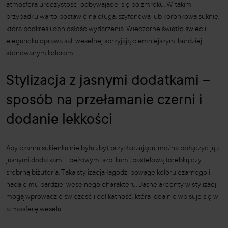
atmosferą uroczystości odbywającej się po zmroku. W takim
przypadku warto postawić na długą, szyfonową lub koronkową suknię,
która podkreśli doniosłość wydarzenia. Wieczorne światło świec i
elegancka oprawa sali weselnej sprzyjają ciemniejszym, bardziej
stonowanym kolorom.
Stylizacja z jasnymi dodatkami –
sposób na przełamanie czerni i
dodanie lekkości
Aby czarna sukienka nie była zbyt przytłaczająca, można połączyć ją z
jasnymi dodatkami - beżowymi szpilkami, pastelową torebką czy
srebrną biżuterią. Taka stylizacja łagodzi powagę koloru czarnego i
nadaje mu bardziej weselnego charakteru. Jasne akcenty w stylizacji
mogą wprowadzić świeżość i delikatność, która idealnie wpisuje się w
atmosferę wesela.