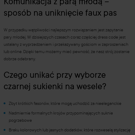
Komunikacja z parą młodą –
sposób na uniknięcie faux pas
W przypadku wątpliwości najlepszym rozwiązaniem jest zapytanie
pary młodej. W dzisiejszych czasach coraz częściej dress code jest
ustalany z wyprzedzeniem i przekazywany gościom w zaproszeniach
lub online. Dzięki temu możemy mieć pewność, że nasz strój zostanie
dobrze odebrany.
Czego unikać przy wyborze
czarnej sukienki na wesele?
Zbyt krótkich fasonów, które mogą uchodzić za nieeleganckie
Nadmiernie formalnych krojów przypominających suknie
pogrzebowe
Braku kolorowych lub jasnych dodatków, które rozweselą stylizację