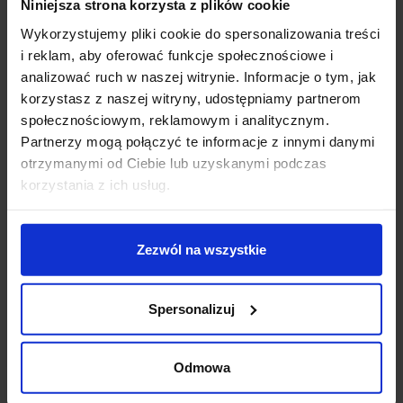
Niniejsza strona korzysta z plików cookie
Jeśli chcesz błyszczeć, wybierz czarną sukienkę ozdobioną cekinami,
Wykorzystujemy pliki cookie do spersonalizowania treści
koronką lub satynowym wykończeniem. Połącz ją z biżuterią w kolorze
i reklam, aby oferować funkcje społecznościowe i
złota lub srebra i kopertówką w metalicznym odcieniu. Taka stylizacja
analizować ruch w naszej witrynie. Informacje o tym, jak
nie tylko wpisuje się w klimat uroczystości, ale również sprawia, że
korzystasz z naszej witryny, udostępniamy partnerom
stajesz się jej ozdobą.
społecznościowym, reklamowym i analitycznym.
Partnerzy mogą połączyć te informacje z innymi danymi
Nowoczesna klasyka – prostota,
otrzymanymi od Ciebie lub uzyskanymi podczas
która nigdy nie wychodzi z mody
korzystania z ich usług.
Prosta czarna sukienka na wesele z geometrycznymi dodatkami,
Zezwól na wszystkie
minimalistycznymi szpilkami i upięciem typu "sleek bun" to wybór
idealny dla kobiet ceniących elegancję i wygodę. Stylizacja tego typu
pozwala zachować balans pomiędzy estetyką a komfortem.
Spersonalizuj
Romantyczna dusza – czarna
Odmowa
sukienka z kobiecym akcentem