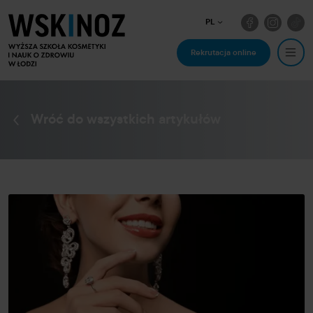
PL
Rekrutacja online
Wróć do wszystkich artykułów