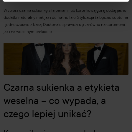
Wybierz czarną sukienkę z falbanami lub koronkową górą, dodaj jasne
dodatki, naturalny makijaż i delikatne fale. Stylizacja ta będzie subtelna
i jednocześnie z klasą. Doskonale sprawdzi się zarówno na ceremonii,
jak i na weselnym parkiecie.
Czarna sukienka a etykieta
weselna – co wypada, a
czego lepiej unikać?