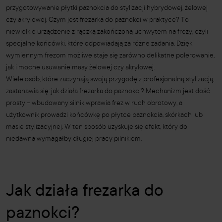
przygotowywanie płytki paznokcia do stylizacji hybrydowej, żelowej
czy akrylowej. Czym jest frezarka do paznokci w praktyce? To
niewielkie urządzenie z rączką zakończoną uchwytem na frezy, czyli
specjalne końcówki, które odpowiadają za różne zadania. Dzięki
wymiennym frezom możliwe staje się zarówno delikatne polerowanie,
jak i mocne usuwanie masy żelowej czy akrylowej.
Wiele osób, które zaczynają swoją przygodę z profesjonalną stylizacją,
zastanawia się: jak działa frezarka do paznokci? Mechanizm jest dość
prosty – wbudowany silnik wprawia frez w ruch obrotowy, a
użytkownik prowadzi końcówkę po płytce paznokcia, skórkach lub
masie stylizacyjnej. W ten sposób uzyskuje się efekt, który do
niedawna wymagałby długiej pracy pilnikiem.
Jak działa frezarka do
paznokci?