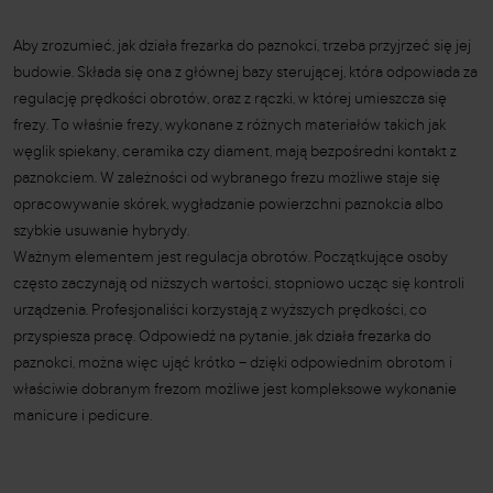
Aby zrozumieć, jak działa frezarka do paznokci, trzeba przyjrzeć się jej
budowie. Składa się ona z głównej bazy sterującej, która odpowiada za
regulację prędkości obrotów, oraz z rączki, w której umieszcza się
frezy. To właśnie frezy, wykonane z różnych materiałów takich jak
węglik spiekany, ceramika czy diament, mają bezpośredni kontakt z
paznokciem. W zależności od wybranego frezu możliwe staje się
opracowywanie skórek, wygładzanie powierzchni paznokcia albo
szybkie usuwanie hybrydy.
Ważnym elementem jest regulacja obrotów. Początkujące osoby
często zaczynają od niższych wartości, stopniowo ucząc się kontroli
urządzenia. Profesjonaliści korzystają z wyższych prędkości, co
przyspiesza pracę. Odpowiedź na pytanie, jak działa frezarka do
paznokci, można więc ująć krótko – dzięki odpowiednim obrotom i
właściwie dobranym frezom możliwe jest kompleksowe wykonanie
manicure i pedicure.