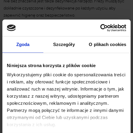
Nie bez znaczenia jest także dezynfekcja narzędzi. Frezy muszą być
dokładnie czyszczone i dezynfekowane po każdym użyciu, aby
zapewnić higienę oraz bezpieczeństwo.
Jaka frezarka dla
Zgoda
Szczegóły
O plikach cookies
początkujących?
Niniejsza strona korzysta z plików cookie
Wykorzystujemy pliki cookie do spersonalizowania treści
Osoby rozpoczynające pracę z tym urządzeniem często pytają: jaka
i reklam, aby oferować funkcje społecznościowe i
frezarka dla początkujących będzie najlepszym wyborem?
analizować ruch w naszej witrynie. Informacje o tym, jak
Odpowiedź zależy od tego, czy frezarka do paznokci ma być używana
korzystasz z naszej witryny, udostępniamy partnerom
wyłącznie do użytku domowego, czy również półprofesjonalnego. W
społecznościowym, reklamowym i analitycznym.
przypadku pierwszej opcji sprawdzi się model o mniejszej mocy, który
Partnerzy mogą połączyć te informacje z innymi danymi
nie będzie zbyt skomplikowany w obsłudze. Natomiast dla osób
otrzymanymi od Ciebie lub uzyskanymi podczas
planujących częstsze stylizacje lepiej wybrać urządzenie o większej
korzystania z ich usług.
mocy. Wyposażone będzie wówczas w funkcję regulacji obrotów oraz