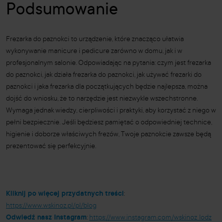
Podsumowanie
Frezarka do paznokci to urządzenie, które znacząco ułatwia
wykonywanie manicure i pedicure zarówno w domu, jak i w
profesjonalnym salonie. Odpowiadając na pytania: czym jest frezarka
do paznokci, jak działa frezarka do paznokci, jak używać frezarki do
paznokci i jaka frezarka dla początkujących będzie najlepsza, można
dojść do wniosku, że to narzędzie jest niezwykle wszechstronne.
Wymaga jednak wiedzy, cierpliwości i praktyki, aby korzystać z niego w
pełni bezpiecznie. Jeśli będziesz pamiętać o odpowiedniej technice,
higienie i doborze właściwych frezów, Twoje paznokcie zawsze będą
prezentować się perfekcyjnie.
Kliknij po więcej przydatnych treści
:
https://www.wskinoz.pl/pl/blog
Odwiedź nasz Instagram
:
https://www.instagram.com/wskinoz_lodz