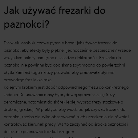
Jak używać frezarki do
paznokci?
Dla wielu osób kluczowe pytanie brzmi: jak używać frezarki do
paznokci, aby efekty były piękne i jednocześnie bezpieczne? Przede
wszystkim należy pamiętać o zasadzie delikatności. Frezarka do
paznokci nie powinna być dociskana zbyt mocno do powierzchni
płytki. Zamiast tego należy pozwolić, aby pracowała płynnie,
prowadząc frez lekką ręką.
Kolejnym krokiem jest dobór odpowiedniego frezu do konkretnego
zadania. Do usuwania masy hybrydowej sprawdzają się frezy
ceramiczne, natomiast do skórek lepiej wybrać frezy stożkowe o
drobnej gradacji. W praktyce, aby wiedzieć, jak używać frezarki do
paznokci, trzeba nie tylko obserwować ruch urządzenia, ale również
kontrolować kierunek pracy. Warto zaczynać od środka paznokcia i
delikatnie przesuwać frez ku brzegom.