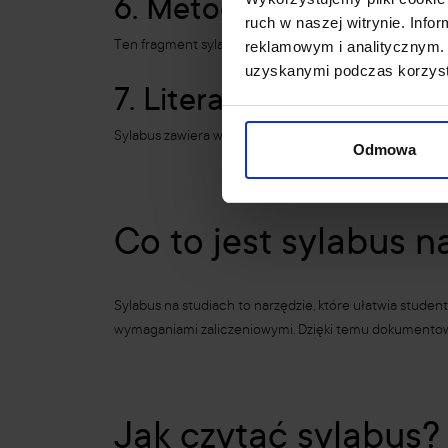
6. Metody i kryteria oce
ruch w naszej witrynie. Inf
reklamowym i analitycznym. 
Ten fragment sylabusa zawiera konkretne informacje o
uzyskanymi podczas korzysta
7. Literatura
Sylabus zawiera wykaz lektur obowiązkowych oraz uzup
Odmowa
Co to jest sylabus 
Sylabus na studiach to narzędzie, które ułatwia stud
wymaganiami zaliczeniowymi. Dzięki temu dokumentowi 
Jak czytać sylabus?