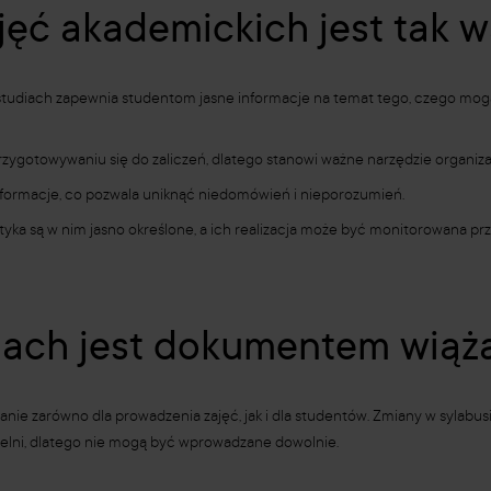
jęć akademickich jest tak 
 studiach zapewnia studentom jasne informacje na temat tego, czego mogą
rzygotowywaniu się do zaliczeń, dlatego stanowi ważne narzędzie organiza
nformacje, co pozwala uniknąć niedomówień i nieporozumień.
tyka są w nim jasno określone, a ich realizacja może być monitorowana prz
diach jest dokumentem wią
anie zarówno dla prowadzenia zajęć, jak i dla studentów. Zmiany w sylab
zelni, dlatego nie mogą być wprowadzane dowolnie.