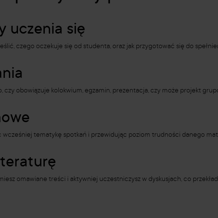
y uczenia się
ślić, czego oczekuje się od studenta, oraz jak przygotować się do spełni
nia
 czy obowiązuje kolokwium, egzamin, prezentacja, czy może projekt grup
amowe
c wcześniej tematykę spotkań i przewidując poziom trudności danego mate
teraturę
umiesz omawiane treści i aktywniej uczestniczysz w dyskusjach, co przekłada