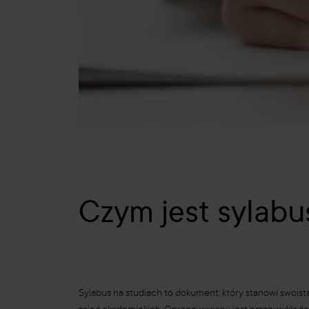
Czym jest sylabu
Sylabus na studiach to dokument, który stanowi swois