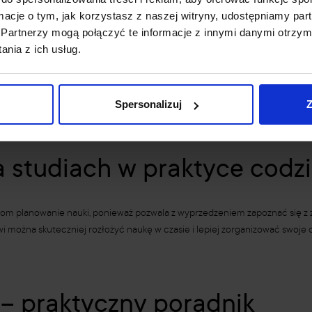
niania
ormacje o tym, jak korzystasz z naszej witryny, udostępniamy p
Partnerzy mogą połączyć te informacje z innymi danymi otrzym
 wymaganiach na zaliczenie przedmiotu, dlatego jest jednym z najważniej
nia z ich usług.
ełniających, co ułatwia studentowi przygotowanie się do zajęć i egzamin
Spersonalizuj
Z
na studiach w praktyce codz
entom planowanie nauki, ponieważ pozwala z wyprzedzeniem zapoznać się z
można skuteczniej rozłożyć naukę w czasie i lepiej zorganizować swoje 
 – praktyczny poradnik