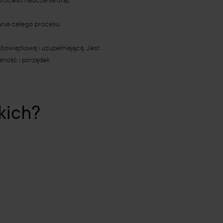
procesu nauczania oraz
wania całego procesu
obowiązkową i uzupełniającą. Jest
ność i porządek.
kich?