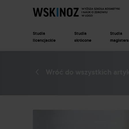
Studia
Studia
Studia
licencjackie
skrócone
magisters
Wróć do wszystkich arty