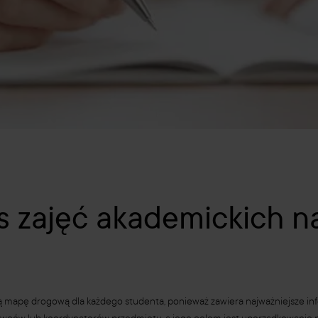
s zajęć akademickich n
tą mapę drogową dla każdego studenta, ponieważ zawiera najważniejsze i