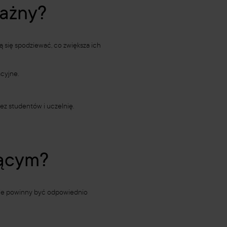
ważny?
 się spodziewać, co zwiększa ich
cyjne.
ez studentów i uczelnię.
żącym?
usie powinny być odpowiednio