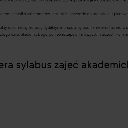
wców lub koordynatorów przedmiotu, a jego celem jest uporządkowanie 
atem nie tylko spis tematów, lecz także narzędzie do organizacji i plano
fekty uczenia się, metody dydaktyczne, sposoby oceniania oraz literaturę 
żdego kursu akademickiego, ponieważ zapewnia wszystkim uczestnikom jas
era sylabus zajęć akademic