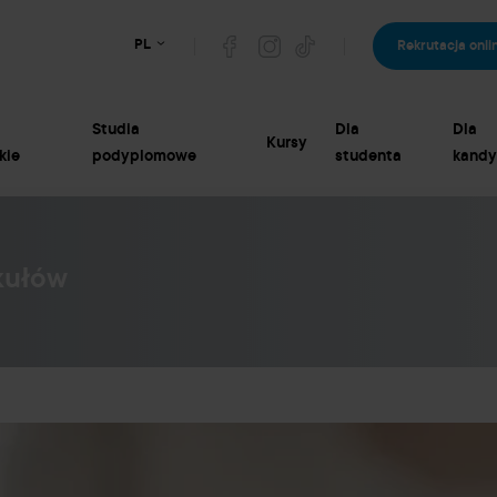
PL
Rekrutacja onli
Studia
Dla
Dla
Kursy
kie
podyplomowe
studenta
kandy
kułów