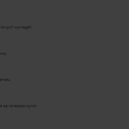
enia tych wymagań.
owy.
riału.
 się na lepsze wyniki.