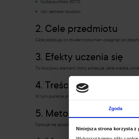
liczba punktów ECTS,
rok i semestr studiów.
2. Cele przedmiotu
Cele pokazują, co student powinien osiągnąć po zakończ
3. Efekty uczenia się
To kluczowy element, który pokazuje, jakie wiedza, um
4. Treści programowe
W tym punkcie przedstawiany jest plan tematów zajęć,
Zgoda
5. Metody dydaktyczne
Opisuje się sposoby prowadzenia zajęć: wykład, konwers
Niniejsza strona korzysta z
Wykorzystujemy pliki cookie 