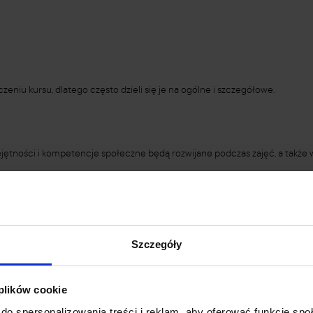
eniu kursu, dlatego często dzieli się je na ogólne i szczegółowe.
iejętności i kompetencje społeczne będą rozwijane podczas zajęć, a także 
 dzięki czemu studenci mogą zorientować się, czego mogą się spodziewać
Szczegóły
atorium, laboratorium, projekt itp., co pozwala lepiej dostosować styl nau
 plików cookie
do spersonalizowania treści i reklam, aby oferować funkcje sp