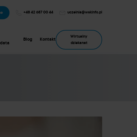
+48 42 687 00 44
uczelnia@wskinfo.pl
ne
Wirtualny
Blog
Kontakt
data
dziekanat