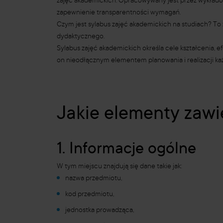
zajęć akademickich. Opracowywany jest przez wykłado
zapewnienie transparentności wymagań.
Czym jest sylabus zajęć akademickich na studiach? To z
dydaktycznego.
Sylabus zajęć akademickich określa cele kształcenia, e
on nieodłącznym elementem planowania i realizacji ka
Jakie elementy zawi
1. Informacje ogólne
W tym miejscu znajdują się dane takie jak:
nazwa przedmiotu,
kod przedmiotu,
jednostka prowadząca,