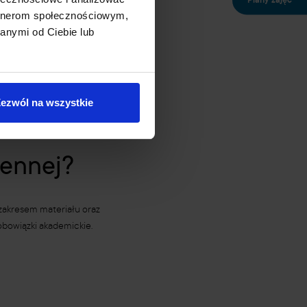
Plany zajęć
artnerom społecznościowym,
anymi od Ciebie lub
szych dla studentów.
ów.
ezwól na wszystkie
iennej?
 zakresem materiału oraz
obowiązki akademickie.