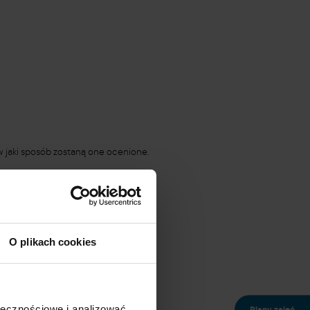
w jaki sposób zostaną one ocenione.
 na kolejnych spotkaniach.
O plikach cookies
ki do własnych potrzeb.
ołecznościowe i analizować