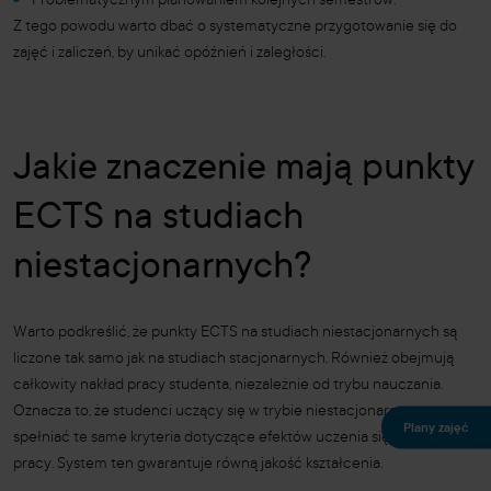
Problematycznym planowaniem kolejnych semestrów.
Z tego powodu warto dbać o systematyczne przygotowanie się do
zajęć i zaliczeń, by unikać opóźnień i zaległości.
Jakie znaczenie mają punkty
ECTS na studiach
niestacjonarnych?
Warto podkreślić, że punkty ECTS na studiach niestacjonarnych są
liczone tak samo jak na studiach stacjonarnych. Również obejmują
całkowity nakład pracy studenta, niezależnie od trybu nauczania.
Oznacza to, że studenci uczący się w trybie niestacjonarnym muszą
Plany zajęć
spełniać te same kryteria dotyczące efektów uczenia się i nakładu
pracy. System ten gwarantuje równą jakość kształcenia.