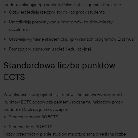
studenta planującego studia w Polsce lub za granicą. Punkty te:
Odzwierciedlają rzeczywisty nakład pracy studenta,
Umożliwiają porównywanie programów studiów między
uczelniami,
Ułatwiają wymianę akademicką, np. w ramach programów Erasmus,
Pomagają w planowaniu ścieżki edukacyjnej.
Standardowa liczba punktów
ECTS
W większości europejskich systemów szkolnictwa wyższego, 60
punktów ECTS odpowiada pełnemu rocznemu nakładowi pracy
studenta. Dzieli się je zazwyczaj na:
Semestr zimowy: 30 ECTS,
Semestr letni: 30 ECTS.
Każdy przedmiot w planie studiów ma przypisaną określoną liczbę