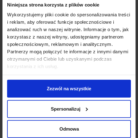
i punkty ECTS zostaną uznane przez macierzystą uczelnię.
Niniejsza strona korzysta z plików cookie
Taki system zapewnia przejrzystość i gwarantuje, że zdobyte punkty
Wykorzystujemy pliki cookie do spersonalizowania treści
będą honorowane bez względu na miejsce ich uzyskania. Tym samym
i reklam, aby oferować funkcje społecznościowe i
umożliwia płynne kontynuowanie studiów.
analizować ruch w naszej witrynie. Informacje o tym, jak
korzystasz z naszej witryny, udostępniamy partnerom
społecznościowym, reklamowym i analitycznym.
Partnerzy mogą połączyć te informacje z innymi danymi
Rola uczelni w
otrzymanymi od Ciebie lub uzyskanymi podczas
korzystania z ich usług.
przypisywaniu punktów
ECTS
Zezwól na wszystkie
Punkty ECTS są przyznawane przez uczelnie wyższe na podstawie
Spersonalizuj
krajowych regulacji i wewnętrznych procedur. Zazwyczaj robione jest
to przez komisje dydaktyczne lub koordynatorów kierunków. Proces
ten musi być zgodny z europejskimi standardami oraz strategią
Odmowa
rozwoju uczelni.