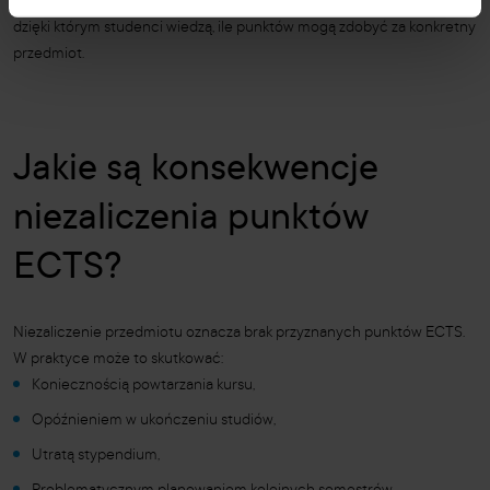
Ważne jest, aby każda uczelnia miała jasno określone zasady i kryteria,
dzięki którym studenci wiedzą, ile punktów mogą zdobyć za konkretny
przedmiot.
Jakie są konsekwencje
niezaliczenia punktów
ECTS?
Niezaliczenie przedmiotu oznacza brak przyznanych punktów ECTS.
W praktyce może to skutkować:
Koniecznością powtarzania kursu,
Opóźnieniem w ukończeniu studiów,
Utratą stypendium,