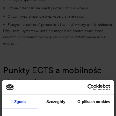
Lepiej zarządzać czasem,
Łatwiej przenosić się między uczelniami lub krajami,
Otrzymywać stypendia oraz wsparcie finansowe,
Elastycznie dobierać przedmioty i tworzyć własny plan kształcenia.
Dzięki temu systemowi uczelnie mogą lepiej kontrolować jakość
nauczania, a studenci mają większy wpływ na kształtowanie swojej
edukacji.
Punkty ECTS a mobilność
studencka
W erze globalizacji edukacji, system ECTS jest kluczowy dla
Zgoda
Szczegóły
O plikach cookies
studentów planujących zagraniczną wymianę. Przykład: jeśli student
odbywa semestr za granicą w ramach programu Erasmus, jego oceny