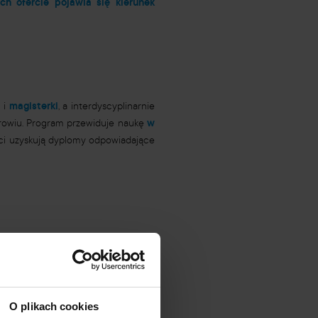
h ofercie pojawia się kierunek
u
i
magisterki
, a interdyscyplinarnie
drowiu. Program przewiduje naukę
w
ci uzyskują dyplomy odpowiadające
 prywatnych szkołach wyższych
.
O plikach cookies