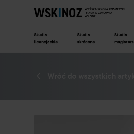
Studia
Studia
Studia
licencjackie
skrócone
magisters
Wróć do wszystkich arty