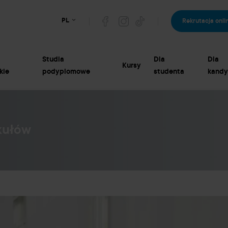
PL
Rekrutacja onli
Studia
Dla
Dla
Kursy
kie
podyplomowe
studenta
kandy
kułów