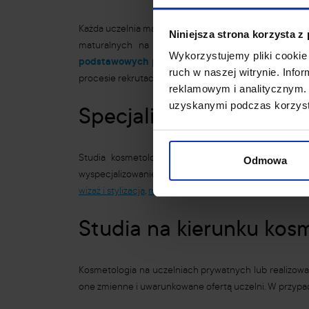
Każda uczelnia ma inne wymagania rekrutacyjne na st
Niniejsza strona korzysta z
maturalnych na poziomie rozszerzonym znajdują si
Wykorzystujemy pliki cookie 
podstawowych przedmiotów maturalnych
, to zna
ruch w naszej witrynie. Inf
procesie rekrutacyjnym, co nie oznacza, że nauki prz
reklamowym i analitycznym. 
uzyskanymi podczas korzysta
Specjalizacje – kosmeto
Studia kosmetologiczne gwarantują nabycie wiedz
Odmowa
wyspecjalizowanie się w dziedzinie najbardziej interes
wizaż i stylizacja
,
makijaż permanentny
,
laseroterapia
,
S
Studia na kierunku kos
Kosmetologia na uczelniach prywatnych lub realizowana
one zmienne i uwarunkowane ofertą uczelni. W przypadk