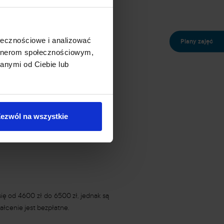
najczęściej wymaganych przedmiotów
wyższe kładą nacisk na zdanie
ołecznościowe i analizować
Plany zajęć
kowe nie zawsze są tu uwzględniane w
artnerom społecznościowym,
anymi od Ciebie lub
szystkim dają również szansę na
ezwól na wszystkie
znajdują się:
podologia
,
trychologia
,
ię od 4600 zł do 6500 zł, jednak są
łcenie jest bezpłatne.