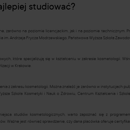
jlepiej studiować?
zne, zarówno na poziomie licencjackim, jak i na poziomie technicznym.
mia im. Andrzeja Frycza Modrzewskiego, Państwowa Wyższa Szkoła Zawod
wych, które specjalizują się w kształceniu w zakresie kosmetologii. Wśr
izacji w Krakowie.
lenia z zakresu kosmetologii. Można znaleźć je zarówno w instytucjach publ
Wyższa Szkoła Kosmetyki i Nauk o Zdrowiu, Centrum Kształcenia i Szk
iejsca studiów kosmetologicznych, warto zapoznać się z programem
w. Ważne jest również sprawdzenie, czy dana placówka oferuje certyfikat