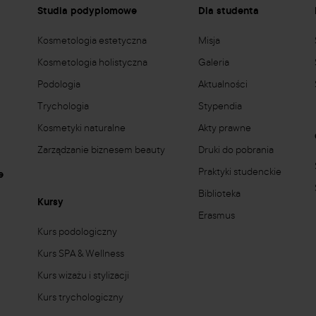
e
Studia podyplomowe
Dla studenta
Kosmetologia estetyczna
Misja
Kosmetologia holistyczna
Galeria
Podologia
Aktualności
Trychologia
Stypendia
Kosmetyki naturalne
Akty prawne
Zarządzanie biznesem beauty
Druki do pobrania
Praktyki studenckie
e
Biblioteka
Kursy
Erasmus
Kurs podologiczny
Kurs SPA & Wellness
Kurs wizażu i stylizacji
Kurs trychologiczny