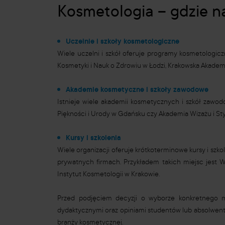
Kosmetologia – gdzie na
Uczelnie i szkoły kosmetologiczne
Wiele uczelni i szkół oferuje programy kosmetologic
Kosmetyki i Nauk o Zdrowiu w Łodzi, Krakowska Akade
Akademie kosmetyczne i szkoły zawodowe
Istnieje wiele akademii kosmetycznych i szkół zawodo
Piękności i Urody w Gdańsku czy Akademia Wizażu i Styl
Kursy i szkolenia
Wiele organizacji oferuje krótkoterminowe kursy i szko
prywatnych firmach. Przykładem takich miejsc jest 
Instytut Kosmetologii w Krakowie.
Przed podjęciem decyzji o wyborze konkretnego m
dydaktycznymi oraz opiniami studentów lub absolwentó
branży kosmetycznej.