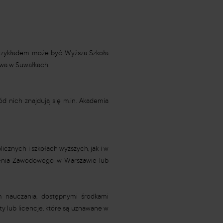
 Przykładem może być Wyższa Szkoła
owa w Suwałkach.
ód nich znajdują się m.in. Akademia
icznych i szkołach wyższych, jak i w
olenia Zawodowego w Warszawie lub
 nauczania, dostępnymi środkami
y lub licencje, które są uznawane w