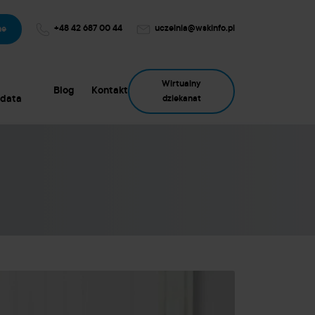
+48 42 687 00 44
uczelnia@wskinfo.pl
ne
Wirtualny
Blog
Kontakt
data
dziekanat