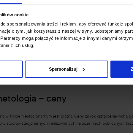
udia na kierunku kosmetologia. W przypadku uczelni publicznych wśród 
 plików cookie
ę: biologia, chemia, fizyka czy matematyka.
Niepubliczne szkoły 
do spersonalizowania treści i reklam, aby oferować funkcje sp
czy: języka polskiego, języka angielskiego, matematyki. Przedmioty dodat
ormacje o tym, jak korzystasz z naszej witryny, udostępniamy p
yrodnicze nie będą szczególnie pomocne w dalszym zdobywaniu edukacji.
Partnerzy mogą połączyć te informacje z innymi danymi otrzym
nia z ich usług.
logia
y i potrzebnych umiejętności do wykonywania zawodu, ale przede w
Spersonalizuj
Z
ującej studenta. Wśród popularnych specjalności na kierunku kosmetologia 
PA&Wellness
i wiele innych.
metologia – ceny
 w trybie niestacjonarnym jest płatna. Ceny za rok kształcenia wahają s
u studiów stacjonarnych, realizowanych na uczelniach publicznych, kszta