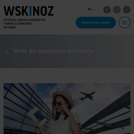
PL
Rekrutacja online
Wróć do wszystkich artykułów