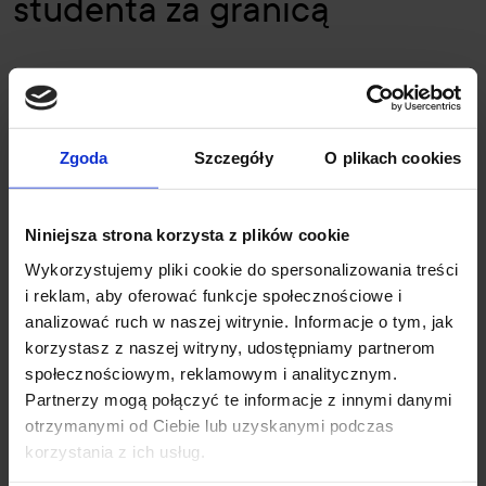
studenta za granicą
Studenci przebywający za granicą nadal mogą uzyskać paszport. W
polskich konsulatach mają możliwość składania wniosków
paszportowych i odbioru dokumentu.
W takich przypadkach:
Zgoda
Szczegóły
O plikach cookies
urząd nalicza opłatę według kursu euro lub dolara,
czas oczekiwania na dokument często się wydłuża,
Niniejsza strona korzysta z plików cookie
urząd przyznaje zniżkę studencką,
jeśli student przedstawi
Wykorzystujemy pliki cookie do spersonalizowania treści
ważną legitymację
.
i reklam, aby oferować funkcje społecznościowe i
Student powinien wcześniej skontaktować się z najbliższą placówką
analizować ruch w naszej witrynie. Informacje o tym, jak
konsularną i ustalić wymagania oraz obowiązujące stawki.
korzystasz z naszej witryny, udostępniamy partnerom
społecznościowym, reklamowym i analitycznym.
Partnerzy mogą połączyć te informacje z innymi danymi
otrzymanymi od Ciebie lub uzyskanymi podczas
Gdzie złożyć wniosek o
korzystania z ich usług.