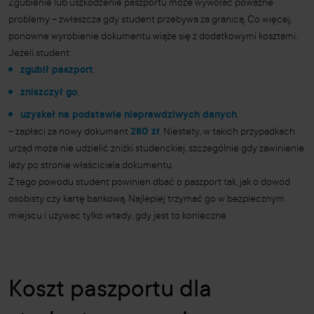
Zgubienie lub uszkodzenie paszportu może wywołać poważne
problemy – zwłaszcza gdy student przebywa za granicą. Co więcej,
ponowne wyrobienie dokumentu wiąże się z dodatkowymi kosztami.
Jeżeli student:
zgubił paszport
,
zniszczył go
,
uzyskał na podstawie nieprawdziwych danych
,
– zapłaci za nowy dokument
280 zł
. Niestety, w takich przypadkach
urząd może nie udzielić zniżki studenckiej, szczególnie gdy zawinienie
leży po stronie właściciela dokumentu.
Z tego powodu student powinien dbać o paszport tak, jak o dowód
osobisty czy kartę bankową. Najlepiej trzymać go w bezpiecznym
miejscu i używać tylko wtedy, gdy jest to konieczne.
Koszt paszportu dla