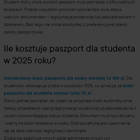
Student, który chce wyrobić paszport, musi pamiętać o kilku ważnych
kwestiach. Przede wszystkim powinien potwierdzić swój status
ważnym dokumentem – legitymacją studencką lub zaświadczeniem z
dziekanatu. Bez tego nie może skorzystać z preferencyjnej stawki
opłaty paszportowej.
Ile kosztuje paszport dla studenta
w 2025 roku?
Standardowy koszt paszportu dla osoby dorosłej to 140 zł.
Dla
studentów obowiązuje zniżka w wysokości 50%, co oznacza, że
koszt
paszportu dla studenta wynosi tylko 70 zł.
Warto jednak pamiętać, że urząd nie przyznaje zniżki automatycznie.
Należy przedstawić ważną legitymację studencką lub zaświadczenie z
uczelni potwierdzające status studenta. Dokument musi być aktualny
i ważny na dzień składania wniosku. Dobrą praktyką jest upewnienie
się, że data ważności legitymacji nie minęła.
Zniżka nie obejmuje innych opłat administracyjnych czy