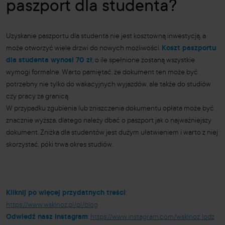
paszport dla studenta?
Uzyskanie paszportu dla studenta nie jest kosztowną inwestycją, a
może otworzyć wiele drzwi do nowych możliwości.
Koszt paszportu
dla studenta wynosi 70 zł
, o ile spełnione zostaną wszystkie
wymogi formalne. Warto pamiętać, że dokument ten może być
potrzebny nie tylko do wakacyjnych wyjazdów, ale także do studiów
czy pracy za granicą.
W przypadku zgubienia lub zniszczenia dokumentu opłata może być
znacznie wyższa, dlatego należy dbać o paszport jak o najważniejszy
dokument. Zniżka dla studentów jest dużym ułatwieniem i warto z niej
skorzystać, póki trwa okres studiów.
Kliknij po więcej przydatnych treści
:
https://www.wskinoz.pl/pl/blog
Odwiedź nasz Instagram
:
https://www.instagram.com/wskinoz_lodz