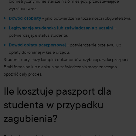
biometrycznymi, nie starsze niż 6 miesięcy, przedstawiające
wyraźnie twarz.
Dowód osobisty
– jako potwierdzenie tożsamości i obywatelstwa.
Legitymację studencką lub zaświadczenie z uczelni
–
potwierdzające status studenta.
Dowód opłaty paszportowej
– potwierdzenie przelewu lub
opłaty dokonanej w kasie urzędu.
Student, który złoży komplet dokumentów, szybciej uzyska paszport.
Braki formalne lub nieaktualne zaświadczenia mogą znacząco
opóźnić cały proces.
Ile kosztuje paszport dla
studenta w przypadku
zagubienia?