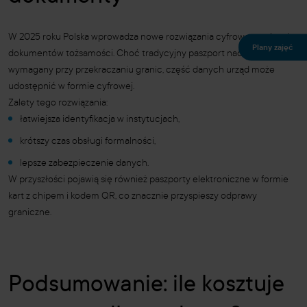
W 2025 roku Polska wprowadza nowe rozwiązania cyfrowe w zakresie
Plany zajęć
dokumentów tożsamości. Choć tradycyjny paszport nadal będzie
wymagany przy przekraczaniu granic, część danych urząd może
udostępnić w formie cyfrowej.
Zalety tego rozwiązania:
łatwiejsza identyfikacja w instytucjach,
krótszy czas obsługi formalności,
lepsze zabezpieczenie danych.
W przyszłości pojawią się również paszporty elektroniczne w formie
kart z chipem i kodem QR, co znacznie przyspieszy odprawy
graniczne.
Podsumowanie: ile kosztuje