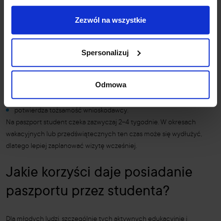
paszport dla studenta?
Zezwól na wszystkie
Student musi osobiście złożyć wniosek o paszport – nie może go
wysłać online ani przez pełnomocnika. Wybiera dowolny punkt
Spersonalizuj
paszportowy w Polsce, niezależnie od miejsca zameldowania.
W punkcie paszportowym:
urzędnik pobiera dane biometryczne (odciski palców, zdjęcie),
Odmowa
weryfikuje dokumenty,
potwierdza tożsamość wnioskodawcy.
Na paszport student czeka zazwyczaj 2–4 tygodnie. W okresach
wakacyjnych lub przedświątecznych ten czas może się wydłużyć,
dlatego lepiej zaplanować wizytę wcześniej.
Jakie korzyści daje posiadanie
paszportu przez studenta?
Dla młodych ludzi, szczególnie tych aktywnych edukacyjnie i