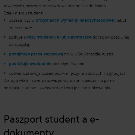
towarzysko, paszport to prawdziwa przepustka do świata.
Dzięki niemu student:
uczestniczy w
programach wymiany międzynarodowej
, takich
jak Erasmus+,
aplikuje o
wizy studenckie lub turystyczne
do krajów poza Unią
Europejską,
podejmuje pracę sezonową
np. w USA, Kanadzie, Australii,
podróżuje swobodnie
po całym świecie,
potwierdza swoją tożsamość w międzynarodowych instytucjach.
Dlatego właśnie warto rozważyć wyrobienie paszportu już na
początku studiów – zwłaszcza że koszt jest stosunkowo niski.
Paszport student a e-
dokumenty