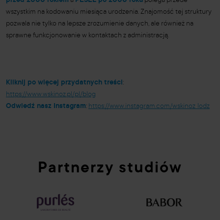
przed 2000 rokiem
a
PESEL po 2000 roku
polega przede
wszystkim na kodowaniu miesiąca urodzenia. Znajomość tej struktury
pozwala nie tylko na lepsze zrozumienie danych, ale również na
sprawne funkcjonowanie w kontaktach z administracją.
Kliknij po więcej przydatnych treści
:
https://www.wskinoz.pl/pl/blog
Odwiedź nasz Instagram
:
https://www.instagram.com/wskinoz_lodz
Partnerzy studiów