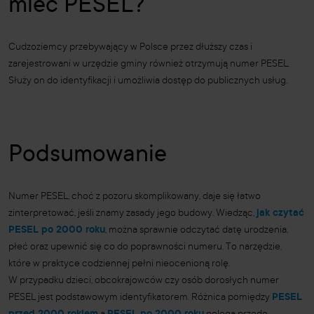
mieć PESEL?
Cudzoziemcy przebywający w Polsce przez dłuższy czas i
zarejestrowani w urzędzie gminy również otrzymują numer PESEL.
Służy on do identyfikacji i umożliwia dostęp do publicznych usług.
Podsumowanie
Numer PESEL, choć z pozoru skomplikowany, daje się łatwo
zinterpretować, jeśli znamy zasady jego budowy. Wiedząc,
jak czytać
PESEL po 2000 roku
, można sprawnie odczytać datę urodzenia,
płeć oraz upewnić się co do poprawności numeru. To narzędzie,
które w praktyce codziennej pełni nieocenioną rolę.
W przypadku dzieci, obcokrajowców czy osób dorosłych numer
PESEL jest podstawowym identyfikatorem. Różnica pomiędzy
PESEL