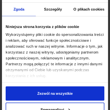
Dlaczego ważna jest
Zgoda
Szczegóły
O plikach cookies
znajomość odczytywania
PESEL?
Niniejsza strona korzysta z plików cookie
Wykorzystujemy pliki cookie do spersonalizowania treści
i reklam, aby oferować funkcje społecznościowe i
Znajomość tego,
jak czytać PESEL po 2000 roku
, jest przydatna
analizować ruch w naszej witrynie. Informacje o tym, jak
nie tylko w pracy administracyjnej, ale również w codziennych
korzystasz z naszej witryny, udostępniamy partnerom
sytuacjach. Pracownicy HR, lekarze, urzędnicy, a nawet rodzice
społecznościowym, reklamowym i analitycznym.
często korzystają z umiejętności szybkiego odczytania informacji z
Partnerzy mogą połączyć te informacje z innymi danymi
PESEL-u.
otrzymanymi od Ciebie lub uzyskanymi podczas
korzystania z ich usług.
Czy PESEL po 2000 roku
Zezwól na wszystkie
może zawierać błędy?
Spersonalizuj