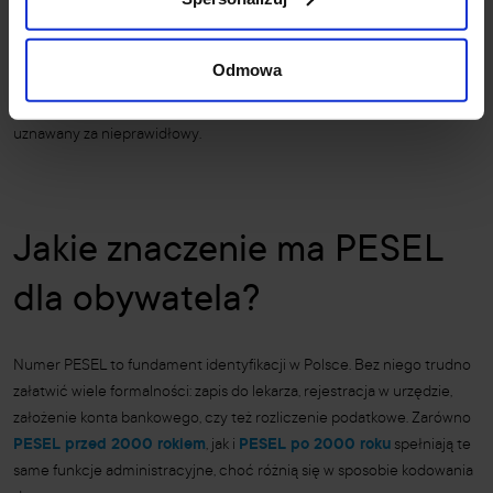
Choć system jest bardzo precyzyjny, to błędy mogą się zdarzyć
podczas ręcznego wpisywania danych. Dlatego suma kontrolna
Odmowa
(ostatnia cyfra) pozwala na szybkie sprawdzenie poprawności całego
numeru. Jeśli suma nie zgadza się z obliczoną wartością, PESEL jest
uznawany za nieprawidłowy.
Jakie znaczenie ma PESEL
dla obywatela?
Numer PESEL to fundament identyfikacji w Polsce. Bez niego trudno
załatwić wiele formalności: zapis do lekarza, rejestracja w urzędzie,
założenie konta bankowego, czy też rozliczenie podatkowe. Zarówno
PESEL przed 2000 rokiem
, jak i
PESEL po 2000 roku
spełniają te
same funkcje administracyjne, choć różnią się w sposobie kodowania