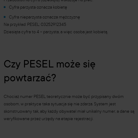
Przedostatnia cyfra (dziesiąta) wskazuje na płeć:
Cyfra parzysta oznacza kobietę
Cyfra nieparzysta oznacza mężczyznę
Na przykład: PESEL: 03252912345
Dziesiąta cyfra to 4 – parzysta, a więc osoba jest kobietą.
Czy PESEL może się
powtarzać?
Chociaż numer PESEL teoretycznie może być przypisany dwóm
osobom, w praktyce taka sytuacja się nie zdarza. System jest
skonstruowany tak, aby każdy obywatel miał unikalny numer, a dane są
weryfikowane przez urzędy na etapie rejestracji.