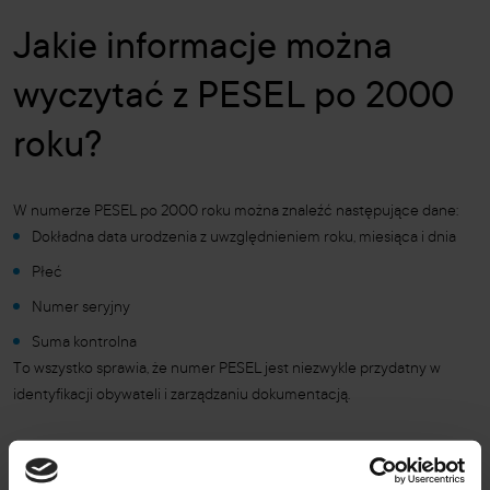
Jakie informacje można
wyczytać z PESEL po 2000
roku?
W numerze PESEL po 2000 roku można znaleźć następujące dane:
Dokładna data urodzenia z uwzględnieniem roku, miesiąca i dnia
Płeć
Numer seryjny
Suma kontrolna
To wszystko sprawia, że numer PESEL jest niezwykle przydatny w
identyfikacji obywateli i zarządzaniu dokumentacją.