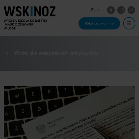
PL
Rekrutacja online
Wróć do wszystkich artykułów