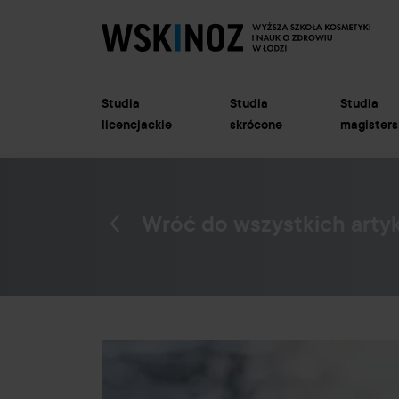
Studia
Studia
Studia
licencjackie
skrócone
magisters
Wróć do wszystkich arty