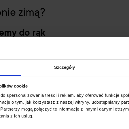
nie zimą?
remy do rąk
do rąk bogaty w składniki odżywcze, takie jak masło shea, gliceryna czy ol
po każdym myciu rąk. Dzięki temu skóra będzie bardziej elastyczna i odpor
 zimnem
Szczegóły
w na ochronę dłoni zimą. Pamiętaj, aby wybierać modele z naturalnych ma
 plików cookie
do spersonalizowania treści i reklam, aby oferować funkcje sp
ormacje o tym, jak korzystasz z naszej witryny, udostępniamy p
Partnerzy mogą połączyć te informacje z innymi danymi otrzym
kórę. Używaj letniej wody i delikatnych mydeł, które nie niszczą bariery
nia z ich usług.
zymać wilgoć.