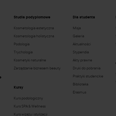
e
Studia podyplomowe
Dla studenta
Kosmetologia estetyczna
Misja
Kosmetologia holistyczna
Galeria
Podologia
Aktualności
Trychologia
Stypendia
Kosmetyki naturalne
Akty prawne
Zarządzanie biznesem beauty
Druki do pobrania
Praktyki studenckie
e
Biblioteka
Kursy
Erasmus
Kurs podologiczny
Kurs SPA & Wellness
Kurs wizażu i stylizacji