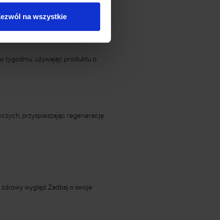
ezwól na wszystkie
 w tygodniu, używając produktu o
czych, przyspieszając regenerację
 zdrowy wygląd. Zadbaj o swoje