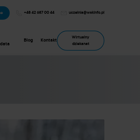
+48 42 687 00 44
uczelnia@wskinfo.pl
ne
Wirtualny
Blog
Kontakt
data
dziekanat