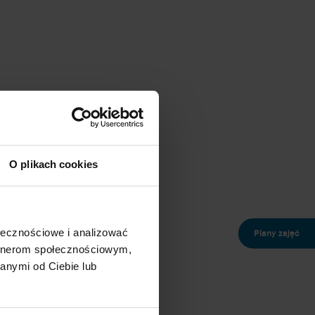
eje roślinne, stworzy barierę
na na przesuszenie.
O plikach cookies
teriałów, które przepuszczają
ołecznościowe i analizować
Plany zajęć
artnerom społecznościowym,
anymi od Ciebie lub
 hydrolipidowej. Warto też