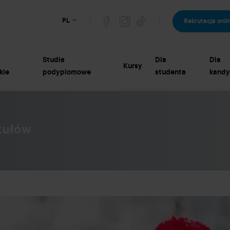
PL
Rekrutacja onli
Studia
Dla
Dla
Kursy
kie
podyplomowe
studenta
kandy
kułów