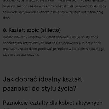
długość płytki i wyróżnić się wśród innych stylizacji? Postaw na kształt
baleriny. Jest on często wybierany przez stylistki paznokci do stylizacji
żelowych i akrylowych. Paznokcie baleriny wydłużają optycznie całą
dłoń.
6. Kształt szpic (stiletto)
Bardzo odważny i efektowny kształt paznokci. Pasuje do stylizacji
scenicznych, artystycznych oraz sesji zdjęciowych. Nie jest jednak
praktyczny na co dzień, ponieważ paznokcie w kształcie szpica mogą
szybko ulec uszkodzeniu.
Jak dobrać idealny kształt
paznokci do stylu życia?
Paznokcie kształty dla kobiet aktywnych