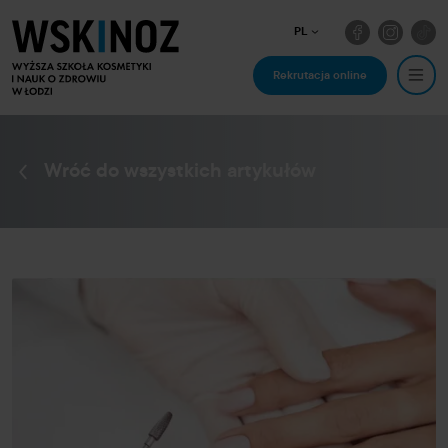
PL
Rekrutacja online
Wróć do wszystkich artykułów