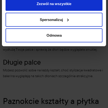
Zezwól na wszystkie
paznokci do długości
palców?
Spersonalizuj
Krótkie palce
Odmowa
Postaw na kształt migdałkowy lub okrągły, ponieważ optycznie
wydłużą Twoje palce i sprawią, że dłoń będzie wyglądała smuklej.
Długie palce
Możesz pozwolić sobie na każdy kształt, choć stylizacje kwadratowe i
balerina wyglądają na takich dłoniach szczególnie atrakcyjnie.
Paznokcie kształty a płytka