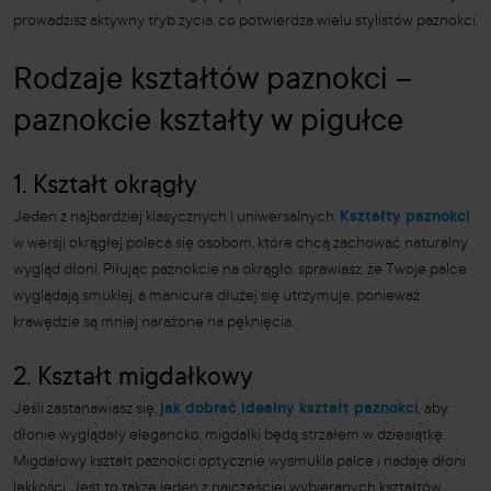
prowadzisz aktywny tryb życia, co potwierdza wielu stylistów paznokci.
Rodzaje kształtów paznokci –
paznokcie kształty w pigułce
1. Kształt okrągły
Jeden z najbardziej klasycznych i uniwersalnych.
Kształty paznokci
w wersji okrągłej poleca się osobom, które chcą zachować naturalny
wygląd dłoni. Piłując paznokcie na okrągło, sprawiasz, że Twoje palce
wyglądają smuklej, a manicure dłużej się utrzymuje, ponieważ
krawędzie są mniej narażone na pęknięcia.
2. Kształt migdałkowy
Jeśli zastanawiasz się,
jak dobrać idealny kształt paznokci
, aby
dłonie wyglądały elegancko, migdałki będą strzałem w dziesiątkę.
Migdałowy kształt paznokci optycznie wysmukla palce i nadaje dłoni
lekkości. Jest to także jeden z najczęściej wybieranych kształtów