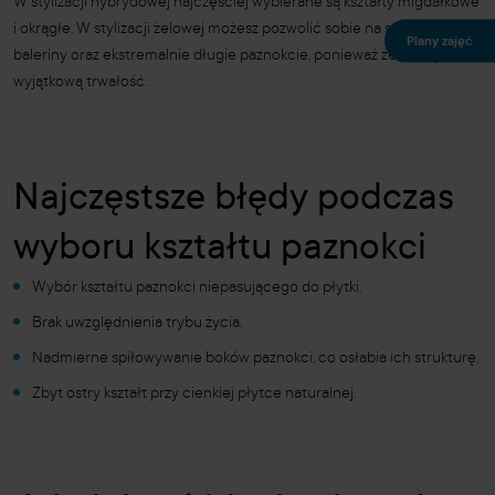
W stylizacji hybrydowej najczęściej wybierane są kształty migdałkowe
i okrągłe. W stylizacji żelowej możesz pozwolić sobie na szpice,
Plany zajęć
baleriny oraz ekstremalnie długie paznokcie, ponieważ żel nadaje im
wyjątkową trwałość.
Najczęstsze błędy podczas
wyboru kształtu paznokci
Wybór kształtu paznokci niepasującego do płytki.
Brak uwzględnienia trybu życia.
Nadmierne spiłowywanie boków paznokci, co osłabia ich strukturę.
Zbyt ostry kształt przy cienkiej płytce naturalnej.