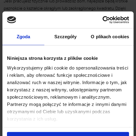
Jeśli pracujesz fizycznie lub prowadzisz dom, najlepsze będą krótkie
paznokcie o kształcie okrągłym lub zaokrąglonego kwadratu. Dzięki
temu unikniesz złamań i uszkodzeń płytki.
Paznokcie kształty dla bizneswoman
Zgoda
Szczegóły
O plikach cookies
Dla kobiet biznesu idealne będą migdałki lub delikatne kwadraty.
Wyglądają profesjonalnie, a jednocześnie są na tyle neutralne, że
pasują do każdej stylizacji biurowej.
Niniejsza strona korzysta z plików cookie
Wykorzystujemy pliki cookie do spersonalizowania treści
Paznokcie kształty dla artystek i
i reklam, aby oferować funkcje społecznościowe i
influencerek
analizować ruch w naszej witrynie. Informacje o tym, jak
W tym przypadku możesz pozwolić sobie na szpice lub baleriny.
korzystasz z naszej witryny, udostępniamy partnerom
Długie, ekstrawaganckie paznokcie przyciągają uwagę i podkreślają
społecznościowym, reklamowym i analitycznym.
kreatywność wizerunku.
Partnerzy mogą połączyć te informacje z innymi danymi
otrzymanymi od Ciebie lub uzyskanymi podczas
korzystania z ich usług.
Jak dobrać idealny kształt