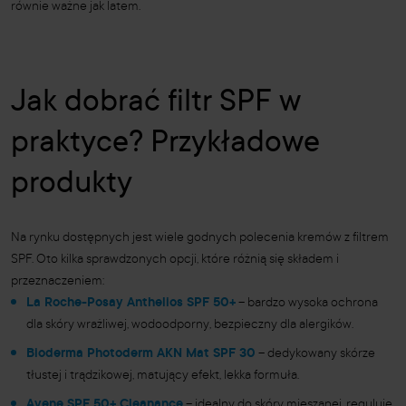
równie ważne jak latem.
Jak dobrać filtr SPF w
praktyce? Przykładowe
produkty
Na rynku dostępnych jest wiele godnych polecenia kremów z filtrem
SPF. Oto kilka sprawdzonych opcji, które różnią się składem i
przeznaczeniem:
La Roche-Posay Anthelios SPF 50+
– bardzo wysoka ochrona
dla skóry wrażliwej, wodoodporny, bezpieczny dla alergików.
Bioderma Photoderm AKN Mat SPF 30
– dedykowany skórze
tłustej i trądzikowej, matujący efekt, lekka formuła.
Avene SPF 50+ Cleanance
– idealny do skóry mieszanej, reguluje