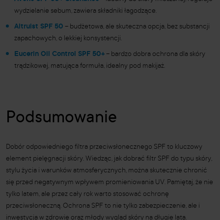
wydzielanie sebum, zawiera składniki łagodzące.
Altruist SPF 50
– budżetowa, ale skuteczna opcja, bez substancji
zapachowych, o lekkiej konsystencji.
Eucerin Oil Control SPF 50+
– bardzo dobra ochrona dla skóry
trądzikowej, matująca formuła, idealny pod makijaż.
Podsumowanie
Dobór odpowiedniego filtra przeciwsłonecznego SPF to kluczowy
element pielęgnacji skóry. Wiedząc, jak dobrać filtr SPF do typu skóry,
stylu życia i warunków atmosferycznych, można skutecznie chronić
się przed negatywnym wpływem promieniowania UV. Pamiętaj, że nie
tylko latem, ale przez cały rok warto stosować ochronę
przeciwsłoneczną. Ochrona SPF to nie tylko zabezpieczenie, ale i
inwestycja w zdrowie oraz młody wygląd skóry na długie lata.