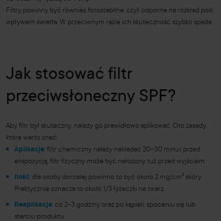
Filtry powinny być również fotostabilne, czyli odporne na rozkład pod
wpływem światła. W przeciwnym razie ich skuteczność szybko spada.
Jak stosować filtr
przeciwsłoneczny SPF?
Aby filtr był skuteczny, należy go prawidłowo aplikować. Oto zasady,
które warto znać:
Aplikacja
: filtr chemiczny należy nakładać 20–30 minut przed
ekspozycją, filtr fizyczny może być nałożony tuż przed wyjściem.
Ilość
: dla osoby dorosłej powinno to być około 2 mg/cm² skóry.
Praktycznie oznacza to około 1/3 łyżeczki na twarz.
Reaplikacja
: co 2–3 godziny oraz po kąpieli, spoceniu się lub
starciu produktu.