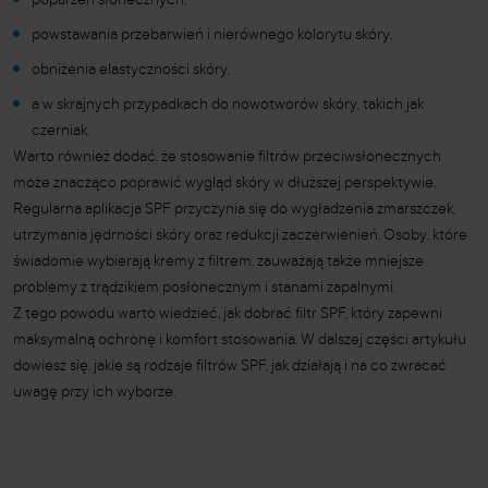
poparzeń słonecznych,
powstawania przebarwień i nierównego kolorytu skóry,
obniżenia elastyczności skóry,
a w skrajnych przypadkach do nowotworów skóry, takich jak
czerniak.
Warto również dodać, że stosowanie filtrów przeciwsłonecznych
może znacząco poprawić wygląd skóry w dłuższej perspektywie.
Regularna aplikacja SPF przyczynia się do wygładzenia zmarszczek,
utrzymania jędrności skóry oraz redukcji zaczerwienień. Osoby, które
świadomie wybierają kremy z filtrem, zauważają także mniejsze
problemy z trądzikiem posłonecznym i stanami zapalnymi.
Z tego powodu warto wiedzieć, jak dobrać filtr SPF, który zapewni
maksymalną ochronę i komfort stosowania. W dalszej części artykułu
dowiesz się, jakie są rodzaje filtrów SPF, jak działają i na co zwracać
uwagę przy ich wyborze.