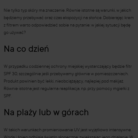
Nie tylko typ skóry ma znaczenie. Równie istotne są warunki, w jakich
będziemy przebywać oraz czas ekspozycji na słońce. Dobierając krem
z filtrem warto odpowiedzieć sobie na pytanie: w jakiej sytuacji będę
go używać?
Na co dzień
W przypadku codziennej ochrony miejskiej wystarczający będzie filtr
SPF 30, szczególnie jeśli przebywamy głównie w pomieszczeniach.
Produkt powinien być lekki, nieobciążający, najlepiej pod makijaż.
Równie istotna jest regularna reaplikacja, np. przy pomocy mgiełki z
SPF.
Na plaży lub w górach
W takich warunkach promieniowanie UV jest wyjątkowo intensywne.
Woda i śnieg odbijają światło słoneczne, zwiększając jego działanie. W