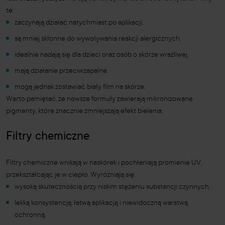
te:
zaczynają działać natychmiast po aplikacji,
są mniej skłonne do wywoływania reakcji alergicznych,
idealnie nadają się dla dzieci oraz osób o skórze wrażliwej,
mają działanie przeciwzapalne,
mogą jednak zostawiać biały film na skórze.
Warto pamiętać, że nowsze formuły zawierają mikronizowane
pigmenty, które znacznie zmniejszają efekt bielenia.
Filtry chemiczne
Filtry chemiczne wnikają w naskórek i pochłaniają promienie UV,
przekształcając je w ciepło. Wyróżniają się:
wysoką skutecznością przy niskim stężeniu substancji czynnych,
lekką konsystencją, łatwą aplikacją i niewidoczną warstwą
ochronną,