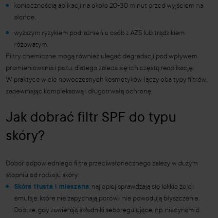
koniecznością aplikacji na około 20-30 minut przed wyjściem na
słońce,
wyższym ryzykiem podrażnień u osób z AZS lub trądzikiem
różowatym.
Filtry chemiczne mogą również ulegać degradacji pod wpływem
promieniowania i potu, dlatego zaleca się ich częstą reaplikację.
W praktyce wiele nowoczesnych kosmetyków łączy oba typy filtrów,
zapewniając kompleksową i długotrwałą ochronę.
Jak dobrać filtr SPF do typu
skóry?
Dobór odpowiedniego filtra przeciwsłonecznego zależy w dużym
stopniu od rodzaju skóry:
Skóra tłusta i mieszana
: najlepiej sprawdzają się lekkie żele i
emulsje, które nie zapychają porów i nie powodują błyszczenia.
Dobrze, gdy zawierają składniki seboregulujące, np. niacynamid.