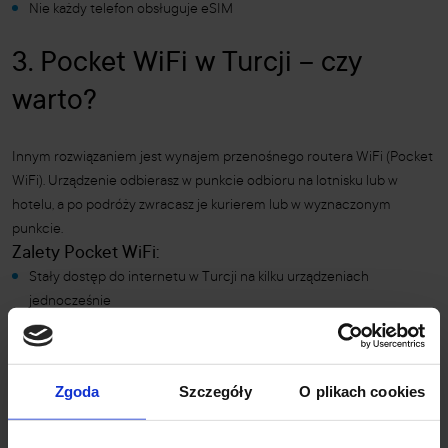
Nie każdy telefon obsługuje eSIM
3. Pocket WiFi w Turcji – czy
warto?
Innym rozwiązaniem jest wynajem przenośnego routera WiFi (Pocket
WiFi). Urządzenie odbierasz w punkcie odbioru na lotnisku lub w
hotelu, a po podróży zwracasz je kurierem lub w wyznaczonym
punkcie.
Zalety Pocket WiFi:
Stały dostęp do internetu w Turcji na kilku urządzeniach
jednocześnie
Brak konieczności rejestracji karty SIM na paszport
Wady Pocket WiFi:
Wysoka cena (zwykle 20–50 zł za dzień)
Zgoda
Szczegóły
O plikach cookies
Konieczność ładowania urządzenia
Kaucja lub dodatkowe ubezpieczenie w razie zgubienia