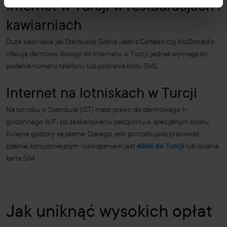
Internet w Turcji w restauracjach i
kawiarniach
Duże sieci takie jak Starbucks, Gloria Jean’s Coffees czy McDonald’s
oferują darmowy dostęp do internetu w Turcji, jednak wymaga on
podania numeru telefonu lub pobrania kodu SMS.
Internet na lotniskach w Turcji
Na lotnisku w Stambule (IST) masz prawo do darmowego 1-
godzinnego WiFi po zeskanowaniu paszportu w specjalnym kiosku.
Kolejne godziny są płatne. Dlatego, jeśli potrzebujesz pracować
zdalnie, korzystniejszym rozwiązaniem jest
eSIM do Turcji
lub lokalna
karta SIM.
Jak uniknąć wysokich opłat