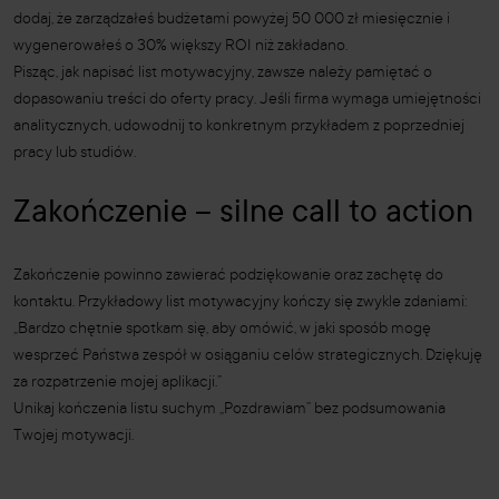
dodaj, że zarządzałeś budżetami powyżej 50 000 zł miesięcznie i
wygenerowałeś o 30% większy ROI niż zakładano.
Pisząc, jak napisać list motywacyjny, zawsze należy pamiętać o
dopasowaniu treści do oferty pracy. Jeśli firma wymaga umiejętności
analitycznych, udowodnij to konkretnym przykładem z poprzedniej
pracy lub studiów.
Zakończenie – silne call to action
Zakończenie powinno zawierać podziękowanie oraz zachętę do
kontaktu. Przykładowy list motywacyjny kończy się zwykle zdaniami:
„Bardzo chętnie spotkam się, aby omówić, w jaki sposób mogę
wesprzeć Państwa zespół w osiąganiu celów strategicznych. Dziękuję
za rozpatrzenie mojej aplikacji.”
Unikaj kończenia listu suchym „Pozdrawiam” bez podsumowania
Twojej motywacji.