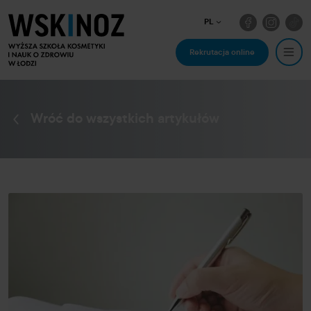
PL
Rekrutacja online
Wróć do wszystkich artykułów