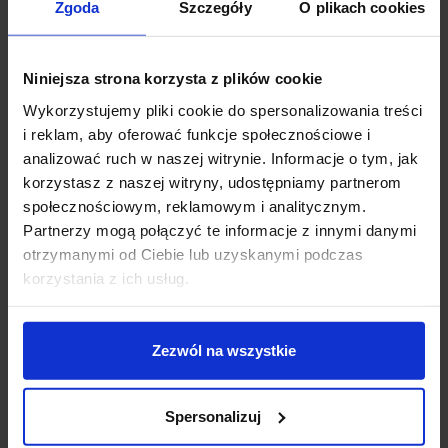
Zgoda
Szczegóły
O plikach cookies
niemu poznają Twój sposób myślenia, hierarchię wartości oraz kulturę
pracy. To pierwszy krok do tego, jak znaleźć pracę marzeń.
Niniejsza strona korzysta z plików cookie
Dostosuj treść do branży i
Wykorzystujemy pliki cookie do spersonalizowania treści
stanowiska
i reklam, aby oferować funkcje społecznościowe i
analizować ruch w naszej witrynie. Informacje o tym, jak
korzystasz z naszej witryny, udostępniamy partnerom
Nie ma uniwersalnego listu motywacyjnego. Jeśli aplikujesz na
społecznościowym, reklamowym i analitycznym.
stanowisko kreatywne, możesz pozwolić sobie na mniej formalny język
Partnerzy mogą połączyć te informacje z innymi danymi
i bardziej nieszablonowy styl. Z kolei w przypadku bankowości lub
otrzymanymi od Ciebie lub uzyskanymi podczas
prawa konieczna będzie większa formalność oraz precyzyjne
korzystania z ich usług.
słownictwo.
Warto też pamiętać, by zachować stronę bierną na minimalnym
poziomie. Im więcej piszesz w stronie czynnej, tym bardziej
Zezwól na wszystkie
dynamicznie brzmi Twój list motywacyjny.
Spersonalizuj