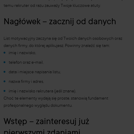
temu rekruter od razu zauważy Twoje kluczowe atuty.
Nagłówek – zacznij od danych
List motywacyjny zaczyna się od Twoich danych osobowych oraz
danych firmy, do której aplikujesz. Powinny znaleźć się tam:
imię i nazwisko,
telefon oraz e-mail,
data i miejsce napisania listu,
nazwa firmy i adres,
imię i nazwisko rekrutera (jeśli znane).
Choć te elementy wydają się proste, stanowią fundament
profesjonalnego wyglądu dokumentu.
Wstęp – zainteresuj już
pierwszymi zdaniami