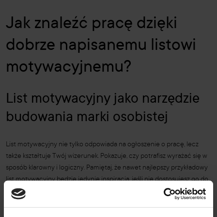
Jak znaleźć pracę dzięki
dobrze napisanemu listowi
motywacyjnemu?
List motywacyjny jako narzędzie
budowania marki osobistej
List motywacyjny nie tylko odpowiada na ogłoszenie o pracę, lecz
także kształtuje Twój wizerunek. Pokazuje, czy potrafisz wyrażać się w
sposób klarowny i logiczny. Pamiętaj, że nawet najlepszy przykładowy
list motywacyjny będzie jedynie inspiracją, jeśli nie dostosujesz go do
swojej osobowości.
Pisząc, jak napisać list motywacyjny, trzeba wskazać, że dla wielu
pracodawców ten dokument bywa ważniejszy niż samo CV. Dzięki