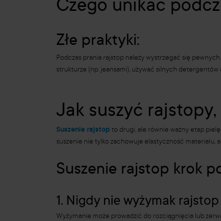
Czego unikać podcza
Złe praktyki:
Podczas prania rajstop należy wystrzegać się pewnych c
strukturze (np. jeansami), używać silnych detergentów 
Jak suszyć rajstopy
Suszenie rajstop
to drugi, ale równie ważny etap piel
suszenie nie tylko zachowuje elastyczność materiału, 
Suszenie rajstop krok p
1. Nigdy nie wyżymak rajstop
Wyżymanie może prowadzić do rozciągnięcia lub zerwani