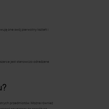
owują one swój pierwotny kształt i
szarce jest stanowczo odradzane
u?
d ostrych przedmiotów. Można również