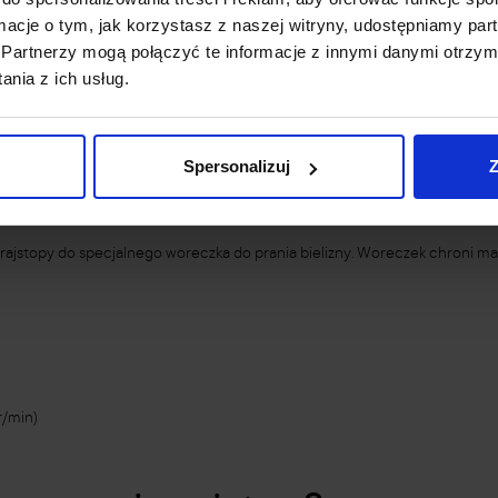
ormacje o tym, jak korzystasz z naszej witryny, udostępniamy p
Partnerzy mogą połączyć te informacje z innymi danymi otrzym
lizny)
nia z ich usług.
Spersonalizuj
Z
ce
ż rajstopy do specjalnego woreczka do prania bielizny. Woreczek chroni ma
r/min)