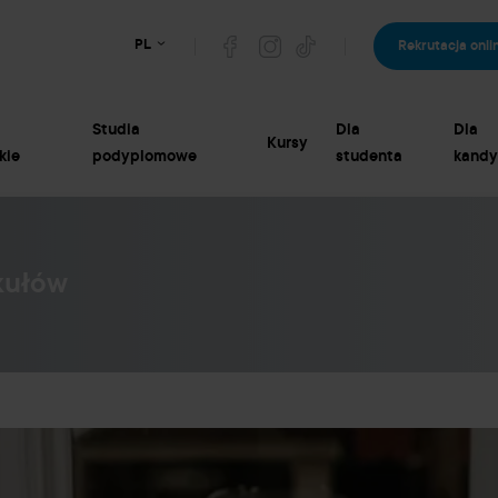
PL
Rekrutacja onli
Studia
Dla
Dla
Kursy
kie
podyplomowe
studenta
kandy
kułów