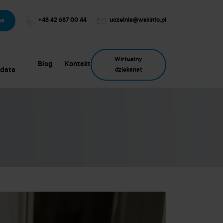
+48 42 687 00 44
uczelnia@wskinfo.pl
ne
Wirtualny
Blog
Kontakt
data
dziekanat