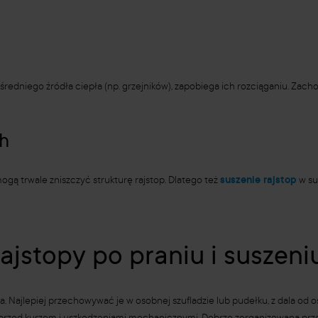
ośredniego źródła ciepła (np. grzejników), zapobiega ich rozciąganiu. Zach
ch
gą trwale zniszczyć strukturę rajstop. Dlatego też
suszenie rajstop
w su
jstopy po praniu i suszeni
ia. Najlepiej przechowywać je w osobnej szufladzie lub pudełku, z dala o