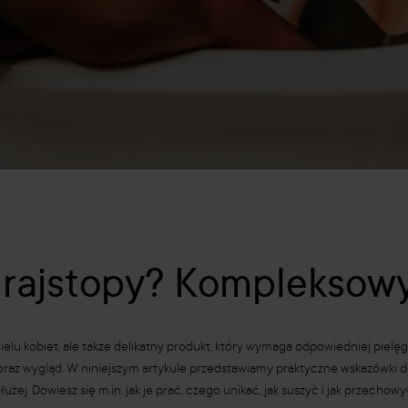
ć rajstopy? Kompleksow
elu kobiet, ale także delikatny produkt, który wymaga odpowiedniej pielę
raz wygląd. W niniejszym artykule przedstawiamy praktyczne wskazówki
użej. Dowiesz się m.in. jak je prać, czego unikać, jak suszyć i jak przecho