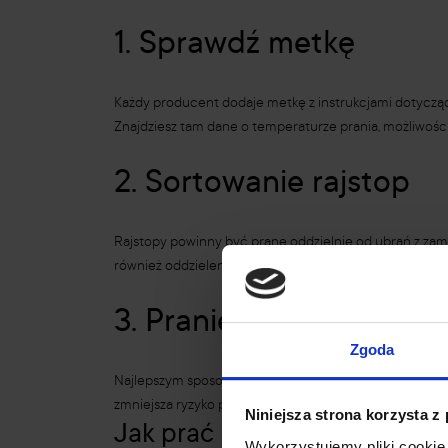
1. Sprawdź metkę
Każdy producent dodaje metkę z instrukcjami dotyczący
Znajdziesz tam dane o temperaturze prania, możliwośc
2. Sortowanie rajstop
Rajstopy powinny być prane oddzielnie od ubrań z zam
również oddzielenie ich od odzieży o intensywnych ko
3. Pranie ręczne
Zgoda
Najlepszym sposobem jest pranie ręczne w letniej wod
zmniejsza ryzyko powstania zaciągnięć.
Niniejsza strona korzysta z
Jak prać rajstopy ręcznie:
Wykorzystujemy pliki cookie 