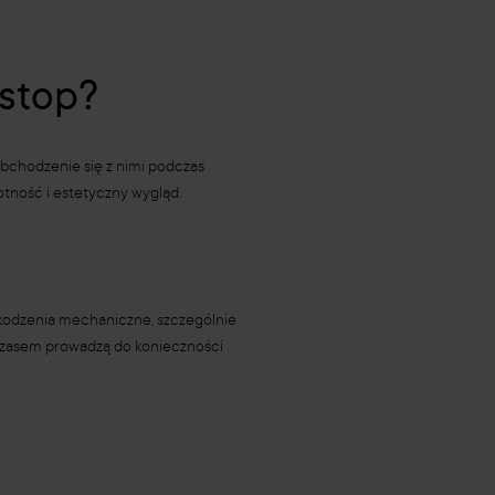
jstop?
 obchodzenie się z nimi podczas
otność i estetyczny wygląd.
zkodzenia mechaniczne, szczególnie
z czasem prowadzą do konieczności