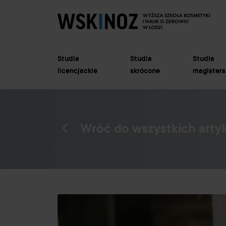
Studia
Studia
Studia
licencjackie
skrócone
magisters
Wróć do wszystkich arty