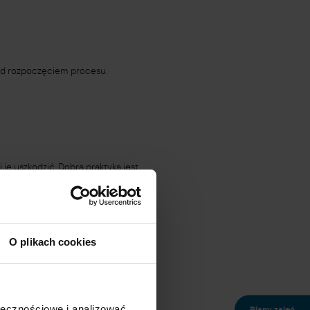
zed rozpoczęciem procesu.
e uszkodzić. Dobrą praktyką jest
O plikach cookies
i delikatność materiału oraz
ołecznościowe i analizować