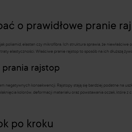
ać o prawidłowe pranie ra
ak poliamid, elastan czy mikrofibra. Ich struktura sprawia, że niewłaściwe
raty elastyczności. Właściwe pranie rajstop to sposób na ich dłuższą żyw
prania rajstop
em negatywnych konsekwencji. Rajstopy stają się bardziej podatne na us
blaknięcia kolorów, deformacji materiału oraz powstawania oczek, które 
ok po kroku