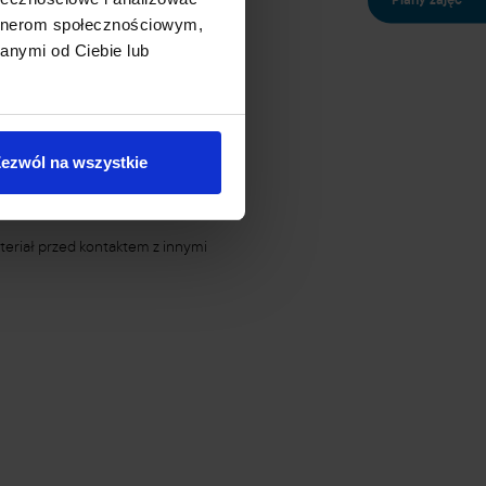
Plany zajęć
artnerom społecznościowym,
anymi od Ciebie lub
ezwól na wszystkie
teriał przed kontaktem z innymi