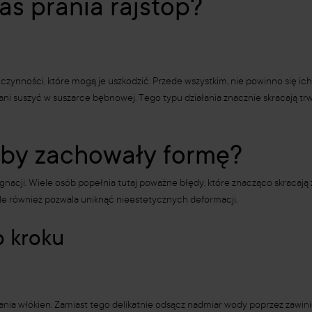
s prania rajstop?
zynności, które mogą je uszkodzić. Przede wszystkim, nie powinno się ich 
ani suszyć w suszarce bębnowej. Tego typu działania znacznie skracają trw
, by zachowały formę?
ęgnacji. Wiele osób popełnia tutaj poważne błędy, które znacząco skracaj
ale również pozwala uniknąć nieestetycznych deformacji.
o kroku
a włókien. Zamiast tego delikatnie odsącz nadmiar wody poprzez zawinięc