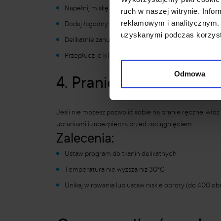
Napełnij miskę wodą o temperaturze 30-40°C
ruch w naszej witrynie. Inf
reklamowym i analitycznym. 
Dodaj łagodny środek piorący (np. płyn do prania bie
uzyskanymi podczas korzysta
Delikatnie zanurz rajstopy i pozostaw na 5-10 minut
Przepłucz je kilkukrotnie w czystej wodzie
Odmowa
4. Pranie rajstop w pral
Jeśli nie możesz pozwolić sobie na pranie ręczne, włó
ubraniami i zabezpiecza przed zaciągnięciem.
Zalecenia:
Ustaw program do tkanin delikatnych
Temperatura nie wyższa niż 30°C
Unikaj wirowania lub ustaw niskie obroty (do 400 ob