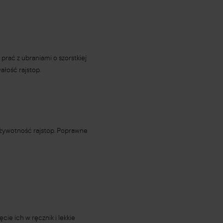
prać z ubraniami o szorstkiej
ałość rajstop.
ą żywotność rajstop. Poprawne
ie ich w ręcznik i lekkie