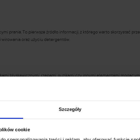
mi prania. To pierwsze źródło informacji, z którego warto skorzystać pr
i wirowania oraz użyciu detergentów.
kami błyskawicznymi, rzepami, guzikami czy innymi elementami mogącymi j
lorach, które mogą farbować.
Szczegóły
zie z dodatkiem łagodnego detergentu. Pozwala to zachować elastyczność 
 plików cookie
do spersonalizowania treści i reklam, aby oferować funkcje sp