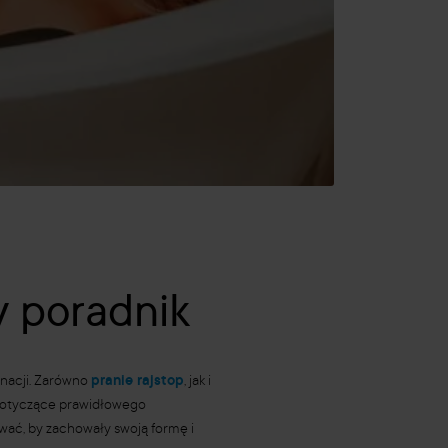
y poradnik
gnacji. Zarówno
pranie rajstop
, jak i
 dotyczące prawidłowego
wywać, by zachowały swoją formę i