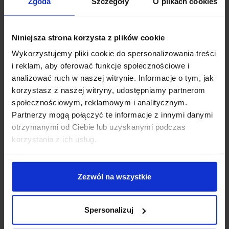
Zgoda
Szczegóły
O plikach cookies
Ważnym elementem każdej rozmowy z klientem jest okazywanie
empatii. Klient, który przychodzi do salonu kosmetycznego, może
mieć różne potrzeby – od poprawy kondycji skóry po relaks i
Niniejsza strona korzysta z plików cookie
regenerację. Niezależnie od tego, czy klient ma poważne problemy
Wykorzystujemy pliki cookie do spersonalizowania treści
skórne, czy po prostu chce się zrelaksować, Twoje podejście powinno
i reklam, aby oferować funkcje społecznościowe i
być pełne zrozumienia i szacunku. Warto wykazać się
analizować ruch w naszej witrynie. Informacje o tym, jak
zainteresowaniem i chęcią pomocy, co sprawi, że klient poczuje się
korzystasz z naszej witryny, udostępniamy partnerom
ważny.
społecznościowym, reklamowym i analitycznym.
Partnerzy mogą połączyć te informacje z innymi danymi
Przykład empatycznego podejścia:
otrzymanymi od Ciebie lub uzyskanymi podczas
„Rozumiem, że Twoja skóra jest teraz w trudnym stanie, i zależy Ci na
korzystania z ich usług.
poprawie jej kondycji. Wybierzmy zabieg, który pomoże Ci uzyskać jak
najlepsze rezultaty. Będę Ci towarzyszyć przez cały proces, żebyś
czuła się komfortowo.”
Zezwól na wszystkie
Praca z trudnymi klientami
Spersonalizuj
Sytuacje konfliktowe – jak