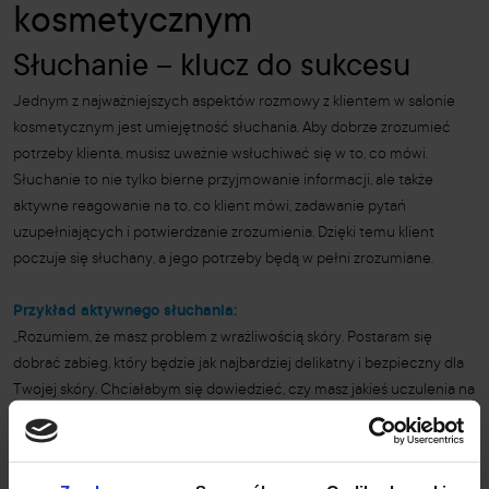
kosmetycznym
Słuchanie – klucz do sukcesu
Jednym z najważniejszych aspektów rozmowy z klientem w salonie
kosmetycznym jest umiejętność słuchania. Aby dobrze zrozumieć
potrzeby klienta, musisz uważnie wsłuchiwać się w to, co mówi.
Słuchanie to nie tylko bierne przyjmowanie informacji, ale także
aktywne reagowanie na to, co klient mówi, zadawanie pytań
uzupełniających i potwierdzanie zrozumienia. Dzięki temu klient
poczuje się słuchany, a jego potrzeby będą w pełni zrozumiane.
Przykład aktywnego słuchania:
„Rozumiem, że masz problem z wrażliwością skóry. Postaram się
dobrać zabieg, który będzie jak najbardziej delikatny i bezpieczny dla
Twojej skóry. Chciałabym się dowiedzieć, czy masz jakieś uczulenia na
składniki kosmetyczne?”
Empatia i budowanie zaufania