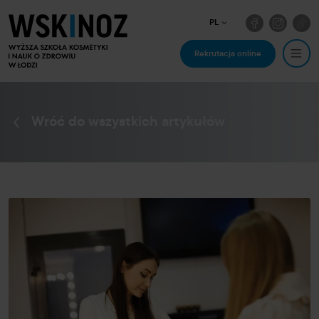
PL
Rekrutacja online
Wróć do wszystkich artykułów