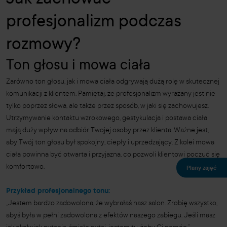
profesjonalizm podczas
rozmowy?
Ton głosu i mowa ciała
Zarówno ton głosu, jak i mowa ciała odgrywają dużą rolę w skutecznej
komunikacji z klientem. Pamiętaj, że profesjonalizm wyrażany jest nie
tylko poprzez słowa, ale także przez sposób, w jaki się zachowujesz.
Utrzymywanie kontaktu wzrokowego, gestykulacja i postawa ciała
mają duży wpływ na odbiór Twojej osoby przez klienta. Ważne jest,
aby Twój ton głosu był spokojny, ciepły i uprzedzający. Z kolei mowa
ciała powinna być otwarta i przyjazna, co pozwoli klientowi poczuć się
komfortowo.
Plany zajęć
Przykład profesjonalnego tonu:
„Jestem bardzo zadowolona, że wybrałaś nasz salon. Zrobię wszystko,
abyś była w pełni zadowolona z efektów naszego zabiegu. Jeśli masz