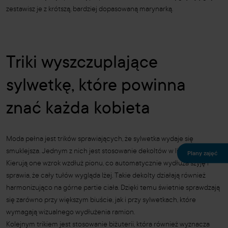
zestawisz je z krótszą, bardziej dopasowaną marynarką.
Triki wyszczuplające
sylwetkę, które powinna
znać każda kobieta
Moda pełna jest trików sprawiających, że sylwetka wydaje się
smuklejsza. Jednym z nich jest stosowanie dekoltów w literę „V”.
Plany zajęć
Kierują one wzrok wzdłuż pionu, co automatycznie wydłuża szyję i
sprawia, że cały tułów wygląda lżej. Takie dekolty działają również
harmonizująco na górne partie ciała. Dzięki temu świetnie sprawdzają
się zarówno przy większym biuście, jak i przy sylwetkach, które
wymagają wizualnego wydłużenia ramion.
Kolejnym trikiem jest stosowanie biżuterii, która również wyznacza