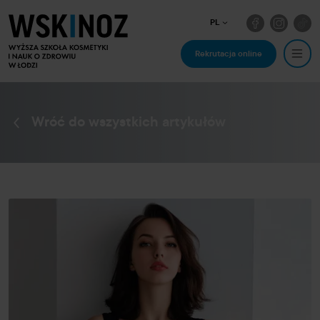
PL
Rekrutacja online
Wróć do wszystkich artykułów