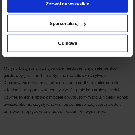
Zezwól na wszystkie
pozwalają one uzyskać efekt lekkości, jednocześnie ukrywając dolne
partie ciała, jeśli nie chcesz ich eksponować.
Sukienki z wyraźnymi pionowymi przeszyciami lub guzikiem
Spersonalizuj
biegnącym przez całą długość również wysmuklają. Po prostu tworzą
efekt linii ciągnącej oko wzdłuż całej figury.
Odmowa
Jakie marynarki wyszczuplają?
Marynarki są jednym z najbardziej niedocenianych elementów
garderoby, jeśli chodzi o optyczne modelowanie sylwetki.
Dopasowana marynarka, która delikatnie podkreśla talię, potrafi
zdziałać cuda, ponieważ tworzy wyraźną linię konstrukcyjną ciała.
Równie świetnie działają modele o wydłużonym kroju. Należy jednak
uważać, aby nie sięgały one w miejsce najszerszej części bioder,
ponieważ mogłyby wtedy poszerzać zamiast wysmuklać.