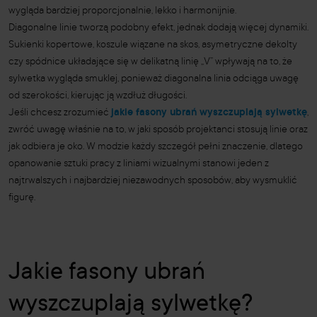
wygląda bardziej proporcjonalnie, lekko i harmonijnie.
Diagonalne linie tworzą podobny efekt, jednak dodają więcej dynamiki.
Sukienki kopertowe, koszule wiązane na skos, asymetryczne dekolty
czy spódnice układające się w delikatną linię „V” wpływają na to, że
sylwetka wygląda smuklej, ponieważ diagonalna linia odciąga uwagę
od szerokości, kierując ją wzdłuż długości.
Jeśli chcesz zrozumieć
jakie fasony ubrań wyszczuplają sylwetkę
,
zwróć uwagę właśnie na to, w jaki sposób projektanci stosują linie oraz
jak odbiera je oko. W modzie każdy szczegół pełni znaczenie, dlatego
opanowanie sztuki pracy z liniami wizualnymi stanowi jeden z
najtrwalszych i najbardziej niezawodnych sposobów, aby wysmuklić
figurę.
Jakie fasony ubrań
wyszczuplają sylwetkę?