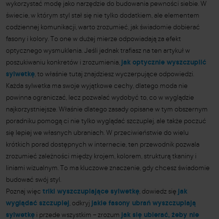
wykorzystać modę jako narzędzie do budowania pewności siebie. W
świecie, w którym styl stał się nie tylko dodatkiem, ale elementem
codziennej komunikacji, warto zrozumieć, jak świadomie dobierać
fasony i kolory. To one w dużej mierze odpowiadają za efekt
optycznego wysmuklenia. Jeśli jednak trafiasz na ten artykuł w
poszukiwaniu konkretów i zrozumienia,
jak optycznie wyszczuplić
sylwetkę
, to właśnie tutaj znajdziesz wyczerpujące odpowiedzi.
Każda sylwetka ma swoje wyjątkowe cechy, dlatego moda nie
powinna ograniczać, lecz pozwalać wydobyć to, co w wyglądzie
najkorzystniejsze. Właśnie dlatego zasady opisane w tym obszernym
poradniku pomogą ci nie tylko wyglądać szczuplej, ale także poczuć
się lepiej we własnych ubraniach. W przeciwieństwie do wielu
krótkich porad dostępnych w internecie, ten przewodnik pozwala
zrozumieć zależności między krojem, kolorem, strukturą tkaniny i
liniami wizualnym. To ma kluczowe znaczenie, gdy chcesz świadomie
budować swój styl.
Poznaj więc
triki wyszczuplające sylwetkę
, dowiedz się
jak
wyglądać szczuplej
, odkryj
jakie fasony ubrań wyszczuplają
sylwetkę
i przede wszystkim – zrozum
jak się ubierać, żeby nie