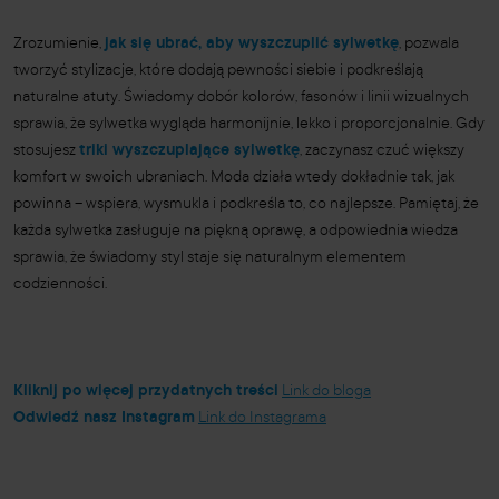
Zrozumienie,
jak się ubrać, aby wyszczuplić sylwetkę
, pozwala
tworzyć stylizacje, które dodają pewności siebie i podkreślają
naturalne atuty. Świadomy dobór kolorów, fasonów i linii wizualnych
sprawia, że sylwetka wygląda harmonijnie, lekko i proporcjonalnie. Gdy
stosujesz
triki wyszczuplające sylwetkę
, zaczynasz czuć większy
komfort w swoich ubraniach. Moda działa wtedy dokładnie tak, jak
powinna – wspiera, wysmukla i podkreśla to, co najlepsze. Pamiętaj, że
każda sylwetka zasługuje na piękną oprawę, a odpowiednia wiedza
sprawia, że świadomy styl staje się naturalnym elementem
codzienności.
Kliknij po więcej przydatnych treści
Link do bloga
Odwiedź nasz Instagram
Link do Instagrama