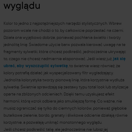
wyglądu
Kolor to jedno z najpotężniejszych narzędzi stylistycznych. Wbrew
pozorom wcale nie chodzi o to, by całkowicie poprzestać na czerni.
Działa ona wyjątkowo dobrze, ponieważ pochłania światło i tworzy
jednolitą linię. Świadome użycie barw pozwala kierować uwagę na te
fragmenty sylwetki, które chcesz podkreślić, jednocześnie ukrywając
to, czego nie chcesz nadmiernie eksponować. Jeśli wiesz już,
jak się
ubrać, aby wyszczuplić sylwetkę
, to świetnie wiesz również, że
kolory potrafią działać jak wyspecjalizowany filtr wygładzający.
Jednolita kolorystyka tworzy pionową linię, która korzystnie wydłuża
sylwetkę. Świetnie sprawdzają się zestawy typu total look lub stylizacje
oparte na zbliżonych odcieniach. Dzięki temu uzyskujesz efekt
harmonii, którą wzrok odbiera jako smuklejszą formę. Co ważne, nie
musisz ograniczać się tylko do ciemnych kolorów, ponieważ głębokie
butelkowe zielenie, bordo, granaty i śliwkowe odcienie działają równie
korzystnie, a pozwalają uniknąć monotonnego wyglądu.
Jeśli chcesz podkreślić talię, ale jednocześnie nie lubisz jej