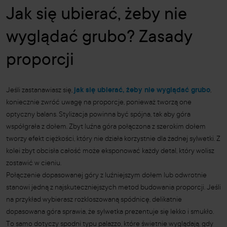
Jak się ubierać, żeby nie
wyglądać grubo? Zasady
proporcji
Jeśli zastanawiasz się,
jak się ubierać, żeby nie wyglądać grubo
,
koniecznie zwróć uwagę na proporcje, ponieważ tworzą one
optyczny balans. Stylizacja powinna być spójna, tak aby góra
współgrała z dołem. Zbyt luźna góra połączona z szerokim dołem
tworzy efekt ciężkości, który nie działa korzystnie dla żadnej sylwetki. Z
kolei zbyt obcisła całość może eksponować każdy detal, który wolisz
zostawić w cieniu.
Połączenie dopasowanej góry z luźniejszym dołem lub odwrotnie
stanowi jedną z najskuteczniejszych metod budowania proporcji. Jeśli
na przykład wybierasz rozkloszowaną spódnicę, delikatnie
dopasowana góra sprawia, że sylwetka prezentuje się lekko i smukło.
To samo dotyczy spodni typu palazzo, które świetnie wyglądają, gdy