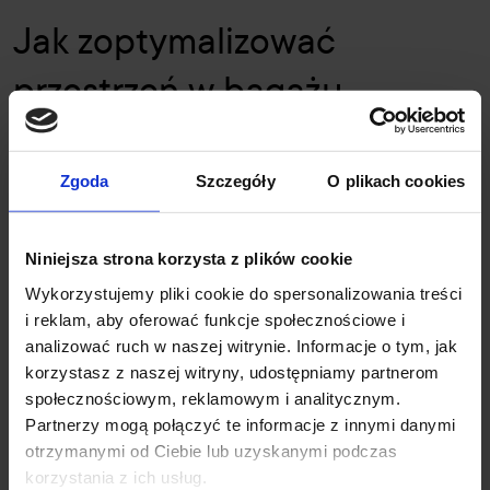
Jak zoptymalizować
przestrzeń w bagażu
podręcznym?
Zgoda
Szczegóły
O plikach cookies
Wybór odpowiedniej kosmetyczki
Niniejsza strona korzysta z plików cookie
Wybór odpowiedniej kosmetyczki to klucz do efektywnego
pakowania. Najlepiej sprawdzają się przezroczyste kosmetyczki, które
Wykorzystujemy pliki cookie do spersonalizowania treści
umożliwiają szybkie przejście przez kontrolę bezpieczeństwa.
i reklam, aby oferować funkcje społecznościowe i
Dodatkowo, kosmetyczki z kilkoma przegródkami pozwalają na lepsze
analizować ruch w naszej witrynie. Informacje o tym, jak
uporządkowanie produktów i łatwiejsze znalezienie potrzebnych
korzystasz z naszej witryny, udostępniamy partnerom
rzeczy.
społecznościowym, reklamowym i analitycznym.
Partnerzy mogą połączyć te informacje z innymi danymi
otrzymanymi od Ciebie lub uzyskanymi podczas
Jak ułożyć kosmetyki?
korzystania z ich usług.