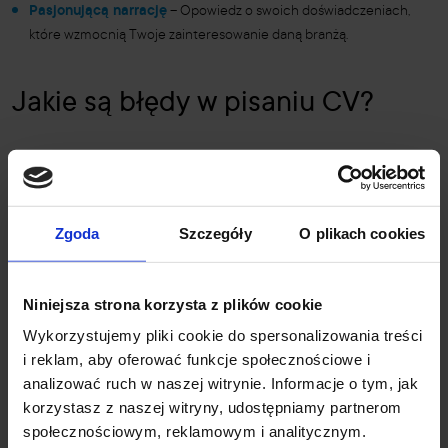
Pasjonującą narrację
– Opowiedz o swoich doświadczeniach,
które wzmocnią Twoje zainteresowanie daną branżą.
Jakie są błędy w pisaniu CV?
Unikaj typowych pułapek:
Błędy ortograficzne i gramatyczne
– Zawsze sprawdzaj swoje
Zgoda
Szczegóły
O plikach cookies
dokumenty.
Zbyt ogólnikowe informacje
– Staraj się być konkretny i wyraźnie
przedstaw swoje umiejętności.
Niniejsza strona korzysta z plików cookie
Wykorzystujemy pliki cookie do spersonalizowania treści
Jak się przygotować do
i reklam, aby oferować funkcje społecznościowe i
analizować ruch w naszej witrynie. Informacje o tym, jak
rozmowy o pracę?
korzystasz z naszej witryny, udostępniamy partnerom
społecznościowym, reklamowym i analitycznym.