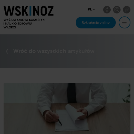
PL
Rekrutacja online
Wróć do wszystkich artykułów