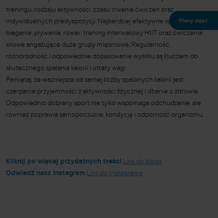
treningu, rodzaju aktywności, czasu trwania ćwiczeń oraz
Plany zajęć
indywidualnych predyspozycji. Najbardziej efektywne sporty to
bieganie, pływanie, rower, trening interwałowy HIIT oraz ćwiczenia
siłowe angażujące duże grupy mięśniowe. Regularność,
różnorodność i odpowiednie dopasowanie wysiłku są kluczem do
skutecznego spalania kalorii i utraty wagi.
Pamiętaj, że ważniejsze od samej liczby spalonych kalorii jest
czerpanie przyjemności z aktywności fizycznej i dbanie o zdrowie.
Odpowiednio dobrany sport nie tylko wspomaga odchudzanie, ale
również poprawia samopoczucie, kondycję i odporność organizmu.
Kliknij po więcej przydatnych treści
Link do bloga
Odwiedź nasz Instagram
Link do Instagrama