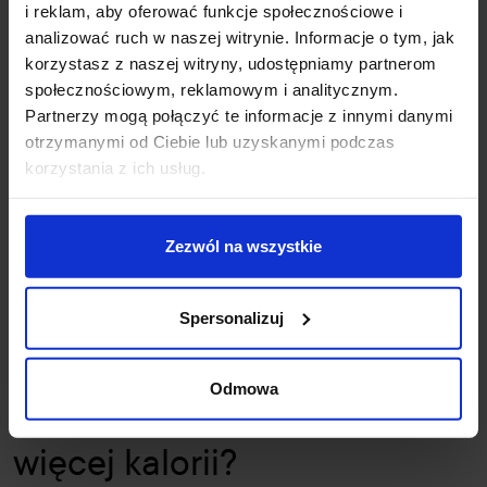
i reklam, aby oferować funkcje społecznościowe i
Pytanie
"jaki sport najszybciej spala kalorie?"
jest istotne dla osób,
analizować ruch w naszej witrynie. Informacje o tym, jak
które mają ograniczony czas na trening. Tutaj kluczową rolę odgrywa
korzystasz z naszej witryny, udostępniamy partnerom
intensywność wysiłku. Sprinty, skakanie na skakance, trening HIIT czy
społecznościowym, reklamowym i analitycznym.
pływanie tempem wyścigowym pozwalają spalić ogromną ilość kalorii
Partnerzy mogą połączyć te informacje z innymi danymi
w stosunkowo krótkim czasie.
otrzymanymi od Ciebie lub uzyskanymi podczas
Warto jednak pamiętać, że przy zbyt dużej intensywności ryzyko
korzystania z ich usług.
kontuzji rośnie. Dlatego planując ćwiczenia, warto dostosować tempo
i czas trwania treningu do swojej kondycji. Nawet umiarkowany, ale
regularny wysiłek może dawać lepsze efekty niż sporadyczne,
Zezwól na wszystkie
ekstremalne próby spalania kalorii.
Spersonalizuj
Sporty grupowe a
Odmowa
indywidualne – co spala
więcej kalorii?