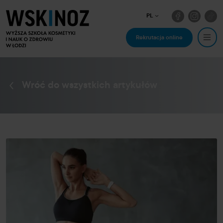
PL
Rekrutacja online
Wróć do wszystkich artykułów