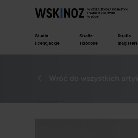
Studia
Studia
Studia
licencjackie
skrócone
magisters
Wróć do wszystkich arty