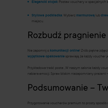
Elegancki stojak
: Postaw vouchery w specjalnych st
Stylowa podkładka
: Wybierz
marmurową
lub
dre
miejscu.
Rozbudź pragnienie
Nie zapomnij o
komunikacji online
! Zrób piękne zdjęc
wyjątkowe opakowanie
sprawiają, że każdy voucher je
Przykładowa treść posta: „W naszym salonie każdy vouch
nabiera emocji. Spraw bliskim niezapomniany prezent –
Podsumowanie – Twó
Przygotowanie voucherów premium to prosty sposób na 