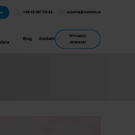
+48 42 687 00 44
uczelnia@wskinfo.pl
ne
Wirtualny
Blog
Kontakt
data
dziekanat