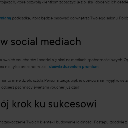
ojakach, które pozwolą klientkom zobaczyć je z bliska i docenić ich detale
wnianą
podkładkę, która będzie pasować do wnętrza Twojego salonu. Połó
 w social mediach
ia swoich voucherów i podziel się nimi na mediach społecznościowych. Opi
st nie tylko prezentem, ale i
doświadczeniem premium
.
er to małe dzieło sztuki. Personalizacja, piękne opakowania i wyjątkowe 
 odbierz pachnący świętami voucher już dziś!”
j krok ku sukcesowi
zaskoczenie Twoich klientek i budowanie lojalności. Postępuj zgodnie 