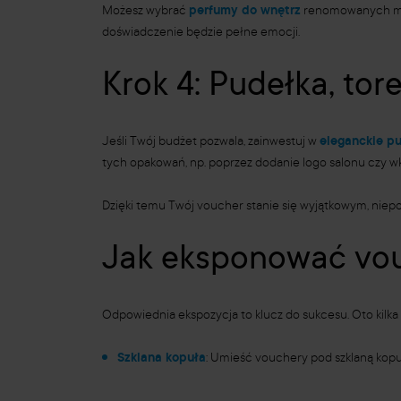
Możesz wybrać
perfumy do wnętrz
renomowanych mar
doświadczenie będzie pełne emocji.
Krok 4: Pudełka, tore
Jeśli Twój budżet pozwala, zainwestuj w
eleganckie p
tych opakowań, np. poprzez dodanie logo salonu czy wk
Dzięki temu Twój voucher stanie się wyjątkowym, niepo
Jak eksponować vou
Odpowiednia ekspozycja to klucz do sukcesu. Oto kil
Szklana kopuła
: Umieść vouchery pod szklaną kopuł