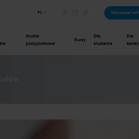
PL
Rekrutacja onli
Studia
Dla
Dla
Kursy
kie
podyplomowe
studenta
kandy
kułów