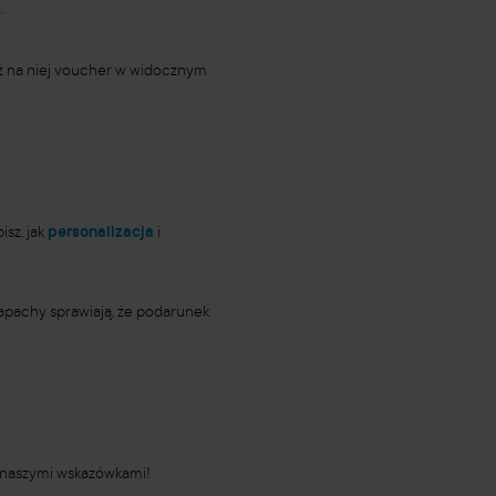
.
ż na niej voucher w widocznym
sz, jak
personalizacja
i
zapachy sprawiają, że podarunek
z naszymi wskazówkami!