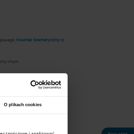
kupowego.
Voucher kosmetyczny
to
cony innym.
O plikach cookies
nu.
ołecznościowe i analizować