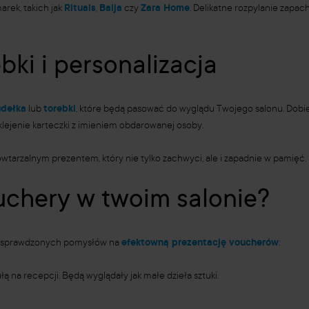
ek, takich jak
Rituals
,
Baija
czy
Zara Home
. Delikatne rozpylanie zapac
bki i personalizacja
udełka
lub
torebki
, które będą pasować do wyglądu Twojego salonu. Dob
lejenie karteczki z imieniem obdarowanej osoby.
wtarzalnym prezentem, który nie tylko zachwyci, ale i zapadnie w pamięć.
chery w twoim salonie?
ka sprawdzonych pomysłów na
efektowną prezentację voucherów
:
ą na recepcji. Będą wyglądały jak małe dzieła sztuki.