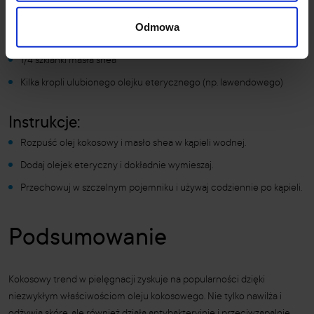
Składniki:
Odmowa
1/2 szklanki nierafinowanego oleju kokosowego
1/4 szklanki masła shea
Kilka kropli ulubionego olejku eterycznego (np. lawendowego)
Instrukcje:
Rozpuść olej kokosowy i masło shea w kąpieli wodnej.
Dodaj olejek eteryczny i dokładnie wymieszaj.
Przechowuj w szczelnym pojemniku i używaj codziennie po kąpieli.
Podsumowanie
Kokosowy trend w pielęgnacji zyskuje na popularności dzięki
niezwykłym właściwościom oleju kokosowego. Nie tylko nawilża i
odżywia skórę, ale również działa antybakteryjnie i przeciwzapalnie.