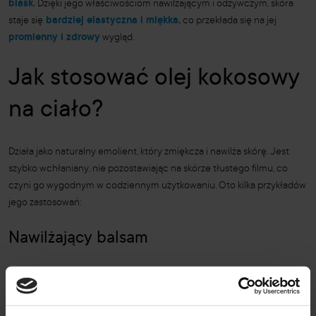
blask.
Dzięki jego właściwościom nawilżającym i odżywczym, skóra
staje się
bardziej elastyczna i miękka,
co przekłada się na jej
promienny i zdrowy
wygląd.
Jak stosować olej kokosowy
na ciało?
Działa jako naturalny emolient, który zmiękcza i nawilża skórę. Jest
szybko wchłaniany, nie pozostawiając na skórze tłustego filmu, co
czyni go wygodnym w codziennym użytkowaniu. Oto kilka przykładów
jego zastosowań:
Nawilżający balsam
Po kąpieli, nałóż produkt z kokosem na wilgotną skórę, aby zapewnić
jej głębokie nawilżenie i miękkość. Dodatkowo olej kokosowy pomaga
również w ł
agodzeniu podrażnień i zapobieganiu stanom