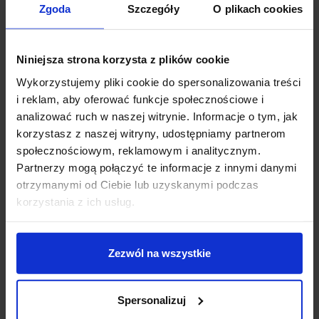
Zgoda
Szczegóły
O plikach cookies
zapalnym skóry
, a to wszystko dzięki jego właściwościom
antybakteryjnym i przeciwzapalnym.
Niniejsza strona korzysta z plików cookie
Olejek do masażu
Wykorzystujemy pliki cookie do spersonalizowania treści
i reklam, aby oferować funkcje społecznościowe i
Olej kokosowy świetnie sprawdza się do
masażu
dzięki swojej gładkiej
analizować ruch w naszej witrynie. Informacje o tym, jak
konsystencji i przyjemnemu zapachowi. Wmasowanie go w skórę
korzystasz z naszej witryny, udostępniamy partnerom
okrężnymi ruchami
pobudza krążenie, poprawia elastyczność
społecznościowym, reklamowym i analitycznym.
skóry i relaksuje mięśnie
, zapewniając jednocześnie intensywne
Partnerzy mogą połączyć te informacje z innymi danymi
nawilżenie.
otrzymanymi od Ciebie lub uzyskanymi podczas
korzystania z ich usług.
Przepis na mocno
nawilżający balsam
Zezwól na wszystkie
Przygotuj
domowy
balsam nawilżający i ciesz się jeszcze lepszą
Spersonalizuj
naturalną pielęgnacją swojej skóry!