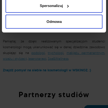
może prowadzić działalność szkoleniową;
Spersonalizuj
dziennikarz, copywriter, autor videoblogów
– kosmetolog jako
specjalista w swojej dziedzinie, posiadający merytoryczną wiedzę,
Odmowa
może pisać artykuły bądź nagrywać filmiki, udzielając porad lub
omawiając tematy z zakresu pielęgnacji, zdrowia, urody itd.
Pamiętaj, że dzięki realizowanym specjalizacjom studenci
kosmetologii mogą ukierunkować się w danej dziedzinie, zawodowo
skupiając się na
podologii
,
trychologii
,
makijażu permanentnym
,
wizażu i stylizacji
,
laseroterapii
,
Spa&Wellness
.
Znajdź pomysł na siebie na kosmetologii w
WSKINOZ
. :)
Partnerzy studiów