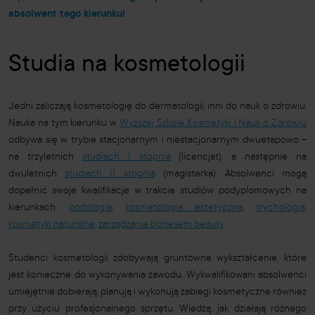
absolwent tego kierunku!
Studia na kosmetologii
Jedni zaliczają kosmetologię do dermatologii, inni do nauk o zdrowiu.
Nauka na tym kierunku w
Wyższej Szkole Kosmetyki i Nauk o Zdrowiu
odbywa się w trybie stacjonarnym i niestacjonarnym dwuetapowo –
na trzyletnich
studiach I stopnia
(licencjat), a następnie na
dwuletnich
studiach II stopnia
(magisterka). Absolwenci mogą
dopełnić swoje kwalifikacje w trakcie studiów podyplomowych na
kierunkach:
podologia
,
kosmetologia estetyczna
,
trychologia
,
kosmetyki naturalne
,
zarządzanie biznesem
beauty
.
Studenci kosmetologii zdobywają gruntowne wykształcenie, które
jest konieczne do wykonywania zawodu. Wykwalifikowani absolwenci
umiejętnie dobierają, planują i wykonują zabiegi kosmetyczne również
przy użyciu profesjonalnego sprzętu. Wiedzą, jak działają różnego