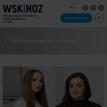
PL
Rekrutacja online
Wróć do wszystkich artykułów