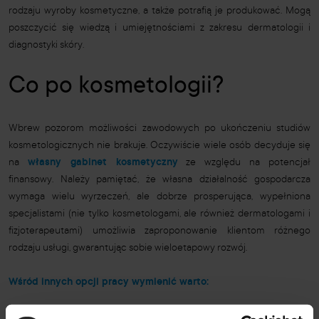
rodzaju wyroby kosmetyczne, a także potrafią je produkować. Mogą
poszczycić się wiedzą i umiejętnościami z zakresu dermatologii i
diagnostyki skóry.
Co po kosmetologii?
Wbrew pozorom możliwości zawodowych po ukończeniu studiów
kosmetologicznych nie brakuje. Oczywiście wiele osób decyduje się
na
własny gabinet kosmetyczny
ze względu na potencjał
finansowy. Należy pamiętać, że własna działalność gospodarcza
wymaga wielu wyrzeczeń, ale dobrze prosperująca, wypełniona
specjalistami (nie tylko kosmetologami, ale również dermatologami i
fizjoterapeutami) umożliwia zaproponowanie klientom różnego
rodzaju usługi, gwarantując sobie wieloetapowy rozwój.
Wśród innych opcji pracy wymienić warto:
gabinet kosmetyczny
– kosmetolog m.in. wykonuje zabiegi na