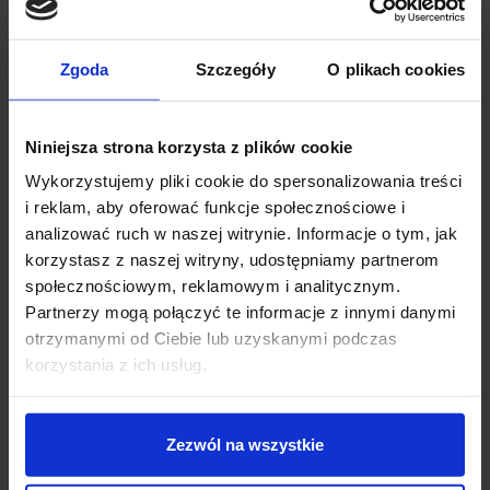
twarz i ciało, udziela porad odnoszących się do pielęgnacji skóry,
zajmuje się wizażem, pedicure i manicure;
Zgoda
Szczegóły
O plikach cookies
gabinet medycyny estetycznej
– kosmetolog współpracuje z
lekarzem dermatologiem lub chirurgiem przy zabiegach
kosmetycznych;
Niniejsza strona korzysta z plików cookie
obiekty typu Spa&Wellness lub sanatorium
– kosmetolog
Wykorzystujemy pliki cookie do spersonalizowania treści
wykonuje zabiegi na ciało i twarz, a także masaże relaksacyjne;
i reklam, aby oferować funkcje społecznościowe i
przemysł kosmetyczny
– kosmetolog pracuje w działach
analizować ruch w naszej witrynie. Informacje o tym, jak
produkcji firm kosmetycznych lub tworzy własne marki,
korzystasz z naszej witryny, udostępniamy partnerom
wprowadzając na rynek nowe produkty;
społecznościowym, reklamowym i analitycznym.
Partnerzy mogą połączyć te informacje z innymi danymi
przedstawiciel handlowy
– kosmetolog podąża za potrzebami
otrzymanymi od Ciebie lub uzyskanymi podczas
klientów i dociera do nich z ofertą firm kosmetycznych – pamiętaj,
korzystania z ich usług.
że w tym zawodzie prócz merytorycznej wiedzy istotna jest
charyzma i pewność siebie;
nauczyciel i szkoleniowiec
– kosmetolog po odbyciu
Zezwól na wszystkie
przeszkolenia pedagogicznego może pracować jako nauczyciele w
technikach, szkołach policealnych, szkołach wyższych, jak również