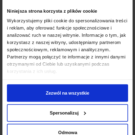
po zabiegu?
Niniejsza strona korzysta z plików cookie
Wykorzystujemy pliki cookie do spersonalizowania treści
Dobra pielęgnacja po zabiegu zwiększa jego skuteczność i
i reklam, aby oferować funkcje społecznościowe i
minimalizuje ryzyko powikłań. Zapytaj o zalecane kosmetyki i
analizować ruch w naszej witrynie. Informacje o tym, jak
czynności pielęgnacyjne. Po intensywnych zabiegach skóra może
korzystasz z naszej witryny, udostępniamy partnerom
być wrażliwa, dlatego niezbędne jest stosowanie filtrów SPF,
społecznościowym, reklamowym i analitycznym.
nawilżanie i unikanie drażniących substancji.
Partnerzy mogą połączyć te informacje z innymi danymi
8. Jakie składniki aktywne
otrzymanymi od Ciebie lub uzyskanymi podczas
korzystania z ich usług.
powinienem wprowadzić
do codziennej pielęgnacji?
Zezwól na wszystkie
Kosmetolog może pomóc w wyborze odpowiednich substancji takich
Spersonalizuj
jak witamina C, niacynamid czy kwasy AHA/BHA, które poprawią
kondycję skóry. Dostosowanie pielęgnacji do indywidualnych potrzeb
Odmowa
skóry pozwoli uzyskać najlepsze efekty.