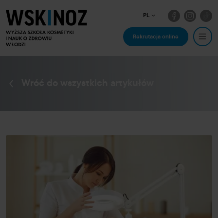
PL
Rekrutacja online
Wróć do wszystkich artykułów