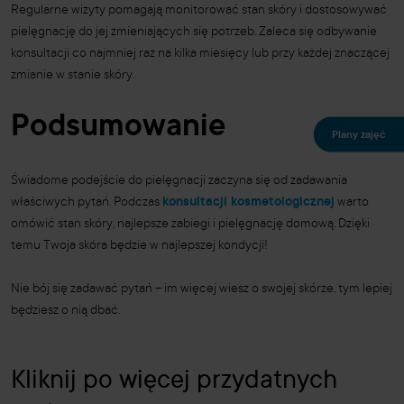
Regularne wizyty pomagają monitorować stan skóry i dostosowywać
pielęgnację do jej zmieniających się potrzeb. Zaleca się odbywanie
konsultacji co najmniej raz na kilka miesięcy lub przy każdej znaczącej
zmianie w stanie skóry.
Podsumowanie
Plany zajęć
Świadome podejście do pielęgnacji zaczyna się od zadawania
właściwych pytań. Podczas
konsultacji kosmetologicznej
warto
omówić stan skóry, najlepsze zabiegi i pielęgnację domową. Dzięki
temu Twoja skóra będzie w najlepszej kondycji!
Nie bój się zadawać pytań – im więcej wiesz o swojej skórze, tym lepiej
będziesz o nią dbać.
Kliknij po więcej przydatnych