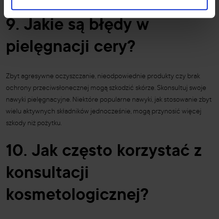
9. Jakie są błędy w
pielęgnacji cery?
Zbyt agresywne oczyszczanie, nieodpowiednie produkty czy brak
ochrony przeciwsłonecznej mogą szkodzić skórze. Skonsultuj swoje
nawyki pielęgnacyjne. Niektóre popularne nawyki, jak stosowanie zbyt
wielu aktywnych składników jednocześnie, mogą przynosić więcej
szkody niż pożytku.
10. Jak często korzystać z
konsultacji
kosmetologicznej?