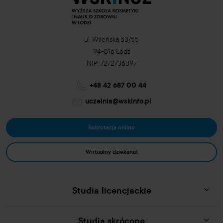
ul. Wileńska 53/55
94-016 Łódź
NIP: 7272736397
+48 42 687 00 44
uczelnia@wskinfo.pl
Rekrutacja online
Wirtualny dziekanat
Studia licencjackie
Studia skrócone