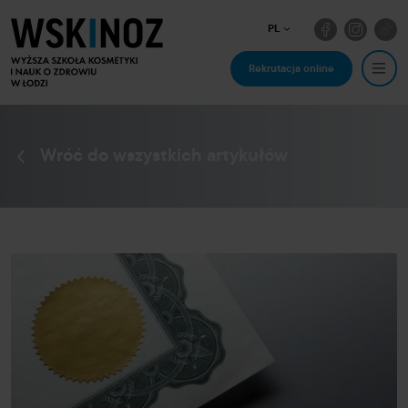
PL
Rekrutacja online
Wróć do wszystkich artykułów