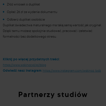
Złóż wniosek o duplikat
Opłać 26 zł za wydanie dokumentu
Odbierz duplikat osobiście
Duplikat świadectwa maturalnego ma taką samą wartość jak oryginał.
Dzięki temu możesz spokojnie studiować, pracować i załatwiać
formalności bez dodatkowego stresu.
Kliknij po więcej przydatnych treści
:
https://www.wskinoz.pl/pl/blog
Odwiedź nasz Instagram
:
https://www.instagram.com/wskinoz_lodz
Partnerzy studiów