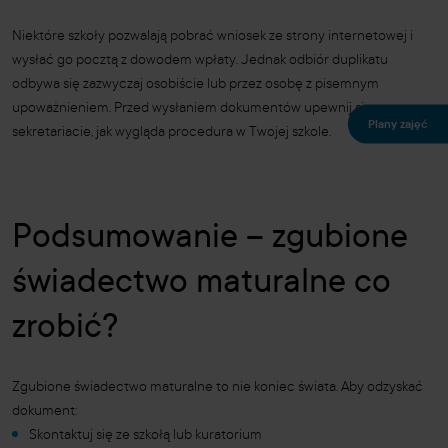
Niektóre szkoły pozwalają pobrać wniosek ze strony internetowej i
wysłać go pocztą z dowodem wpłaty. Jednak odbiór duplikatu
odbywa się zazwyczaj osobiście lub przez osobę z pisemnym
upoważnieniem. Przed wysłaniem dokumentów upewnij się w
Plany zajęć
sekretariacie, jak wygląda procedura w Twojej szkole.
Podsumowanie – zgubione
świadectwo maturalne co
zrobić?
Zgubione świadectwo maturalne to nie koniec świata. Aby odzyskać
dokument:
Skontaktuj się ze szkołą lub kuratorium