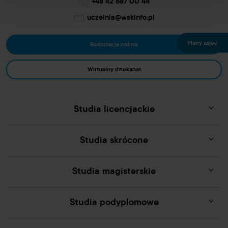
+48 42 687 00 44
uczelnia@wskinfo.pl
Plany zajęć
Rekrutacja online
Wirtualny dziekanat
Studia licencjackie
Studia skrócone
Studia magisterskie
Studia podyplomowe