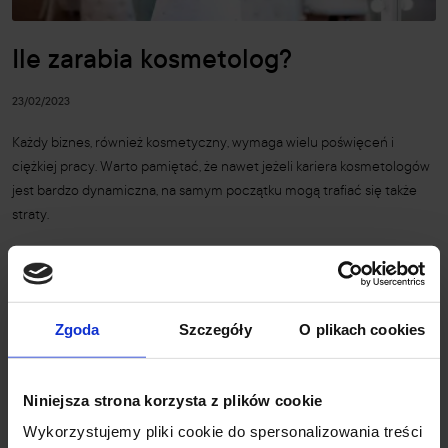
Ile zarabia kosmetolog?
23/02/2023
Każdy biznes, również kosmetyczny, wymaga wielu poświęceń i
ciężkiej pracy. Warto pamiętać, że nawet jeżeli kariera kosmetologów
jest bardzo dynamiczna, na samym początku mogą trafiać się także
straty.
Czytaj dalej
Zgoda
Szczegóły
O plikach cookies
1 z 1
wpisów
Niniejsza strona korzysta z plików cookie
Wykorzystujemy pliki cookie do spersonalizowania treści