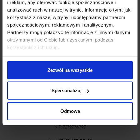
i reklam, aby oferować funkcje społecznościowe i
Partnerzy studiów
analizować ruch w naszej witrynie. Informacje o tym, jak
korzystasz z naszej witryny, udostępniamy partnerom
społecznościowym, reklamowym i analitycznym.
Partnerzy mogą połączyć te informacje z innymi danymi
otrzymanymi od Ciebie lub uzyskanymi podczas
korzystania z ich usług.
Zezwól na wszystkie
Spersonalizuj
Odmowa
ul. Wileńska 53/55
94-016 Łódź
NIP: 7272736397